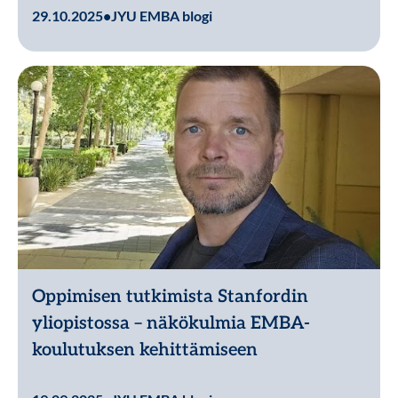
Lue lisää
29.10.2025
•
JYU EMBA blogi
Oppimisen tutkimista Stanfordin
yliopistossa – näkökulmia EMBA-
koulutuksen kehittämiseen
Lue lisää