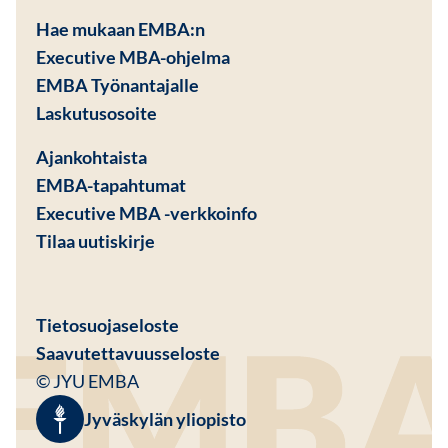
Hae mukaan EMBA:n
Executive MBA-ohjelma
EMBA Työnantajalle
Avautuu uuteen ikkunaan
Laskutusosoite
Ajankohtaista
EMBA-tapahtumat
Executive MBA -verkkoinfo
Tilaa uutiskirje
Avautuu uuteen ikkunaan
Tietosuojaseloste
Saavutettavuusseloste
© JYU EMBA
Jyväskylän yliopisto
Avautuu uuteen ikkunaan