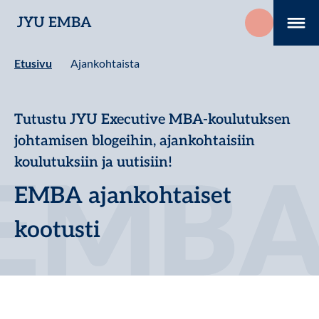
Hyppää
JYU EMBA
sisältöön
Me
Etusivu
Ajankohtaista
Tutustu JYU Executive MBA-koulutuksen
johtamisen blogeihin, ajankohtaisiin
koulutuksiin ja uutisiin!
EMBA ajankohtaiset
kootusti