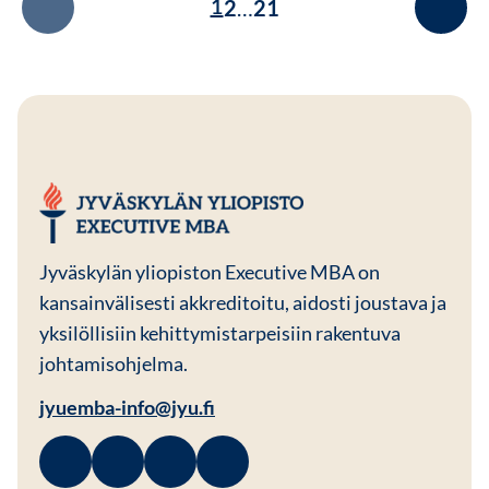
Artikkelien
Seuraava si
2
…
21
1
sivutus
JYU EMBA
Jyväskylän yliopiston Executive MBA on
kansainvälisesti akkreditoitu, aidosti joustava ja
yksilöllisiin kehittymistarpeisiin rakentuva
johtamisohjelma.
jyuemba-info@jyu.fi
Facebook
Avautuu uuteen ikkunaan
Linkedin
Avautuu uuteen ikkunaan
Instagram
Avautuu uuteen ikkunaan
Youtube
Avautuu uuteen ikkunaan