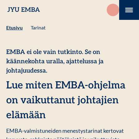
Hyppää
JYU EMBA
sisältöön
Me
Etusivu
Tarinat
EMBA ei ole vain tutkinto. Se on
käännekohta uralla, ajattelussa ja
johtajuudessa.
Lue miten EMBA-ohjelma
on vaikuttanut johtajien
elämään
EMBA-valmistuneiden menestystarinat kertovat