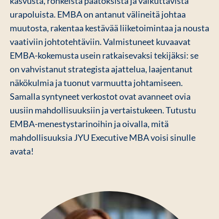
kasvusta, rohkeista päätöksistä ja vaikuttavista
urapoluista. EMBA on antanut välineitä johtaa
muutosta, rakentaa kestävää liiketoimintaa ja nousta
vaativiin johtotehtäviin. Valmistuneet kuvaavat
EMBA-kokemusta usein ratkaisevaksi tekijäksi: se
on vahvistanut strategista ajattelua, laajentanut
näkökulmia ja tuonut varmuutta johtamiseen.
Samalla syntyneet verkostot ovat avanneet ovia
uusiin mahdollisuuksiin ja vertaistukeen. Tutustu
EMBA-menestystarinoihin ja oivalla, mitä
mahdollisuuksia JYU Executive MBA voisi sinulle
avata!