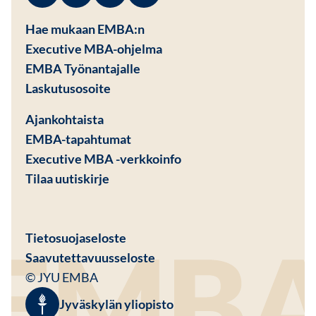
Hae mukaan EMBA:n
Executive MBA-ohjelma
EMBA Työnantajalle
Avautuu uuteen ikkunaan
Laskutusosoite
Ajankohtaista
EMBA-tapahtumat
Executive MBA -verkkoinfo
Tilaa uutiskirje
Avautuu uuteen ikkunaan
Tietosuojaseloste
Saavutettavuusseloste
© JYU EMBA
Jyväskylän yliopisto
Avautuu uuteen ikkunaan