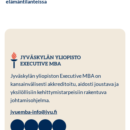
elämäntilanteissa
JYU EMBA
Jyväskylän yliopiston Executive MBA on
kansainvälisesti akkreditoitu, aidosti joustava ja
yksilöllisiin kehittymistarpeisiin rakentuva
johtamisohjelma.
jyuemba-info@jyu.fi
Facebook
Avautuu uuteen ikkunaan
Linkedin
Avautuu uuteen ikkunaan
Instagram
Avautuu uuteen ikkunaan
Youtube
Avautuu uuteen ikkunaan