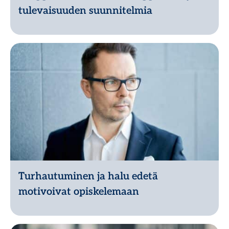
tulevaisuuden suunnitelmia
Lue lisää
Turhautuminen ja halu edetä
motivoivat opiskelemaan
Lue lisää