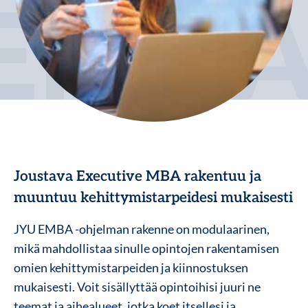
Joustava Executive MBA rakentuu ja
muuntuu kehittymistarpeidesi mukaisesti
JYU EMBA -ohjelman rakenne on modulaarinen,
mikä mahdollistaa sinulle opintojen rakentamisen
omien kehittymistarpeiden ja kiinnostuksen
mukaisesti. Voit sisällyttää opintoihisi juuri ne
teemat ja aihealueet, jotka koet itsellesi ja