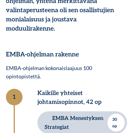
ohjelman, yhtenä merkittävänä
valintaperusteena oli sen osallistujien
monialaisuus ja joustava
moduulirakenne.
EMBA-ohjelman rakenne
EMBA-ohjelman kokonaislaajuus 100
opintopistettä.
Kaikille yhteiset
1
johtamisopinnot, 42 op
EMBA Menestyksen
30
op
Strategiat