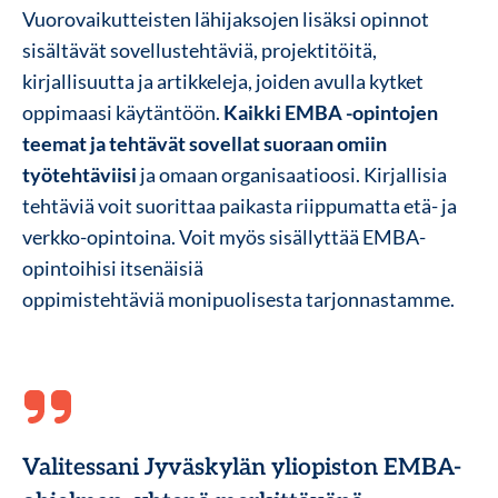
Vuorovaikutteisten lähijaksojen lisäksi opinnot
sisältävät sovellustehtäviä, projektitöitä,
kirjallisuutta ja artikkeleja, joiden avulla kytket
oppimaasi käytäntöön.
Kaikki EMBA -opintojen
teemat ja tehtävät sovellat suoraan omiin
työtehtäviisi
ja omaan organisaatioosi. Kirjallisia
tehtäviä voit suorittaa paikasta riippumatta etä- ja
verkko-opintoina. Voit myös sisällyttää EMBA-
opintoihisi itsenäisiä
oppimistehtäviä monipuolisesta tarjonnastamme.
Valitessani Jyväskylän yliopiston EMBA-