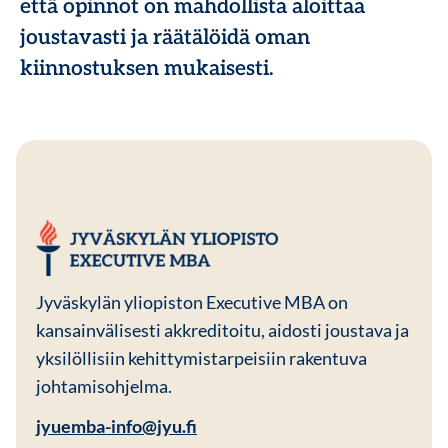
että opinnot on mahdollista aloittaa
joustavasti ja räätälöidä oman
kiinnostuksen mukaisesti.
JYU EMBA
Jyväskylän yliopiston Executive MBA on
kansainvälisesti akkreditoitu, aidosti joustava ja
yksilöllisiin kehittymistarpeisiin rakentuva
johtamisohjelma.
jyuemba-info@jyu.fi