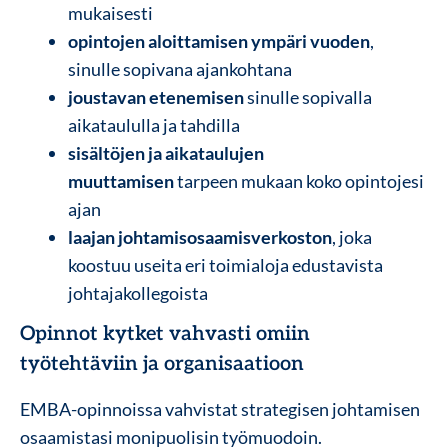
mukaisesti
opintojen aloittamisen ympäri vuoden
,
sinulle sopivana ajankohtana
joustavan etenemisen
sinulle sopivalla
aikataululla ja tahdilla
sisältöjen ja aikataulujen
muuttamisen
tarpeen mukaan koko opintojesi
ajan
laajan johtamisosaamisverkoston
, joka
koostuu useita eri toimialoja edustavista
johtajakollegoista
Opinnot kytket vahvasti omiin
työtehtäviin ja organisaatioon
EMBA-opinnoissa vahvistat strategisen johtamisen
osaamistasi monipuolisin työmuodoin.