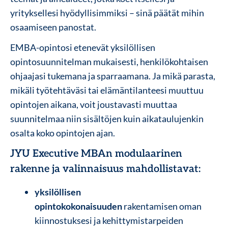
yrityksellesi hyödyllisimmiksi – sinä päätät mihin
osaamiseen panostat.
EMBA-opintosi etenevät yksilöllisen
opintosuunnitelman mukaisesti, henkilökohtaisen
ohjaajasi tukemana ja sparraamana. Ja mikä parasta,
mikäli työtehtäväsi tai elämäntilanteesi muuttuu
opintojen aikana, voit joustavasti muuttaa
suunnitelmaa niin sisältöjen kuin aikataulujenkin
osalta koko opintojen ajan.
JYU Executive MBAn modulaarinen
rakenne ja valinnaisuus mahdollistavat:
yksilöllisen
opintokokonaisuuden
rakentamisen oman
kiinnostuksesi ja kehittymistarpeiden