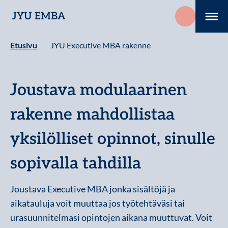
Hyppää
JYU EMBA
sisältöön
Me
Etusivu
JYU Executive MBA rakenne
Joustava modulaarinen
rakenne mahdollistaa
yksilölliset opinnot, sinulle
sopivalla tahdilla
Joustava Executive MBA jonka sisältöjä ja
aikatauluja voit muuttaa jos työtehtäväsi tai
urasuunnitelmasi opintojen aikana muuttuvat. Voit