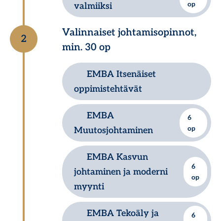
lopputyöhankkeesi!
op
valmiiksi
Tukea jo käynnissä olevaan
Valinnaiset johtamisopinnot,
Lue lisää ohjelmasta
2
lopputyöhankkeeseen!
min. 30 op
EMBA Itsenäiset
Lue lisää ohjelmasta
oppimistehtävät
EMBA
6
Lue lisää ohjelmasta
op
Muutosjohtaminen
Koulutusohjelmassa luot uutta,
EMBA Kasvun
6
toimivampaa kuvaa
johtaminen ja moderni
op
johtamisesta ja muutoksesta.
myynti
Saat valmiudet hyödyntää
omassa työssäsi
Tässä ohjelmassa jäsennät
EMBA Tekoäly ja
6