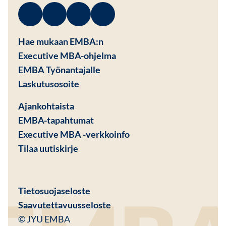
Facebook
Avautuu uuteen ikkunaan
Linkedin
Avautuu uuteen ikkunaan
Instagram
Avautuu uuteen ikkunaan
Youtube
Avautuu uuteen ikkunaan
Hae mukaan EMBA:n
Executive MBA-ohjelma
EMBA Työnantajalle
Avautuu uuteen ikkunaan
Laskutusosoite
Ajankohtaista
EMBA-tapahtumat
Executive MBA -verkkoinfo
Tilaa uutiskirje
Avautuu uuteen ikkunaan
Tietosuojaseloste
Saavutettavuusseloste
© JYU EMBA