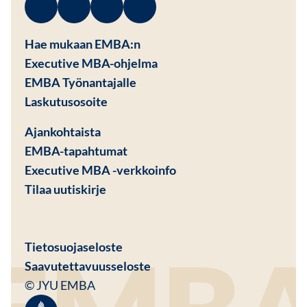
Facebook
Avautuu uuteen ikkunaan
Linkedin
Avautuu uuteen ikkunaan
Instagram
Avautuu uuteen ikkunaan
Youtube
Avautuu uuteen ikkunaan
Hae mukaan EMBA:n
Executive MBA-ohjelma
EMBA Työnantajalle
Avautuu uuteen ikkunaan
Laskutusosoite
Ajankohtaista
EMBA-tapahtumat
Executive MBA -verkkoinfo
Tilaa uutiskirje
Avautuu uuteen ikkunaan
Tietosuojaseloste
Saavutettavuusseloste
© JYU EMBA