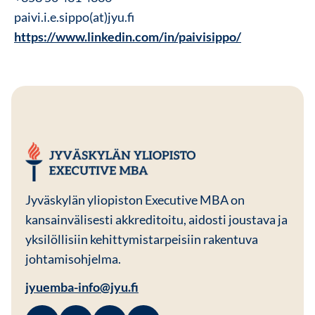
paivi.i.e.sippo(at)jyu.fi
https://www.linkedin.com/in/paivisippo/
JYU EMBA
Jyväskylän yliopiston Executive MBA on
kansainvälisesti akkreditoitu, aidosti joustava ja
yksilöllisiin kehittymistarpeisiin rakentuva
johtamisohjelma.
jyuemba-info@jyu.fi