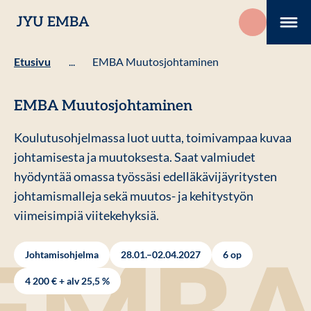
Hyppää
JYU EMBA
sisältöön
Me
Etusivu
...
EMBA Muutosjohtaminen
EMBA Muutosjohtaminen
Koulutusohjelmassa luot uutta, toimivampaa kuvaa
johtamisesta ja muutoksesta. Saat valmiudet
hyödyntää omassa työssäsi edelläkävijäyritysten
johtamismalleja sekä muutos- ja kehitystyön
viimeisimpiä viitekehyksiä.
Johtamisohjelma
28.01.–02.04.2027
6 op
4 200 € + alv 25,5 %