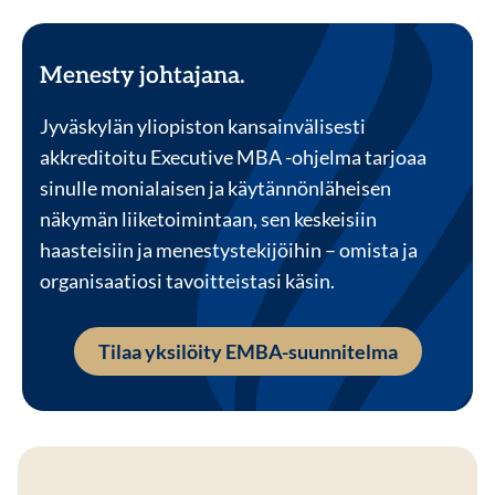
Menesty johtajana.
Jyväskylän yliopiston kansainvälisesti
akkreditoitu Executive MBA -ohjelma tarjoaa
sinulle monialaisen ja käytännönläheisen
näkymän liiketoimintaan, sen keskeisiin
haasteisiin ja menestystekijöihin – omista ja
organisaatiosi tavoitteistasi käsin.
Tilaa yksilöity EMBA-suunnitelma