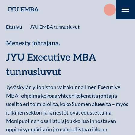
Hyppää
JYU EMBA
sisältöön
Me
Etusivu
JYU EMBA tunnusluvut
Menesty johtajana.
JYU Executive MBA
tunnusluvut
Jyväskylän yliopiston valtakunnallinen Executive
MBA -ohjelma kokoaa yhteen kokeneita johtajia
useilta eri toimialoilta, koko Suomen alueelta – myös
julkinen sektori ja järjestöt ovat edustettuina.
Monipuolinen osallistujajoukko luo innostavan
oppimisympäristön ja mahdollistaa rikkaan