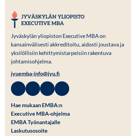
JYU EMBA
Jyväskylän yliopiston Executive MBA on
kansainvälisesti akkreditoitu, aidosti joustava ja
yksilöllisiin kehittymistarpeisiin rakentuva
johtamisohjelma.
jyuemba-info@jyu.fi
Facebook
Avautuu uuteen ikkunaan
Linkedin
Avautuu uuteen ikkunaan
Instagram
Avautuu uuteen ikkunaan
Youtube
Avautuu uuteen ikkunaan
Hae mukaan EMBA:n
Executive MBA-ohjelma
EMBA Työnantajalle
Avautuu uuteen ikkunaan
Laskutusosoite