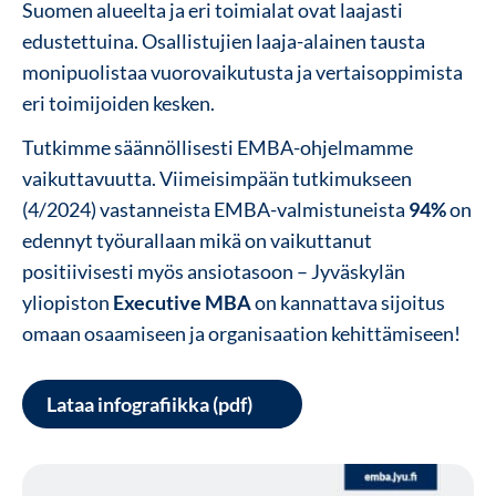
Suomen alueelta ja eri toimialat ovat laajasti
edustettuina. Osallistujien laaja-alainen tausta
monipuolistaa vuorovaikutusta ja vertaisoppimista
eri toimijoiden kesken.
Tutkimme säännöllisesti EMBA-ohjelmamme
vaikuttavuutta. Viimeisimpään tutkimukseen
(4/2024) vastanneista EMBA-valmistuneista
94%
on
edennyt työurallaan mikä on vaikuttanut
positiivisesti myös ansiotasoon – Jyväskylän
yliopiston
Executive MBA
on kannattava sijoitus
omaan osaamiseen ja organisaation kehittämiseen!
Lataa infografiikka (pdf)