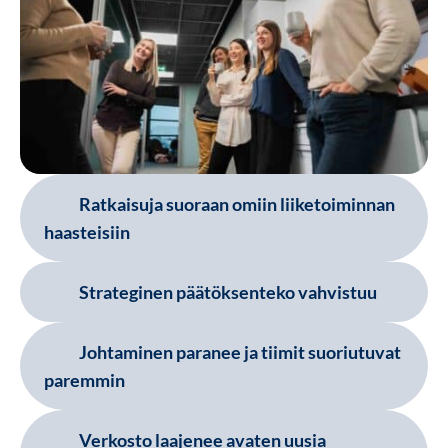
Ratkaisuja suoraan omiin liiketoiminnan
haasteisiin
Strateginen päätöksenteko vahvistuu
Johtaminen paranee ja tiimit suoriutuvat
paremmin
Verkosto laajenee avaten uusia