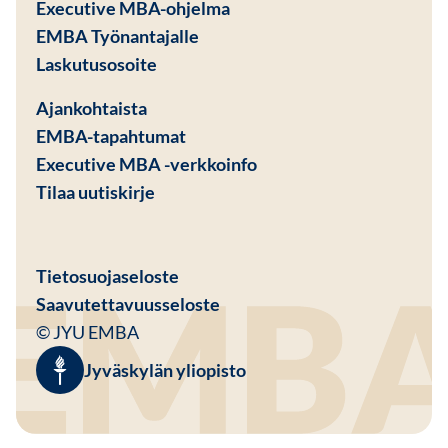
Executive MBA-ohjelma
EMBA Työnantajalle
Avautuu uuteen ikkunaan
Laskutusosoite
Ajankohtaista
EMBA-tapahtumat
Executive MBA -verkkoinfo
Tilaa uutiskirje
Avautuu uuteen ikkunaan
Tietosuojaseloste
Saavutettavuusseloste
© JYU EMBA
Jyväskylän yliopisto
Avautuu uuteen ikkunaan