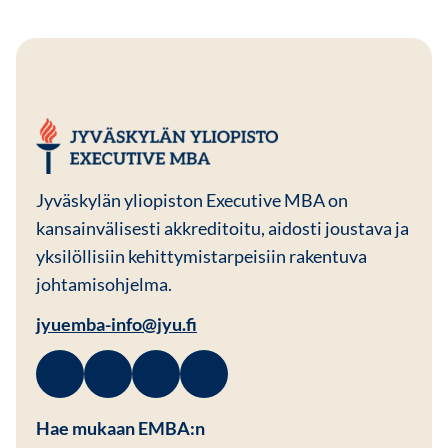
JYU EMBA
Jyväskylän yliopiston Executive MBA on
kansainvälisesti akkreditoitu, aidosti joustava ja
yksilöllisiin kehittymistarpeisiin rakentuva
johtamisohjelma.
jyuemba-info@jyu.fi
Facebook
Avautuu uuteen ikkunaan
Linkedin
Avautuu uuteen ikkunaan
Instagram
Avautuu uuteen ikkunaan
Youtube
Avautuu uuteen ikkunaan
Hae mukaan EMBA:n