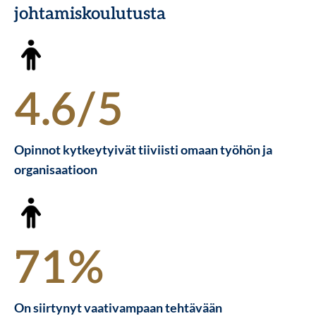
johtamiskoulutusta
4.6/5
Opinnot kytkeytyivät tiiviisti omaan työhön ja
organisaatioon
71%
On siirtynyt vaativampaan tehtävään