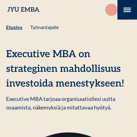
Hyppää
JYU EMBA
sisältöön
Me
Etusivu
Työnantajalle
Executive MBA on
strateginen mahdollisuus
investoida menestykseen!
Executive MBA tarjoaa organisaatiollesi uutta
osaamista, näkemyksiä ja mitattavaa hyötyä.