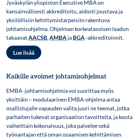
Jyväskylän yliopiston Executive MBA on
kansainvälisesti akkreditoitu, aidosti joustava ja
yksilöllisiin kehittymistarpeisiin rakentuva
johtamisohjelma. Ohjelman korkeatasoisen laadun
takaavat
AACSB
,
AMBA
ja
BGA
-akkreditoinnit.
Lue lisää
Kaikille avoimet johtamisohjelmat
EMBA -johtamisohjelmia voi suorittaa myös
yksittäin – modulaarinen EMBA-ohjelma antaa
osallistujalle vapauden valita juuri ne teemat, jotka
parhaiten tukevat organisaation tavoitteita, ja koota
vaiheittain kokonaisuus, joka palvelee sekä
työnantajan että oman osaamisen kehittämisen