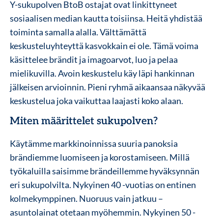
Y-sukupolven BtoB ostajat ovat linkittyneet
sosiaalisen median kautta toisiinsa. Heitä yhdistää
toiminta samalla alalla. Välttämättä
keskusteluyhteyttä kasvokkain ei ole. Tämä voima
käsittelee brändit ja imagoarvot, luo ja pelaa
mielikuvilla. Avoin keskustelu käy läpi hankinnan
jälkeisen arvioinnin. Pieni ryhmä aikaansaa näkyvää
keskustelua joka vaikuttaa laajasti koko alaan.
Miten määrittelet sukupolven?
Käytämme markkinoinnissa suuria panoksia
brändiemme luomiseen ja korostamiseen. Millä
työkaluilla saisimme brändeillemme hyväksynnän
eri sukupolvilta. Nykyinen 40 -vuotias on entinen
kolmekymppinen. Nuoruus vain jatkuu –
asuntolainat otetaan myöhemmin. Nykyinen 50 -