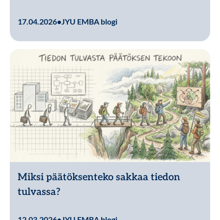
Lue lisää
17.04.2026
•
JYU EMBA blogi
Miksi päätöksenteko sakkaa tiedon
tulvassa?
Lue lisää
12.03.2026
•
JYU EMBA blogi