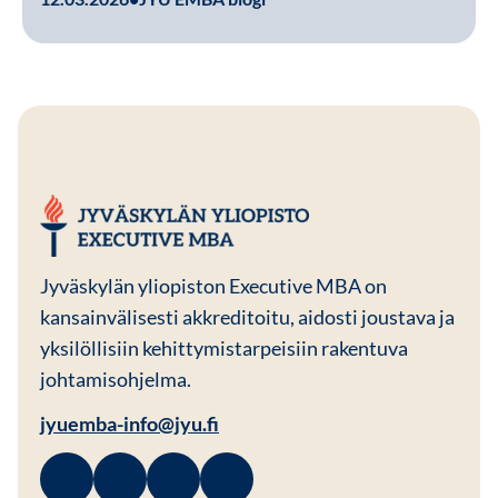
JYU EMBA
Jyväskylän yliopiston Executive MBA on
kansainvälisesti akkreditoitu, aidosti joustava ja
yksilöllisiin kehittymistarpeisiin rakentuva
johtamisohjelma.
jyuemba-info@jyu.fi
Facebook
Avautuu uuteen ikkunaan
Linkedin
Avautuu uuteen ikkunaan
Instagram
Avautuu uuteen ikkunaan
Youtube
Avautuu uuteen ikkunaan