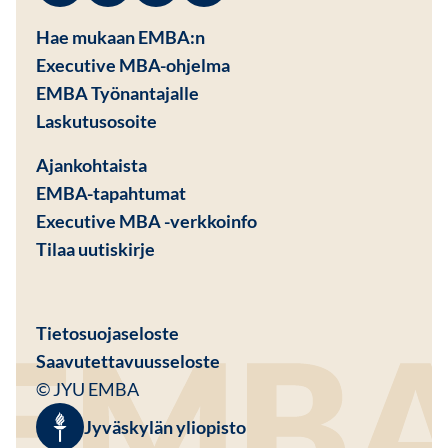
Hae mukaan EMBA:n
Executive MBA-ohjelma
EMBA Työnantajalle
Avautuu uuteen ikkunaan
Laskutusosoite
Ajankohtaista
EMBA-tapahtumat
Executive MBA -verkkoinfo
Tilaa uutiskirje
Avautuu uuteen ikkunaan
Tietosuojaseloste
Saavutettavuusseloste
© JYU EMBA
Jyväskylän yliopisto
Avautuu uuteen ikkunaan