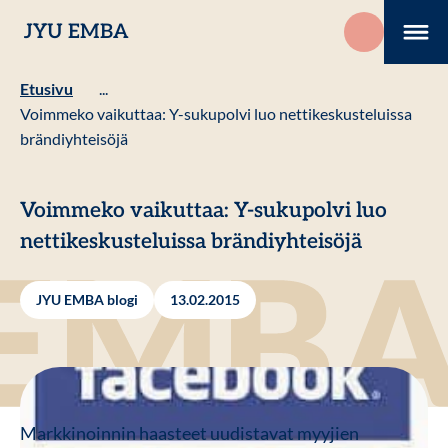
Hyppää
JYU EMBA
sisältöön
Me
Etusivu
...
Voimmeko vaikuttaa: Y-sukupolvi luo nettikeskusteluissa
brändiyhteisöjä
Voimmeko vaikuttaa: Y-sukupolvi luo
nettikeskusteluissa brändiyhteisöjä
JYU EMBA blogi
13.02.2015
Markkinoinnin haasteet uudistavat myyjien