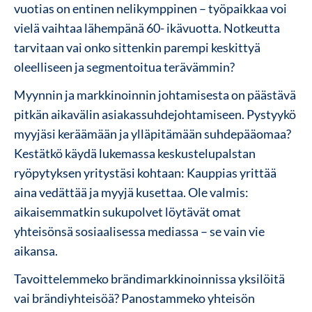
vuotias on entinen nelikymppinen – työpaikkaa voi
vielä vaihtaa lähempänä 60- ikävuotta. Notkeutta
tarvitaan vai onko sittenkin parempi keskittyä
oleelliseen ja segmentoitua terävämmin?
Myynnin ja markkinoinnin johtamisesta on päästävä
pitkän aikavälin asiakassuhdejohtamiseen. Pystyykö
myyjäsi keräämään ja ylläpitämään suhdepääomaa?
Kestätkö käydä lukemassa keskustelupalstan
ryöpytyksen yritystäsi kohtaan: Kauppias yrittää
aina vedättää ja myyjä kusettaa. Ole valmis:
aikaisemmatkin sukupolvet löytävät omat
yhteisönsä sosiaalisessa mediassa – se vain vie
aikansa.
Tavoittelemmeko brändimarkkinoinnissa yksilöitä
vai brändiyhteisöä? Panostammeko yhteisön