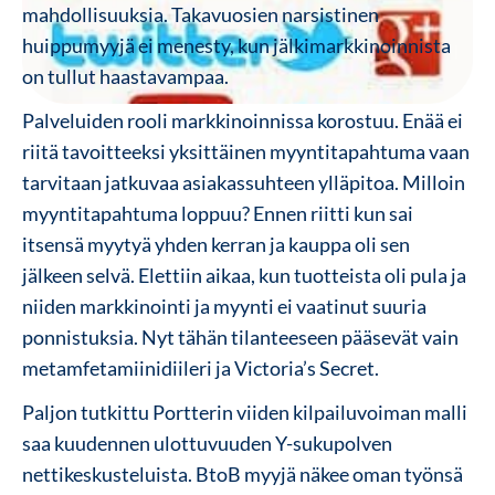
mahdollisuuksia. Takavuosien narsistinen
huippumyyjä ei menesty, kun jälkimarkkinoinnista
on tullut haastavampaa.
Palveluiden rooli markkinoinnissa korostuu. Enää ei
riitä tavoitteeksi yksittäinen myyntitapahtuma vaan
tarvitaan jatkuvaa asiakassuhteen ylläpitoa. Milloin
myyntitapahtuma loppuu? Ennen riitti kun sai
itsensä myytyä yhden kerran ja kauppa oli sen
jälkeen selvä. Elettiin aikaa, kun tuotteista oli pula ja
niiden markkinointi ja myynti ei vaatinut suuria
ponnistuksia. Nyt tähän tilanteeseen pääsevät vain
metamfetamiinidiileri ja Victoria’s Secret.
Paljon tutkittu Portterin viiden kilpailuvoiman malli
saa kuudennen ulottuvuuden Y-sukupolven
nettikeskusteluista. BtoB myyjä näkee oman työnsä