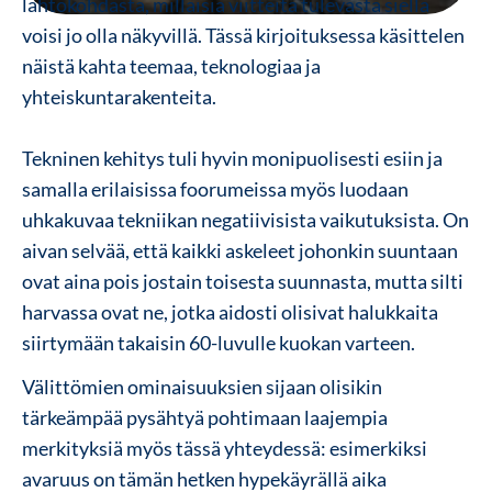
lähtökohdasta, millaisia viitteitä tulevasta siellä
voisi jo olla näkyvillä. Tässä kirjoituksessa käsittelen
näistä kahta teemaa, teknologiaa ja
yhteiskuntarakenteita.
Tekninen kehitys tuli hyvin monipuolisesti esiin ja
samalla erilaisissa foorumeissa myös luodaan
uhkakuvaa tekniikan negatiivisista vaikutuksista. On
aivan selvää, että kaikki askeleet johonkin suuntaan
ovat aina pois jostain toisesta suunnasta, mutta silti
harvassa ovat ne, jotka aidosti olisivat halukkaita
siirtymään takaisin 60-luvulle kuokan varteen.
V
älittömien ominaisuuksien sijaan olisikin
tärkeämpää pysähtyä pohtimaan laajempia
merkityksiä myös tässä yhteydessä: esimerkiksi
avaruus on tämän hetken hypekäyrällä aika