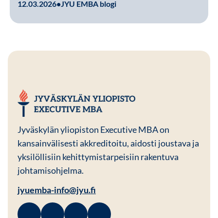
12.03.2026
•
JYU EMBA blogi
JYU EMBA
Jyväskylän yliopiston Executive MBA on
kansainvälisesti akkreditoitu, aidosti joustava ja
yksilöllisiin kehittymistarpeisiin rakentuva
johtamisohjelma.
jyuemba-info@jyu.fi