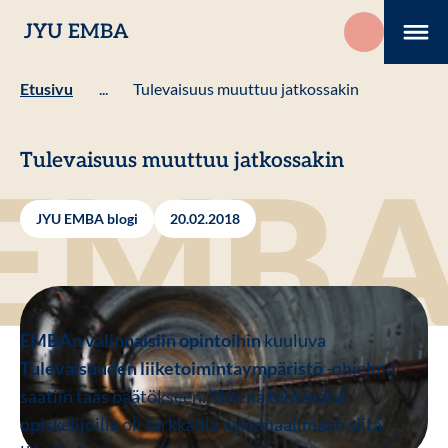
Hyppää
JYU EMBA
sisältöön
Me
Etusivu
...
Tulevaisuus muuttuu jatkossakin
Tulevaisuus muuttuu jatkossakin
JYU EMBA blogi
20.02.2018
EMBAn valinnaisiin opintoihin
kuuluva
Tulevaisuuden liiketoimintaympäristö
-ohjelma
saatiin taas päätökseen. Yhtenä tehtävänä
opiskelijoilla oli tarkkailla nykymaailmaan siitä