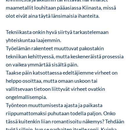
maametallit louhitaan pääasiassa Kiinasta, missä
olot eivät aina täytä länsimaisia ihanteita.
Tekniikasta onkin hyvä siirtyä tarkastelemaan
yhteiskuntaa laajemmin.
Työelämän rakenteet muuttuvat pakostakin
tekniikan kehittyessä, mutta keskeneräistä prosessia
on vaikea ymmärtää sisältä päin.
Taakse päin katsottaessa edeltäjiemme virheet on
helppo osoittaa, mutta omaan uskoon tai
vallitsevaan tietoon liittyvät virheet ovatkin
ongelmallisempia.
Työnteon muuttumisesta ajasta ja paikasta
riippumattomaksi puhutaan todella paljon. Onko
tässä kuitenkin liian romantisoitu näkemys? Tehdään
työtä silloin, kun se parhaiten itselle sopii. Kuinka