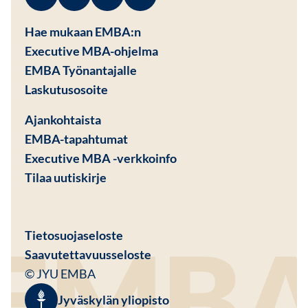
Facebook
Avautuu uuteen ikkunaan
Linkedin
Avautuu uuteen ikkunaan
Instagram
Avautuu uuteen ikkunaan
Youtube
Avautuu uuteen ikkunaan
Hae mukaan EMBA:n
Executive MBA-ohjelma
EMBA Työnantajalle
Avautuu uuteen ikkunaan
Laskutusosoite
Ajankohtaista
EMBA-tapahtumat
Executive MBA -verkkoinfo
Tilaa uutiskirje
Avautuu uuteen ikkunaan
Tietosuojaseloste
Saavutettavuusseloste
© JYU EMBA
Jyväskylän yliopisto