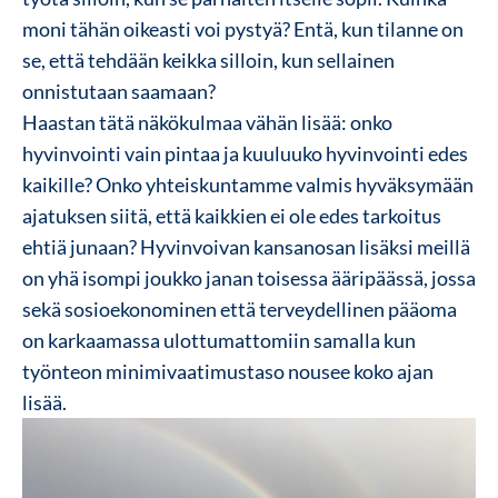
moni tähän oikeasti voi pystyä? Entä, kun tilanne on
se, että tehdään keikka silloin, kun sellainen
onnistutaan saamaan?
Haastan tätä näkökulmaa vähän lisää: onko
hyvinvointi vain pintaa ja kuuluuko hyvinvointi edes
kaikille? Onko yhteiskuntamme valmis hyväksymään
ajatuksen siitä, että kaikkien ei ole edes tarkoitus
ehtiä junaan? Hyvinvoivan kansanosan lisäksi meillä
on yhä isompi joukko janan toisessa ääripäässä, jossa
sekä sosioekonominen että terveydellinen pääoma
on karkaamassa ulottumattomiin samalla kun
työnteon minimivaatimustaso nousee koko ajan
lisää.