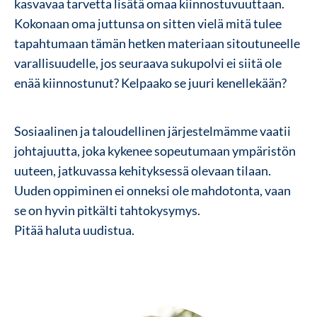
kasvavaa tarvetta lisätä omaa kiinnostuvuuttaan.
Kokonaan oma juttunsa on sitten vielä mitä tulee
tapahtumaan tämän hetken materiaan sitoutuneelle
varallisuudelle, jos seuraava sukupolvi ei siitä ole
enää kiinnostunut? Kelpaako se juuri kenellekään?
Sosiaalinen ja taloudellinen järjestelmämme vaatii
johtajuutta, joka kykenee sopeutumaan ympäristön
uuteen, jatkuvassa kehityksessä olevaan tilaan.
Uuden oppiminen ei onneksi ole mahdotonta, vaan
se on hyvin pitkälti tahtokysymys.
Pitää haluta uudistua.