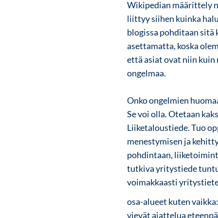
Wikipedian määrittely n
liittyy siihen kuinka ha
blogissa pohditaan sitä 
asettamatta, koska olem
että asiat ovat niin kuin
ongelmaa.
Onko ongelmien huomaam
Se voi olla.
Otetaan kaks
Liiketaloustiede. Tuo op
menestymisen ja kehitt
pohdintaan, liiketoimint
tutkiva yritystiede tuntu
voimakkaasti yritystiet
osa-alueet kuten vaikka:
vievät ajattelua eteenp