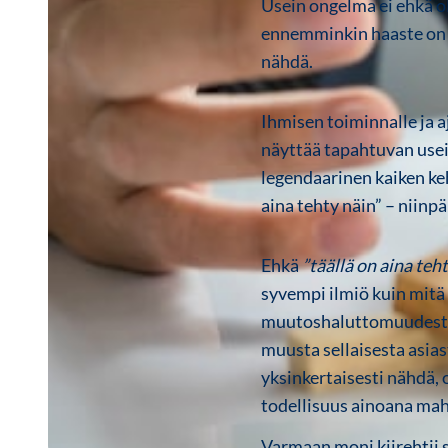
Usein ongelma ei ehkä o
ennemminkin haaste on se
nähdä.
Ihmisen toiminnalle ja a
näyttää tapahtuvan use
legendaarinen kaiken k
aina tehty näin” – niinp
Ehkä
”täällä on aina teh
syvempi ilmiö kuin mitä 
muutoshaluttomuudesta, 
muusta sellaisesta asias
yksinkertaisesti nähdä,
todellisuus ainoana mah
Varmaan moni kiirehtii 