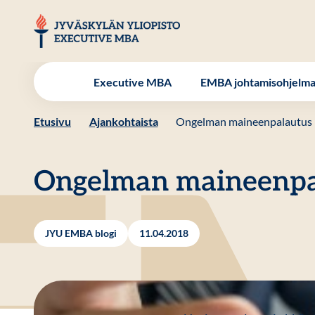
Hyppää
sisältöön
JYU EMBA
Executive MBA
EMBA johtamisohjelm
Etusivu
Ajankohtaista
Ongelman maineenpalautus
Ongelman maineenpa
JYU EMBA blogi
11.04.2018