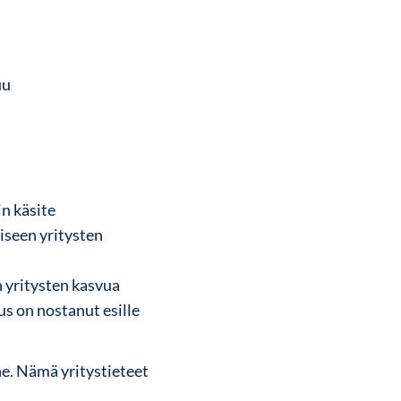
uu
n käsite
aiseen yritysten
n yritysten kasvua
us on nostanut esille
ne. Nämä yritystieteet