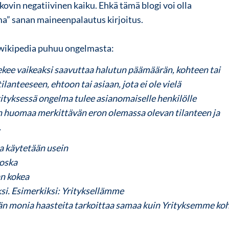
kovin negatiivinen kaiku. Ehkä tämä blogi voi olla
a” sanan maineenpalautus kirjoitus.
wikipedia
puhuu ongelmasta:
tekee vaikeaksi saavuttaa halutun päämäärän, kohteen tai
tilanteeseen, ehtoon tai asiaan, jota ei ole vielä
kityksessä ongelma tulee asianomaiselle henkilölle
än huomaa merkittävän eron olemassa olevan tilanteen ja
.
 käytetään usein
koska
n kokea
si. Esimerkiksi:
Yrityksellämme
n monia haasteita
tarkoittaa samaa kuin
Yrityksemme ko