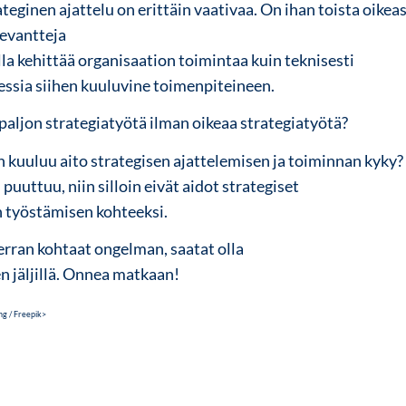
teginen ajattelu on erittäin vaativaa. On ihan toista oikea
levantteja
la kehittää organisaation toimintaa kuin teknisesti
essia siihen kuuluvine toimenpiteineen.
aljon strategiatyötä ilman oikeaa strategiatyötä?
 kuuluu aito strategisen ajattelemisen ja toiminnan kyky? 
 puuttuu, niin silloin eivät aidot strategiset
 työstämisen kohteeksi.
erran kohtaat ongelman, saatat olla
en jäljillä. Onnea matkaan!
g / Freepik>