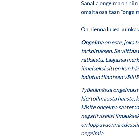
Sanalla ongelma on niin 
omalta osaltaan ”ongelm
On hienoa lukea kuinka
Ongelma
on este, joka 
tarkoituksen. Se viittaa 
ratkaistu. Laajassa mer
ilmeiseksi sitten kun h
halutun tilanteen välillä
Työelämässä ongelmasta
kiertoilmausta
haaste
, 
käsite
ongelma
saatetaa
negatiiviseksi ilmauksek
on loppuvuonna edessää
ongelmia
.