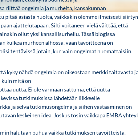
sa riittää ongelmia ja murheita, kansakunnan
u pitää asiasta huolta, vaikkakin olemme ilmeisesti siirt
aan ajattelutapaan. Silti voitaneen vielä väittää, että
inakin ollut yksi kansallisurheilu. Tässä blogissa
kaan kulkea murheen alhossa, vaan tavoitteena on
e olisi tehtävissä jotain, kun vain ongelmat huomattaisiin.
ttä kyky nähdä ongelmia on oikeastaan merkki taitavasta ja
 kuin mitä on
uottaa uutta.
Ei ole varmaan sattuma, että uutta
akevissa tutkimuksissa lähdetään liikkeelle
kka ja selvä tutkimusongelma ja siihen vastaaminen on
lutavan keskeinen idea. Joskus tosin vaikkapa
EMBA
yhteyk
min halutaan puhua vaikka tutkimuksen tavoitteista.