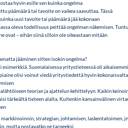
ostaa hyvin esille sen kuinka ongelma
luttu päämäärä tai tavoite on vaikea saavuttaa. Tässä
kuinka uusi tavoite tai päämäärä jää kokonaan
assa oleva todellisuus peittää ongelman näkemisen. Tunt
 ne ovat – eihän siinä silloin ole oikeastaan mitään
atta jääminen sitten isokin ongelma?
i esimerkkiä. Suomalaisessa yritystieteessä oli aikaisemmi
piaine olisi voinut viedä yritystiedettä hyvin kokonaisvalt
ymisen
alähtöiseen teorian ja ajattelun kehittelyyn.
Kaikin
keinoi
isi tärkeältä tieteen alalta.
Kuitenkin kansainvälinen virta
een
 markkinoinnin, strategian, johtamisen, laskentatoimen, j
äin, mutta nostavatko ne tarpeeksi