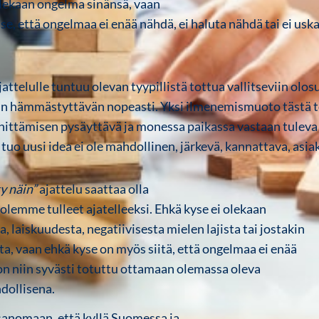
lekaan ongelma sinänsä, vaan
, että ongelmaa ei enää nähdä, ei haluta nähdä tai ei uska
jattelulle tuntuu olevan tyypillistä tottua vallitseviin olo
in hämmästyttävän nopeasti. Yksi ilmenemismuoto tästä 
ehittämisen
pysäyttävä ja monessa paikassa vastaan tuleva
ä tuo uusi idea ei ole mahdollinen, järkevä, kannattava, asi
ty näin”
ajattelu saattaa olla
olemme tulleet ajatelleeksi. Ehkä kyse ei olekaan
laiskuudesta, negatiivisesta mielen lajista tai jostakin
ta, vaan ehkä kyse on myös siitä, että ongelmaa ei enää
 on niin syvästi totuttu ottamaan olemassa oleva
dollisena.
sanomaan, että kyllä Suomessa ja