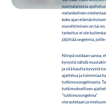
suomalaisessa ajattelus
melankolinen mielenlaat
koko ajan elämäniloisemp
murehtiminen on tai on a
tarkoitus ei ole kuiten
jäljittää ongelmia, joill
Niinpä voidaan sanoa, e
kyvystä nähdä muutakin
ja sitä kautta kyvystä t
ajattelua ja toimintaa h
tutkimusongelmasta. Tar
tutkimuksellisen ajatte
”tutkimusongelma”
vierastetaan ja mieluum