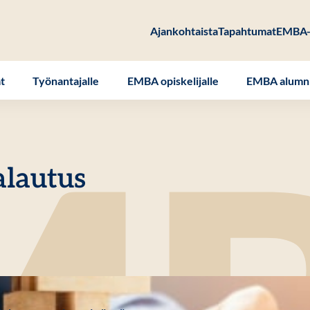
Ajankohtaista
Tapahtumat
EMBA-
at
Työnantajalle
EMBA opiskelijalle
EMBA alumni
lautus