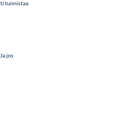
sti tunnistaa
Ja jos