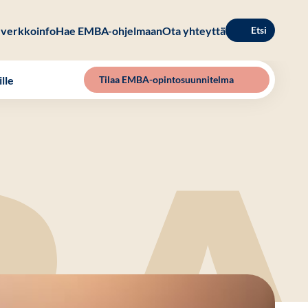
verkkoinfo
Hae EMBA-ohjelmaan
Ota yhteyttä
Etsi
lle
Tilaa EMBA-opintosuunnitelma