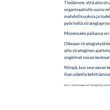
Tiedämme, että aito stra
organisaatiolle uusia re
mahdollisuuksia ja todel
pyöritellä strategiapros
Monessako paikassa on p
Oikeaan strategiatyöhön
aito strateginen ajattelu
ongelmat nouse koskaan
Niinpä, kun seuraavan k
ihan oikeilla kehittämis
Kuva 1: www.freepik.com”>Designed by snowin