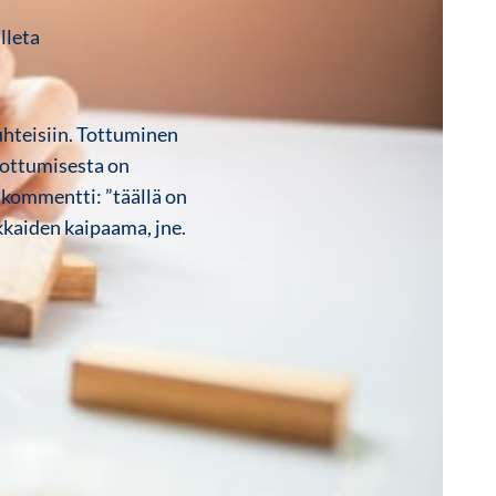
lleta
suhteisiin. Tottuminen
tottumisesta on
 kommentti: ”täällä on
akkaiden kaipaama, jne.