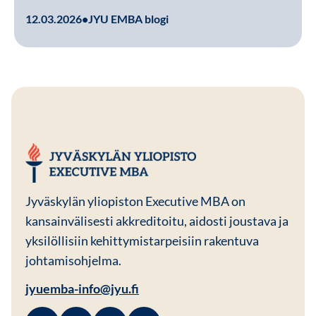
Lue lisää
12.03.2026
•
JYU EMBA blogi
JYU EMBA
Jyväskylän yliopiston Executive MBA on
kansainvälisesti akkreditoitu, aidosti joustava ja
yksilöllisiin kehittymistarpeisiin rakentuva
johtamisohjelma.
jyuemba-info@jyu.fi