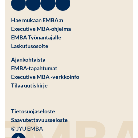
Facebook
Avautuu uuteen ikkunaan
Linkedin
Avautuu uuteen ikkunaan
Instagram
Avautuu uuteen ikkunaan
Youtube
Avautuu uuteen ikkunaan
Hae mukaan EMBA:n
Executive MBA-ohjelma
EMBA Työnantajalle
Avautuu uuteen ikkunaan
Laskutusosoite
Ajankohtaista
EMBA-tapahtumat
Executive MBA -verkkoinfo
Tilaa uutiskirje
Avautuu uuteen ikkunaan
Tietosuojaseloste
Saavutettavuusseloste
© JYU EMBA