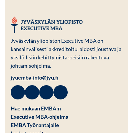
JYU EMBA
Jyväskylän yliopiston Executive MBA on
kansainvälisesti akkreditoitu, aidosti joustava ja
yksilöllisiin kehittymistarpeisiin rakentuva
johtamisohjelma.
jyuemba-info@jyu.fi
Facebook
Avautuu uuteen ikkunaan
Linkedin
Avautuu uuteen ikkunaan
Instagram
Avautuu uuteen ikkunaan
Youtube
Avautuu uuteen ikkunaan
Hae mukaan EMBA:n
Executive MBA-ohjelma
EMBA Työnantajalle
Avautuu uuteen ikkunaan