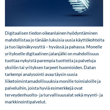
Digitaalisen tiedon oikeanlainen hyödyntäminen
mahdollistaa jo tänään lukuisia uusia käyttökohteita
ja tuo läpinäkyvyyttä – hyvässä ja pahassa. Monelle
yritykselle digitaalinen jalanjälki on mahdollisuus
tuottaa nykyistä parempia tuotteita ja palveluja
yksilön tai yrityksen tarpeet huomioiden. Datan
tarkempi analysointi avaa täysin uusia
liiketoimintamadollisuuksia monille toimialoille ja
palveluihin, joista hyviä esimerkkejä ovat
terveydenhuolto- ja turvallisuusalat sekä myynti- ja
markkinointipalvelut.