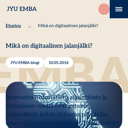
Hyppää
JYU EMBA
sisältöön
Me
Etusivu
...
Mikä on digitaalinen jalanjälki?
Mikä on digitaalinen jalanjälki?
JYU EMBA blogi
10.05.2016
Internetin historiatieto, sijaintitieto ja
sosiaalinen media ovat joitakin
esimerkkejä, joihin jätämme päivittäin
oman digitaalisen jälkemme. Tulevaisuuden