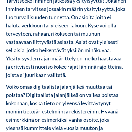
Tarvitseeko ihminen jatkossa yksityisyyttä? Jokainen
ihminen tarvitsee jossakin määrin yksityisyyttä, joka
luo turvallisuuden tunnetta. On asioita joita ei
haluta verkkoon tai yleiseen jakoon. Kyse voi olla
terveyteen, rahaan, rikokseen tai muuhun
vastaavaan liittyvästä asiasta. Asiat ovat yleisesti
sellaisia, jotka heikentävät yksilön minäkuvaa.
Yksityisyyden rajan määrittely on melko haastavaa
ja erityisesti nuoriso kokee rajat lähinnä rajoitteina,
joista ei juurikaan välitetä.
Voiko omaa digitaalista jalanjälkeä muuttaa tai
poistaa? Digitaalista jalanjälkeä on vaikea poistaa
kokonaan, koska tieto on yleensä levittäytynyt
moniin tietojärjestelmiin ja rekistereihin. Hyvänä
esimerkkinä on esimerkiksi vanha osoite, joka
yleensä kummittele vielä vuosia muuton ja