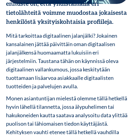
ennuste on, että yhdistämällä eri
tietolähteitä voimme muodostaa jokaisesta
henkilöstä yksityiskohtaisia profiileja.
Mitä tarkoittaa digitaalinen jalanjälki? Jokainen
kansalainen jättää päivittäin oman digitaalisen
jalanjälkensä huomaamatta lukuisiin eri
järjestelmiin. Taustana tähän on käynnissä oleva
digitaalinen vallankumous, jossa keskitytään
tuottamaan lisäarvoa asiakkaalle digitaalisten
tuotteiden ja palvelujen avulla.
Monen asiantuntijan mielestä olemme tällä hetkellä
hyvin lähellä tilannetta, jossa älypuhelimen tai
hakukoneiden kautta saatava analysoitu data ylittää
puolison tai lähiomaisen tiedon käyttäjästä.
Kehityksen vauhti etenee tällä hetkellä vauhdilla