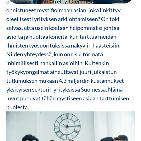
on kirjavasti ymmärretty. Olemmeko me siis
onnistuneet mystifioimaan asian, joka linkittyy
oleellisesti yrityksen arkijohtamiseen? On toki
selvää, että usein koetaan helpommaksi johtaa
asioita ja huoltaa koneita, kun tarttua meidän
ihmisten työsuorituksissa näkyviin haasteisiin.
Niiden yhteydessä, kun on riski törmätä
inhimillisesti hankaliin asioihin. Kuitenkin
työkykyongelmat aiheuttavat juuri julkaistun
tutkimuksen mukaan 4,3 miljardin kustannukset
yksityisen sektorin yrityksissä Suomessa. Nämä
luvut puhuvat tähän mystiseen asiaan tarttumisen
puolesta.