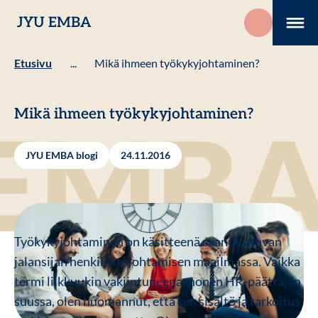
Hyppää
JYU EMBA
sisältöön
Me
Etusivu
...
Mikä ihmeen työkykyjohtaminen?
Mikä ihmeen työkykyjohtaminen?
JYU EMBA blogi
24.11.2016
Työkykyjohtaminen on käsitteenä saanut vahvan
jalansijan henkilöstöjohtamisen maailmassa. Vaikka
termi liikkuukin vakiintuneena monen HR-päättäjän
suussa, olen huomannut, että sen sisältö ja tarkoitus