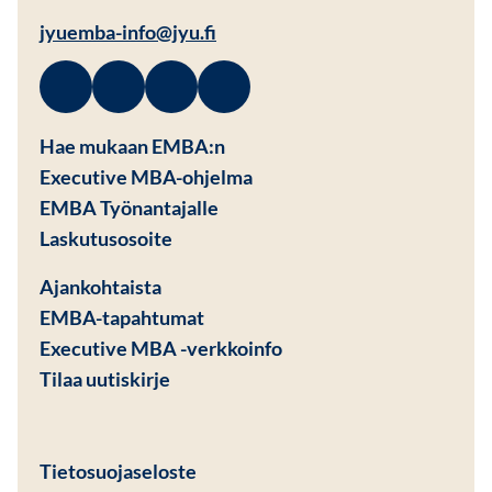
jyuemba-info@jyu.fi
Facebook
Avautuu uuteen ikkunaan
Linkedin
Avautuu uuteen ikkunaan
Instagram
Avautuu uuteen ikkunaan
Youtube
Avautuu uuteen ikkunaan
Hae mukaan EMBA:n
Executive MBA-ohjelma
EMBA Työnantajalle
Avautuu uuteen ikkunaan
Laskutusosoite
Ajankohtaista
EMBA-tapahtumat
Executive MBA -verkkoinfo
Tilaa uutiskirje
Avautuu uuteen ikkunaan
Tietosuojaseloste