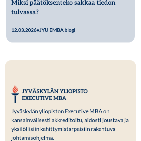
Miksi päätöksenteko sakkaa tiedon
tulvassa?
Lue lisää
12.03.2026
•
JYU EMBA blogi
JYU EMBA
Jyväskylän yliopiston Executive MBA on
kansainvälisesti akkreditoitu, aidosti joustava ja
yksilöllisiin kehittymistarpeisiin rakentuva
johtamisohjelma.