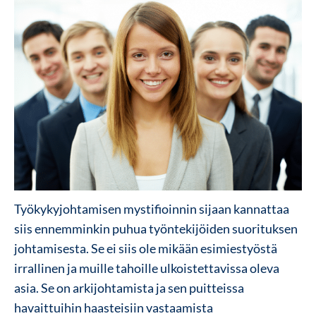
Työkykyjohtamisen mystifioinnin sijaan kannattaa
siis ennemminkin puhua työntekijöiden suorituksen
johtamisesta. Se ei siis ole mikään esimiestyöstä
irrallinen ja muille tahoille ulkoistettavissa oleva
asia. Se on arkijohtamista ja sen puitteissa
havaittuihin haasteisiin vastaamista