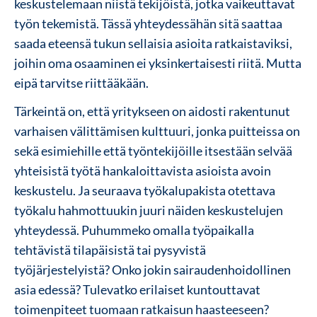
keskustelemaan niistä tekijöistä, jotka vaikeuttavat
työn tekemistä. Tässä yhteydessähän sitä saattaa
saada eteensä tukun sellaisia asioita ratkaistaviksi,
joihin oma osaaminen ei yksinkertaisesti riitä. Mutta
eipä tarvitse riittääkään.
Tärkeintä on, että yritykseen on aidosti rakentunut
varhaisen välittämisen kulttuuri, jonka puitteissa on
sekä esimiehille että työntekijöille itsestään selvää
yhteisistä työtä hankaloittavista asioista avoin
keskustelu. Ja seuraava työkalupakista otettava
työkalu hahmottuukin juuri näiden keskustelujen
yhteydessä. Puhummeko omalla työpaikalla
tehtävistä tilapäisistä tai pysyvistä
työjärjestelyistä? Onko jokin sairaudenhoidollinen
asia edessä? Tulevatko erilaiset kuntouttavat
toimenpiteet tuomaan ratkaisun haasteeseen?