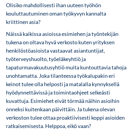
Olisiko mahdollisesti ihan uuteen työhön
kouluttautuminen oman työkyvyn kannalta
kriittinen asia?
Näissä kaikissa asioissa esimiehen ja työntekijän
tukena on oltava hyvä verkosto kuten yrityksen
henkilöstöasioista vastaavat asiantuntijat,
työterveyshuolto, työeläkeyhtiö ja
tapaturmavakuutusyhtiö muita kuntouttavia tahoja
unohtamatta. Joka tilanteessa työkalupakin eri
keinot tulee olla helposti ja matalalla kynnyksellä
hyödynnettävissä ja toimintaohjeet selkeästi
kuvattuja. Esimiehet eivät törmää näihin asioihin
onneksi kuitenkaan päivittäin. Ja tukena olevan
verkoston tulee ottaa proaktiivisesti koppi asioiden
ratkaisemisesta. Helppoa, eikö vaan?