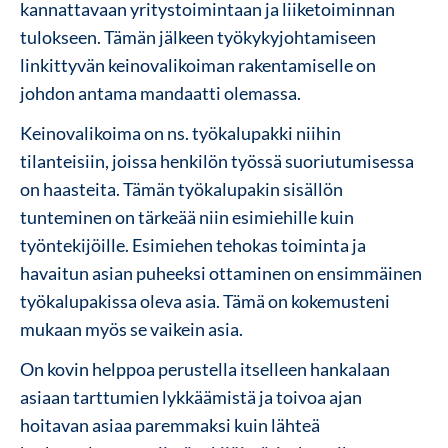
kannattavaan yritystoimintaan ja liiketoiminnan
tulokseen. Tämän jälkeen työkykyjohtamiseen
linkittyvän keinovalikoiman rakentamiselle on
johdon antama mandaatti olemassa.
Keinovalikoima on ns. työkalupakki niihin
tilanteisiin, joissa henkilön työssä suoriutumisessa
on haasteita. Tämän työkalupakin sisällön
tunteminen on tärkeää niin esimiehille kuin
työntekijöille. Esimiehen tehokas toiminta ja
havaitun asian puheeksi ottaminen on ensimmäinen
työkalupakissa oleva asia. Tämä on kokemusteni
mukaan myös se vaikein asia.
On kovin helppoa perustella itselleen hankalaan
asiaan tarttumien lykkäämistä ja toivoa ajan
hoitavan asiaa paremmaksi kuin lähteä