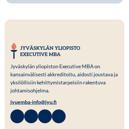
JYU EMBA
Jyväskylän yliopiston Executive MBA on
kansainvälisesti akkreditoitu, aidosti joustava ja
yksilöllisiin kehittymistarpeisiin rakentuva
johtamisohjelma.
jyuemba-info@jyu.fi
Facebook
Avautuu uuteen ikkunaan
Linkedin
Avautuu uuteen ikkunaan
Instagram
Avautuu uuteen ikkunaan
Youtube
Avautuu uuteen ikkunaan