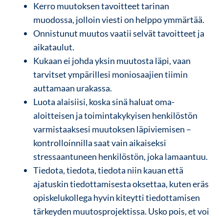
Kerro muutoksen tavoitteet tarinan
muodossa, jolloin viesti on helppo ymmärtää.
Onnistunut muutos vaatii selvät tavoitteet ja
aikataulut.
Kukaan ei johda yksin muutosta läpi, vaan
tarvitset ympärillesi moniosaajien tiimin
auttamaan urakassa.
Luota alaisiisi, koska sinä haluat oma-
aloitteisen ja toimintakykyisen henkilöstön
varmistaaksesi muutoksen läpiviemisen –
kontrolloinnilla saat vain aikaiseksi
stressaantuneen henkilöstön, joka lamaantuu.
Tiedota, tiedota, tiedota niin kauan että
ajatuskin tiedottamisesta oksettaa, kuten eräs
opiskelukollega hyvin kiteytti tiedottamisen
tärkeyden muutosprojektissa. Usko pois, et voi