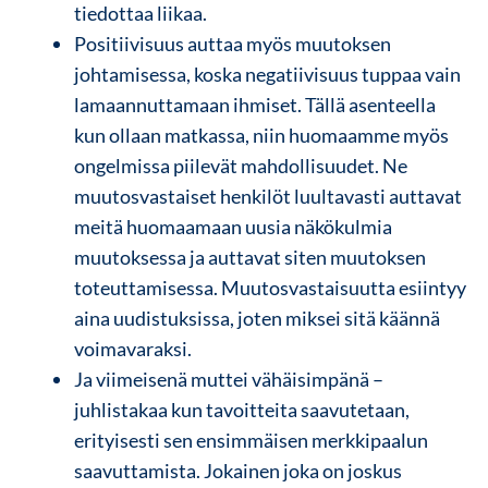
tiedottaa liikaa.
Positiivisuus auttaa myös muutoksen
johtamisessa, koska negatiivisuus tuppaa vain
lamaannuttamaan ihmiset. Tällä asenteella
kun ollaan matkassa, niin huomaamme myös
ongelmissa piilevät mahdollisuudet. Ne
muutosvastaiset henkilöt luultavasti auttavat
meitä huomaamaan uusia näkökulmia
muutoksessa ja auttavat siten muutoksen
toteuttamisessa. Muutosvastaisuutta esiintyy
aina uudistuksissa, joten miksei sitä käännä
voimavaraksi.
Ja viimeisenä muttei vähäisimpänä –
juhlistakaa kun tavoitteita saavutetaan,
erityisesti sen ensimmäisen merkkipaalun
saavuttamista. Jokainen joka on joskus