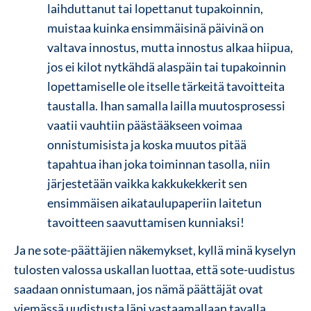
laihduttanut tai lopettanut tupakoinnin,
muistaa kuinka ensimmäisinä päivinä on
valtava innostus, mutta innostus alkaa hiipua,
jos ei kilot nytkähdä alaspäin tai tupakoinnin
lopettamiselle ole itselle tärkeitä tavoitteita
taustalla. Ihan samalla lailla muutosprosessi
vaatii vauhtiin päästääkseen voimaa
onnistumisista ja koska muutos pitää
tapahtua ihan joka toiminnan tasolla, niin
järjestetään vaikka kakkukekkerit sen
ensimmäisen aikataulupaperiin laitetun
tavoitteen saavuttamisen kunniaksi!
Ja ne sote-päättäjien näkemykset, kyllä minä kyselyn
tulosten valossa uskallan luottaa, että sote-uudistus
saadaan onnistumaan, jos nämä päättäjät ovat
viemässä uudistusta läpi vastaamallaan tavalla.