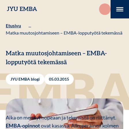
Hyppää
JYU EMBA
sisältöön
Me
Etusivu
...
Matka muutosjohtamiseen – EMBA-lopputyötä tekemässä
Matka muutosjohtamiseen – EMBA-
lopputyötä tekemässä
JYU EMBA blogi
05.03.2015
Aika on mennyt nopeaan ja tekemistä on riittänyt.
EMBA-opinnot
ovat kasassa. Alkuperäinen kolmen