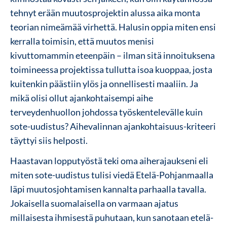
tehnyt erään muutosprojektin alussa aika monta
teorian nimeämää virhettä. Halusin oppia miten ensi
kerralla toimisin, että muutos menisi
kivuttomammin eteenpäin – ilman sitä innoituksena
toimineessa projektissa tullutta isoa kuoppaa, josta
kuitenkin päästiin ylös ja onnellisesti maaliin. Ja
mikä olisi ollut ajankohtaisempi aihe
terveydenhuollon johdossa työskentelevälle kuin
sote-uudistus? Aihevalinnan ajankohtaisuus-kriteeri
täyttyi siis helposti.
Haastavan lopputyöstä teki oma aiherajaukseni eli
miten sote-uudistus tulisi viedä Etelä-Pohjanmaalla
läpi muutosjohtamisen kannalta parhaalla tavalla.
Jokaisella suomalaisella on varmaan ajatus
millaisesta ihmisestä puhutaan, kun sanotaan etelä-