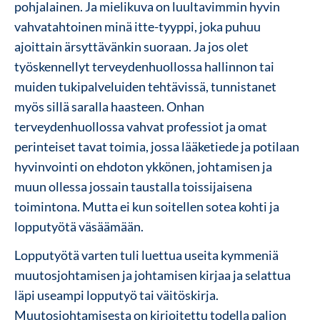
pohjalainen. Ja mielikuva on luultavimmin hyvin
vahvatahtoinen minä itte-tyyppi, joka puhuu
ajoittain ärsyttävänkin suoraan. Ja jos olet
työskennellyt terveydenhuollossa hallinnon tai
muiden tukipalveluiden tehtävissä, tunnistanet
myös sillä saralla haasteen. Onhan
terveydenhuollossa vahvat professiot ja omat
perinteiset tavat toimia, jossa lääketiede ja potilaan
hyvinvointi on ehdoton ykkönen, johtamisen ja
muun ollessa jossain taustalla toissijaisena
toimintona. Mutta ei kun soitellen sotea kohti ja
lopputyötä väsäämään.
Lopputyötä varten tuli luettua useita kymmeniä
muutosjohtamisen ja johtamisen kirjaa ja selattua
läpi useampi lopputyö tai väitöskirja.
Muutosjohtamisesta on kirjoitettu todella paljon