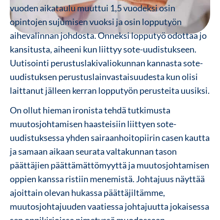
vuoden aikataulu muuttui 1,5 vuodeksi osin
opintojen sujumisen vuoksi ja osin lopputyön
aihevalinnan johdosta. Onneksi lopputyö odottaa jo
kansitusta, aiheeni kun liittyy sote-uudistukseen.
Uutisointi perustuslakivaliokunnan kannasta sote-
uudistuksen perustuslainvastaisuudesta kun olisi
laittanut jälleen kerran lopputyön perusteita uusiksi.
On ollut hieman ironista tehdä tutkimusta
muutosjohtamisen haasteisiin liittyen sote-
uudistuksessa yhden sairaanhoitopiirin casen kautta
ja samaan aikaan seurata valtakunnan tason
päättäjien päättämättömyyttä ja muutosjohtamisen
oppien kanssa ristiin menemistä. Johtajuus näyttää
ajoittain olevan hukassa päättäjiltämme,
muutosjohtajuuden vaatiessa johtajuutta jokaisessa