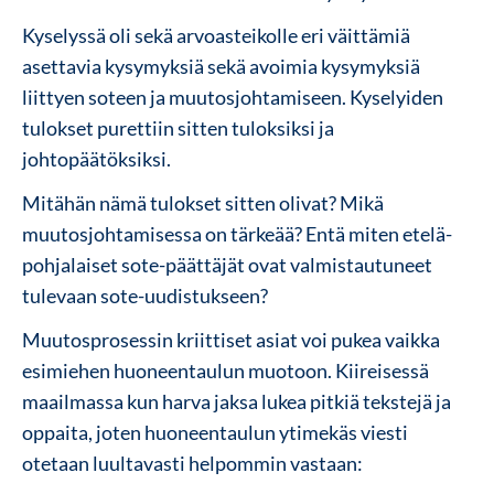
Kyselyssä oli sekä arvoasteikolle eri väittämiä
asettavia kysymyksiä sekä avoimia kysymyksiä
liittyen soteen ja muutosjohtamiseen. Kyselyiden
tulokset purettiin sitten tuloksiksi ja
johtopäätöksiksi.
Mitähän nämä tulokset sitten olivat? Mikä
muutosjohtamisessa on tärkeää? Entä miten etelä-
pohjalaiset sote-päättäjät ovat valmistautuneet
tulevaan sote-uudistukseen?
Muutosprosessin kriittiset asiat voi pukea vaikka
esimiehen huoneentaulun muotoon. Kiireisessä
maailmassa kun harva jaksa lukea pitkiä tekstejä ja
oppaita, joten huoneentaulun ytimekäs viesti
otetaan luultavasti helpommin vastaan: