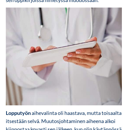
sen oppikirjoissa nimetyssä muodossaan.
Lopputyön
aihevalinta oli haastava, mutta toisaalta
itsestään selvä. Muutosjohtaminen aiheena alkoi
kiinnostaa kovasti sen jälkeen, kun olin käytännössä