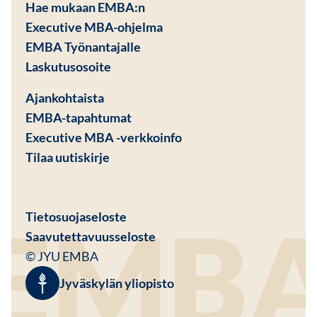
Hae mukaan EMBA:n
Executive MBA-ohjelma
EMBA Työnantajalle
Avautuu uuteen ikkunaan
Laskutusosoite
Ajankohtaista
EMBA-tapahtumat
Executive MBA -verkkoinfo
Tilaa uutiskirje
Avautuu uuteen ikkunaan
Tietosuojaseloste
Saavutettavuusseloste
© JYU EMBA
Jyväskylän yliopisto
Avautuu uuteen ikkunaan