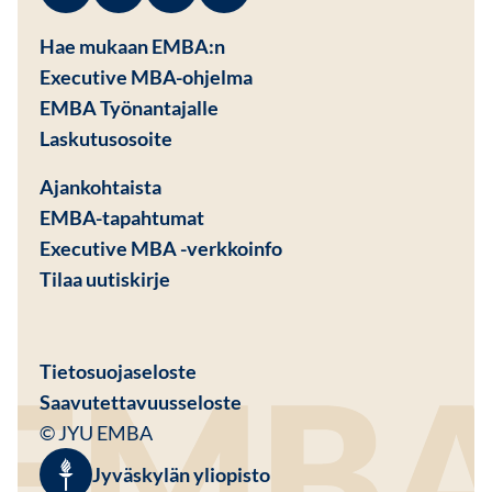
Facebook
Avautuu uuteen ikkunaan
Linkedin
Avautuu uuteen ikkunaan
Instagram
Avautuu uuteen ikkunaan
Youtube
Avautuu uuteen ikkunaan
Hae mukaan EMBA:n
Executive MBA-ohjelma
EMBA Työnantajalle
Avautuu uuteen ikkunaan
Laskutusosoite
Ajankohtaista
EMBA-tapahtumat
Executive MBA -verkkoinfo
Tilaa uutiskirje
Avautuu uuteen ikkunaan
Tietosuojaseloste
Saavutettavuusseloste
© JYU EMBA
Jyväskylän yliopisto
Avautuu uuteen ikkunaan