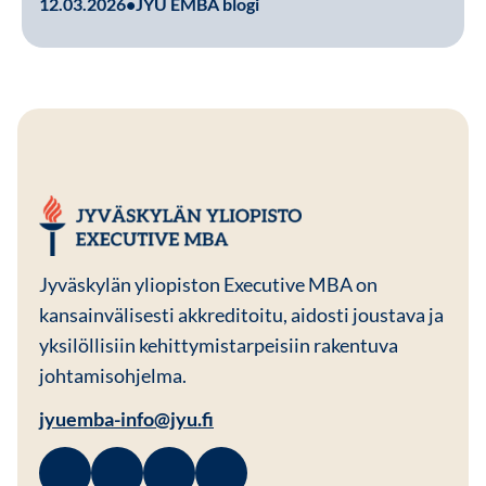
12.03.2026
•
JYU EMBA blogi
JYU EMBA
Jyväskylän yliopiston Executive MBA on
kansainvälisesti akkreditoitu, aidosti joustava ja
yksilöllisiin kehittymistarpeisiin rakentuva
johtamisohjelma.
jyuemba-info@jyu.fi