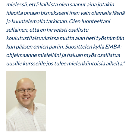
mielessä, että kaikista olen saanut aina jotakin
ideoita omaan bisnekseeni ihan vain olemalla läsnä
ja kuuntelemalla tarkkaan. Olen luonteeltani
sellainen, että en hirveästi osallistu
koulutustilaisuuksissa mutta alan heti työstämään
kun pääsen omien pariin. Suosittelen kyllä EMBA-
ohjelmaanne mielelläni ja haluan myös osallistua
uusille kursseille jos tulee mielenkiintoisia aiheita.”