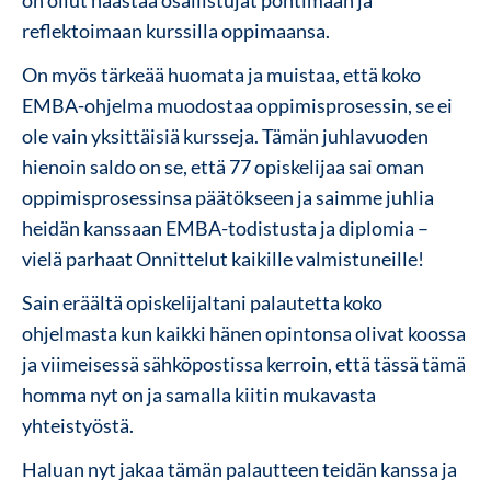
on ollut haastaa osallistujat pohtimaan ja
reflektoimaan kurssilla oppimaansa.
On myös tärkeää huomata ja muistaa, että koko
EMBA-ohjelma muodostaa oppimisprosessin, se ei
ole vain yksittäisiä kursseja. Tämän juhlavuoden
hienoin saldo on se, että 77 opiskelijaa sai oman
oppimisprosessinsa päätökseen ja saimme juhlia
heidän kanssaan EMBA-todistusta ja diplomia –
vielä parhaat Onnittelut kaikille valmistuneille!
Sain eräältä opiskelijaltani palautetta koko
ohjelmasta kun kaikki hänen opintonsa olivat koossa
ja viimeisessä sähköpostissa kerroin, että tässä tämä
homma nyt on ja samalla kiitin mukavasta
yhteistyöstä.
Haluan nyt jakaa tämän palautteen teidän kanssa ja