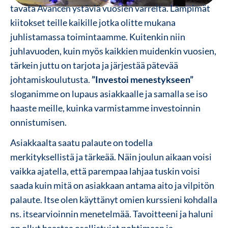
tavata Avancen ystäviä vuosien varrelta. Lämpimät
kiitokset teille kaikille jotka olitte mukana
juhlistamassa toimintaamme.
Kuitenkin niin
juhlavuoden, kuin myös kaikkien muidenkin vuosien,
tärkein juttu on tarjota ja järjestää pätevää
johtamiskoulutusta.
”Investoi menestykseen”
sloganimme on lupaus asiakkaalle ja samalla se iso
haaste meille, kuinka varmistamme investoinnin
onnistumisen.
Asiakkaalta saatu palaute on todella
merkityksellistä ja tärkeää. Näin joulun aikaan voisi
vaikka ajatella, että parempaa lahjaa tuskin voisi
saada kuin mitä on asiakkaan antama aito ja vilpitön
palaute. Itse olen käyttänyt omien kurssieni kohdalla
ns. itsearvioinnin menetelmää. Tavoitteeni ja haluni