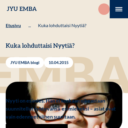
Hyppää
JYU EMBA
sisältöön
Me
Etusivu
...
Kuka lohduttaisi Nyytiä?
Kuka lohduttaisi Nyytiä?
JYU EMBA blogi
10.04.2015
Nyyti on esimies. Hän ei koskaan oikeastaan
suunnitellut ryhtyvänsä esimieheksi – asiat ovat
vain edenneet siihen suuntaan.