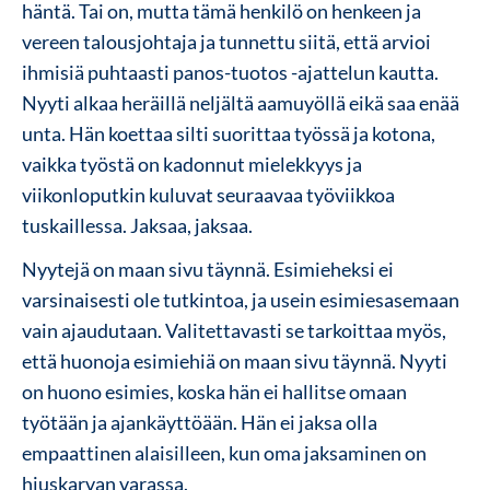
häntä. Tai on, mutta tämä henkilö on henkeen ja
vereen talousjohtaja ja tunnettu siitä, että arvioi
ihmisiä puhtaasti panos-tuotos -ajattelun kautta.
Nyyti alkaa heräillä neljältä aamuyöllä eikä saa enää
unta. Hän koettaa silti suorittaa työssä ja kotona,
vaikka työstä on kadonnut mielekkyys ja
viikonloputkin kuluvat seuraavaa työviikkoa
tuskaillessa. Jaksaa, jaksaa.
Nyytejä on maan sivu täynnä. Esimieheksi ei
varsinaisesti ole tutkintoa, ja usein esimiesasemaan
vain ajaudutaan. Valitettavasti se tarkoittaa myös,
että huonoja esimiehiä on maan sivu täynnä. Nyyti
on huono esimies, koska hän ei hallitse omaan
työtään ja ajankäyttöään. Hän ei jaksa olla
empaattinen alaisilleen, kun oma jaksaminen on
hiuskarvan varassa.