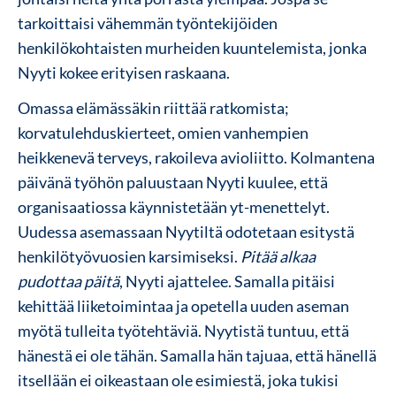
tarkoittaisi vähemmän työntekijöiden
henkilökohtaisten murheiden kuuntelemista, jonka
Nyyti kokee erityisen raskaana.
Omassa elämässäkin riittää ratkomista;
korvatulehduskierteet, omien vanhempien
heikkenevä terveys, rakoileva avioliitto. Kolmantena
päivänä työhön paluustaan Nyyti kuulee, että
organisaatiossa käynnistetään yt-menettelyt.
Uudessa asemassaan Nyytiltä odotetaan esitystä
henkilötyövuosien karsimiseksi.
Pitää alkaa
pudottaa päitä
, Nyyti ajattelee. Samalla pitäisi
kehittää liiketoimintaa ja opetella uuden aseman
myötä tulleita työtehtäviä. Nyytistä tuntuu, että
hänestä ei ole tähän. Samalla hän tajuaa, että hänellä
itsellään ei oikeastaan ole esimiestä, joka tukisi