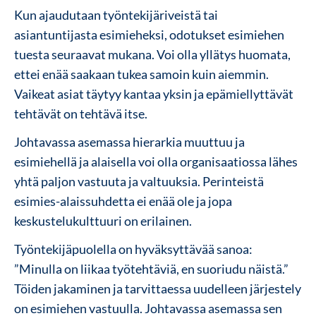
Kun ajaudutaan työntekijäriveistä tai
asiantuntijasta esimieheksi, odotukset esimiehen
tuesta seuraavat mukana. Voi olla yllätys huomata,
ettei enää saakaan tukea samoin kuin aiemmin.
Vaikeat asiat täytyy kantaa yksin ja epämiellyttävät
tehtävät on tehtävä itse.
Johtavassa asemassa hierarkia muuttuu ja
esimiehellä ja alaisella voi olla organisaatiossa lähes
yhtä paljon vastuuta ja valtuuksia. Perinteistä
esimies-alaissuhdetta ei enää ole ja jopa
keskustelukulttuuri on erilainen.
Työntekijäpuolella on hyväksyttävää sanoa:
”Minulla on liikaa työtehtäviä, en suoriudu näistä.”
Töiden jakaminen ja tarvittaessa uudelleen järjestely
on esimiehen vastuulla. Johtavassa asemassa sen