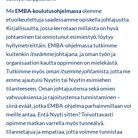
Me
EMBA-koulutusohjelmassa
olemme
etuoikeutettuja saadessamme opiskella johtajuutta.
Kirjallisuutta, jossa kerrotaan millaista on hyvä
johtaminen tai onnistunut esimiestyö, löytyy
hyllymetreittäin. EMBA-ohjelmassa tutkimme
kuitenkin
itseämme
johtajana, ja oman työn ja
organisaation kautta oppiminen on mielekästä.
Tutkimme myös
oman itsemme johtamista
, jotta me
emme ajautuisi Nyytin tai Nyytin esimiehen
tilanteeseen. Oman johtajuutensa sekä omien
vahvuuksiensa ja rajoitustensa tunnistaminen –
siinä eväät, jotka EMBA-ohjelma parhaimmillaan voi
meille antaa. Entä Nyyti sitten? Toivottavasti
opimme matkan varrella myös tunneälyä,
tilannetajua ja empatiaa, jotta voimme tunnistaa