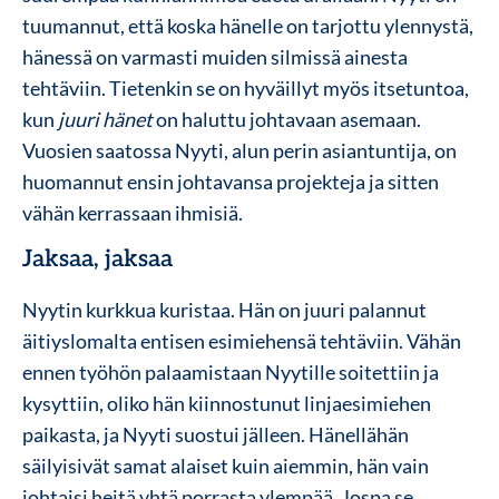
tuumannut, että koska hänelle on tarjottu ylennystä,
hänessä on varmasti muiden silmissä ainesta
tehtäviin. Tietenkin se on hyväillyt myös itsetuntoa,
kun
juuri hänet
on haluttu johtavaan asemaan.
Vuosien saatossa Nyyti, alun perin asiantuntija, on
huomannut ensin johtavansa projekteja ja sitten
vähän kerrassaan ihmisiä.
Jaksaa, jaksaa
Nyytin kurkkua kuristaa. Hän on juuri palannut
äitiyslomalta entisen esimiehensä tehtäviin. Vähän
ennen työhön palaamistaan Nyytille soitettiin ja
kysyttiin, oliko hän kiinnostunut linjaesimiehen
paikasta, ja Nyyti suostui jälleen. Hänellähän
säilyisivät samat alaiset kuin aiemmin, hän vain
johtaisi heitä yhtä porrasta ylempää. Jospa se