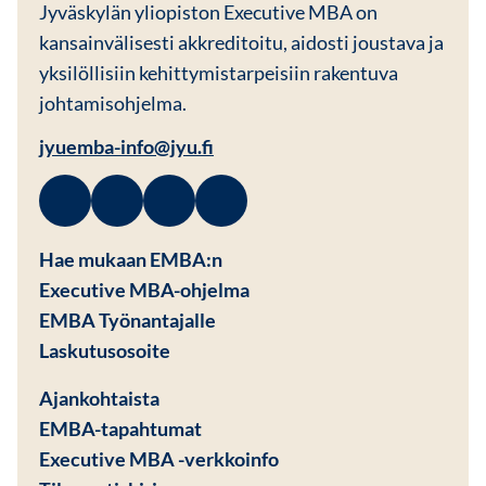
Jyväskylän yliopiston Executive MBA on
kansainvälisesti akkreditoitu, aidosti joustava ja
yksilöllisiin kehittymistarpeisiin rakentuva
johtamisohjelma.
jyuemba-info@jyu.fi
Facebook
Avautuu uuteen ikkunaan
Linkedin
Avautuu uuteen ikkunaan
Instagram
Avautuu uuteen ikkunaan
Youtube
Avautuu uuteen ikkunaan
Hae mukaan EMBA:n
Executive MBA-ohjelma
EMBA Työnantajalle
Avautuu uuteen ikkunaan
Laskutusosoite
Ajankohtaista
EMBA-tapahtumat
Executive MBA -verkkoinfo