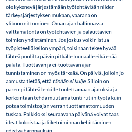
ole kykenevä järjestämään työtehtäviään niiden
tärkeysjärjestyksen mukaan, vaarana on
ylikuormittuminen. Oman ajan hallinnassa
välttämätöntä on työtehtävien ja palauttavien
toimien yhdistäminen. Jos joskus voikin istua
työpisteellä kellon ympäri, toisinaan tekee hyvää
lähteä puolilta päivin pitkälle lounaalle eikä enää
palata. Tuottavan ja ei-tuottavan ajan
tunnistaminen on myös tärkeää. On päiviä, jolloin jo
aamusta tietää, että
tänään ei kulje
. Silloin on
parempi lähteä lenkille tuulettamaan ajatuksia ja
korkeintaan tehdä muutama tunti rutiinityötä kuin
potea toimistoajan verran tuottamattomuuden
tuskaa. Palkkioksi seuraavana päivänä voivat taas
ideat kukoistaa ja liiketoiminnan kehittäminen
edistyä harppauksin.