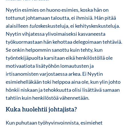
Nyytin esimies on huono esimies, koska hän on
tottunut johtamaan taloutta, ei ihmisiä. Hän pitää
alaisilleen
tulos
keskusteluja, ei kehityskeskusteluja.
Nyytin vihjatessa ylivoimaiseksi kasvaneesta
työkuormastaan hän kehottaa delegoimaan tehtäviä.
Se onkin helpommin sanottu kuin tehty, kun
työntekijäpuolta karsitaan eikä henkilöstöllä ole
motivaatiota lisätyöhön lomautusten ja
irtisanomisten varjostaessa arkea. Ei Nyytin
esimiehelläkään toki helppoa aina ole, kun ylin johto
hönkii niskaan ja tehokkuutta olisi lisättävä samaan
tahtiin kuin henkilöstöä vähennetään.
Kuka huolehtii johtajista?
Kun puhutaan työhyvinvoinnista, esimiehet