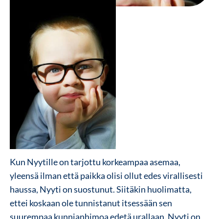
Kun Nyytille on tarjottu korkeampaa asemaa,
yleensä ilman että paikka olisi ollut edes virallisesti
haussa, Nyyti on suostunut. Siitäkin huolimatta,
ettei koskaan ole tunnistanut itsessään sen
suurempaa kunnianhimoa edetä urallaan. Nyyti on