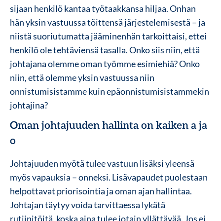
sijaan henkilö kantaa työtaakkansa hiljaa. Onhan
hän yksin vastuussa töittensä järjestelemisestä – ja
niistä suoriutumatta jääminenhän tarkoittaisi, ettei
henkilö ole tehtäviensä tasalla. Onko siis niin, että
johtajana olemme oman työmme esimiehiä? Onko
niin, että olemme yksin vastuussa niin
onnistumisistamme kuin epäonnistumisistammekin
johtajina?
Oman johtajuuden hallinta on kaiken a ja
o
Johtajuuden myötä tulee vastuun lisäksi yleensä
myös vapauksia – onneksi. Lisävapaudet puolestaan
helpottavat priorisointia ja oman ajan hallintaa.
Johtajan täytyy voida tarvittaessa lykätä
rutiinitöitä, koska aina tulee jotain yllättävää. Jos ei