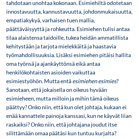
tahdotaan unohtaa kokonaan. Esimiehiltä odotetaan
innostavuutta, kannustavuutta, johdonmukaisuutta,
empatiakykyä, varhaisen tuen mallia,
päättäväisyyttä ja rohkeutta. Esimiehen tulisi antaa
tilaa alaistensa taidoille, tukea heidän ammatillista
kehitystään ja tarjota mielekkäitä ja haastavia
työmahdollisuuksia. Lisäksi esimiehen pitäisi hallita
oma työnsä ja ajankäyttönsä eikä antaa
henkilökohtaisten asioiden vaikuttaa
esimiestyöhön. Mutta entä
esimiehen esimies
?
Sanotaan, että jokaisella on oikeus hyvään
esimieheen, mutta milloin ja mihin tämä oikeus
päättyy? Onko niin, että kun olet johtaja, kukaan ei
enää kannattele painoja kanssasi, kun ne käyvät liian
raskaiksi? Onko niin, että johtajana joudut itse
silittämään omaa päätäsi kun tuntuu kurjalta?