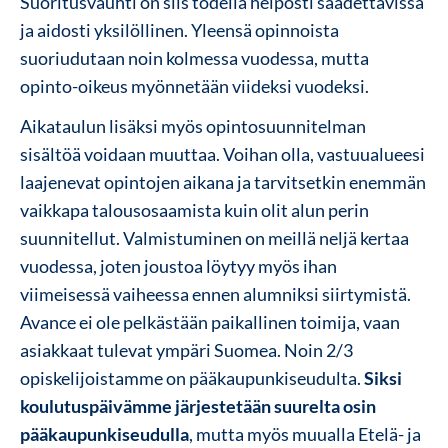
Suoritusvauhti on siis todella helposti säädettävissä
ja aidosti yksilöllinen. Yleensä opinnoista
suoriudutaan noin kolmessa vuodessa, mutta
opinto-oikeus myönnetään viideksi vuodeksi.
Aikataulun lisäksi myös opintosuunnitelman
sisältöä voidaan muuttaa. Voihan olla, vastuualueesi
laajenevat opintojen aikana ja tarvitsetkin enemmän
vaikkapa talousosaamista kuin olit alun perin
suunnitellut. Valmistuminen on meillä neljä kertaa
vuodessa, joten joustoa löytyy myös ihan
viimeisessä vaiheessa ennen alumniksi siirtymistä.
Avance ei ole pelkästään paikallinen toimija, vaan
asiakkaat tulevat ympäri Suomea. Noin 2/3
opiskelijoistamme on pääkaupunkiseudulta.
Siksi
koulutuspäivämme järjestetään suurelta osin
pääkaupunkiseudulla
, mutta myös muualla Etelä- ja