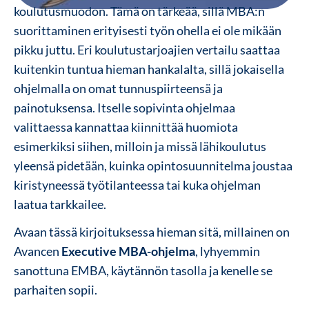
koulutusmuodon. Tämä on tärkeää, sillä MBA:n
suorittaminen erityisesti työn ohella ei ole mikään
pikku juttu. Eri koulutustarjoajien vertailu saattaa
kuitenkin tuntua hieman hankalalta, sillä jokaisella
ohjelmalla on omat tunnuspiirteensä ja
painotuksensa. Itselle sopivinta ohjelmaa
valittaessa kannattaa kiinnittää huomiota
esimerkiksi siihen, milloin ja missä lähikoulutus
yleensä pidetään, kuinka opintosuunnitelma joustaa
kiristyneessä työtilanteessa tai kuka ohjelman
laatua tarkkailee.
Avaan tässä kirjoituksessa hieman sitä, millainen on
Avancen
Executive MBA-ohjelma
, lyhyemmin
sanottuna EMBA, käytännön tasolla ja kenelle se
parhaiten sopii.