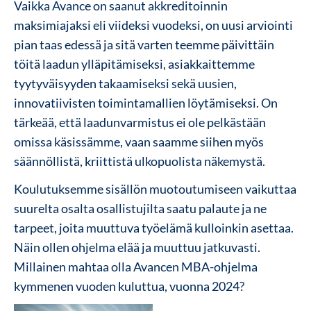
Vaikka Avance on saanut akkreditoinnin
maksimiajaksi eli viideksi vuodeksi, on uusi arviointi
pian taas edessä ja sitä varten teemme päivittäin
töitä laadun ylläpitämiseksi, asiakkaittemme
tyytyväisyyden takaamiseksi sekä uusien,
innovatiivisten toimintamallien löytämiseksi. On
tärkeää, että laadunvarmistus ei ole pelkästään
omissa käsissämme, vaan saamme siihen myös
säännöllistä, kriittistä ulkopuolista näkemystä.
Koulutuksemme sisällön muotoutumiseen vaikuttaa
suurelta osalta osallistujilta saatu palaute ja ne
tarpeet, joita muuttuva työelämä kulloinkin asettaa.
Näin ollen ohjelma elää ja muuttuu jatkuvasti.
Millainen mahtaa olla Avancen MBA-ohjelma
kymmenen vuoden kuluttua, vuonna 2024?