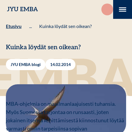
Hyppää
JYU EMBA
sisältöön
Me
Etusivu
...
Kuinka löydät sen oikean?
Kuinka löydät sen oikean?
JYU EMBA blogi
14.02.2014
MBA-ohjelmia on maailmanlaajuisesti tuhansia.
Myös Suomessa tarjontaa on runsaasti, joten
jokainen itsensä kehittämisestä kiinnostunut löytää
varmasti omiin tarpeisiinsa sopivan