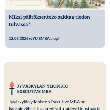
Miksi päätöksenteko sakkaa tiedon
tulvassa?
Lue lisää
12.03.2026
•
JYU EMBA blogi
JYU EMBA
Jyväskylän yliopiston Executive MBA on
kansainvälisesti akkreditoitu, aidosti joustava ja