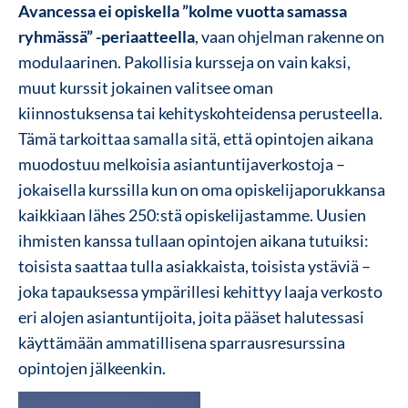
Avancessa ei opiskella ”kolme vuotta samassa
ryhmässä” -periaatteella
, vaan ohjelman rakenne on
modulaarinen. Pakollisia kursseja on vain kaksi,
muut kurssit jokainen valitsee oman
kiinnostuksensa tai kehityskohteidensa perusteella.
Tämä tarkoittaa samalla sitä, että opintojen aikana
muodostuu melkoisia asiantuntijaverkostoja –
jokaisella kurssilla kun on oma opiskelijaporukkansa
kaikkiaan lähes 250:stä opiskelijastamme. Uusien
ihmisten kanssa tullaan opintojen aikana tutuiksi:
toisista saattaa tulla asiakkaista, toisista ystäviä –
joka tapauksessa ympärillesi kehittyy laaja verkosto
eri alojen asiantuntijoita, joita pääset halutessasi
käyttämään ammatillisena sparrausresurssina
opintojen jälkeenkin.