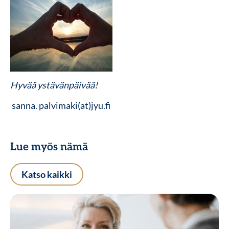
Hyvää ystävänpäivää!
sanna. palvimaki(at)jyu.fi
Lue myös nämä
Katso kaikki