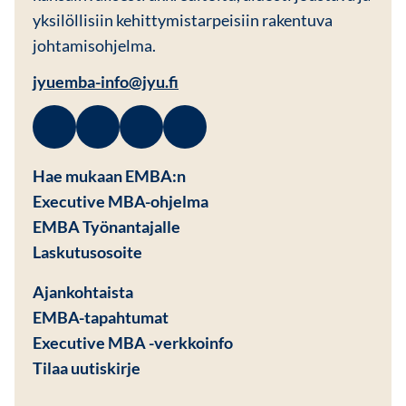
yksilöllisiin kehittymistarpeisiin rakentuva
johtamisohjelma.
jyuemba-info@jyu.fi
Facebook
Avautuu uuteen ikkunaan
Linkedin
Avautuu uuteen ikkunaan
Instagram
Avautuu uuteen ikkunaan
Youtube
Avautuu uuteen ikkunaan
Hae mukaan EMBA:n
Executive MBA-ohjelma
EMBA Työnantajalle
Avautuu uuteen ikkunaan
Laskutusosoite
Ajankohtaista
EMBA-tapahtumat
Executive MBA -verkkoinfo
Tilaa uutiskirje