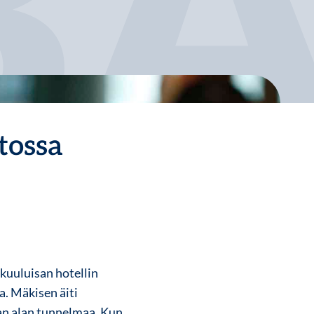
tossa
 kuuluisan hotellin
a. Mäkisen äiti
maan alan tunnelmaa. Kun