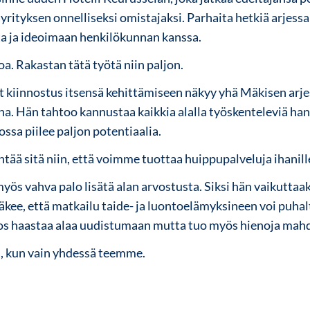
yrityksen onnelliseksi omistajaksi. Parhaita hetkiä arjessa
a ja ideoimaan henkilökunnan kanssa.
oa. Rakastan tätä työtä niin paljon.
kiinnostus itsensä kehittämiseen näkyy yhä Mäkisen arje
a. Hän tahtoo kannustaa kaikkia alalla työskenteleviä ha
ossa piilee paljon potentiaalia.
tää sitä niin, että voimme tuottaa huippupalveluja ihanil
myös vahva palo lisätä alan arvostusta. Siksi hän vaikutta
kee, että matkailu taide- ja luontoelämyksineen voi puha
s haastaa alaa uudistumaan mutta tuo myös hienoja mahd
 kun vain yhdessä teemme.