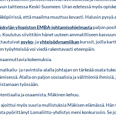
vun taitteessa Keski-Suomeen. Uran edetessä myös opiskel
 näköpiirissä, että maailma muuttuu kovasti. Halusin pysyä a
äskylän yliopiston EMBA-johtamisohjelmasta
paljon posit
sa. Koulutus siivittikin hänet uuteen ammatilliseen kasvu
ittautuivat
psyko-
ja
yhteisödynamiikan
kurssit, joilla ka
ten työyhteisöä voi viedä rakentavasti eteenpäin.
imaannuttavia kokemuksia.
matkailu- ja ravintola-alalla johtajan on tärkeää osata tuke
sessä. Alalla on paljon sosiaalisia ja välittömiä ihmisiä,
loistamaan työssään.
otentiaalia ja osaamista, Mäkinen kehuu.
joittui myös suuria mullistuksia Mäkisen elämässä. Hän t
ota pyörittänyt Lomaliitto-yhdistys meni konkurssiin. Se jo