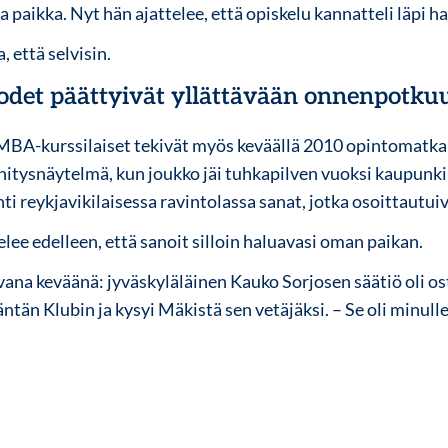
a paikka. Nyt hän ajattelee, että opiskelu kannatteli läpi h
a, että selvisin.
odet päättyivät yllättävään onnenpotku
MBA-kurssilaiset tekivät myös keväällä 2010 opintomatkan 
nnitysnäytelmä, kun joukko jäi tuhkapilven vuoksi kaupunki
i reykjavikilaisessa ravintolassa sanat, jotka osoittautuiva
elee edelleen, että sanoit silloin haluavasi oman paikan.
vana keväänä: jyväskyläläinen Kauko Sorjosen säätiö oli os
ntän Klubin ja kysyi Mäkistä sen vetäjäksi. – Se oli minulle