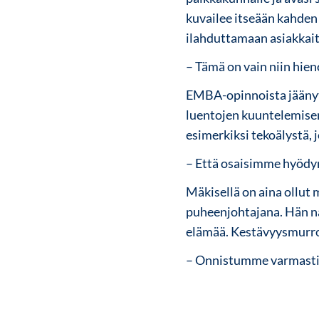
kuvailee itseään kahden 
ilahduttamaan asiakkait
– Tämä on vain niin hien
EMBA-opinnoista jäänyt 
luentojen kuuntelemisen
esimerkiksi tekoälystä, j
– Että osaisimme hyödyn
Mäkisellä on aina ollut 
puheenjohtajana. Hän nä
elämää. Kestävyysmurro
– Onnistumme varmasti,