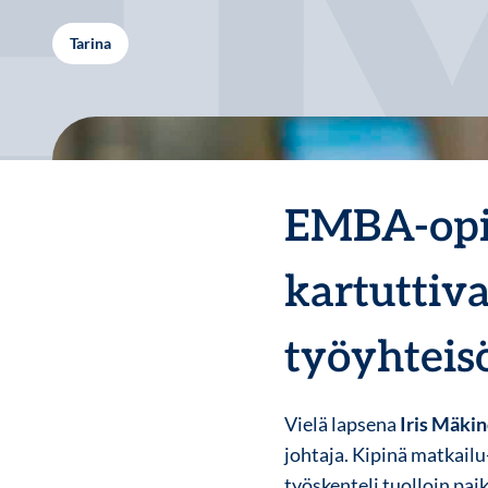
Tarina
EMBA-opin
kartuttiv
työyhteis
Vielä lapsena
Iris Mäki
johtaja. Kipinä matkailu-
työskenteli tuolloin paik