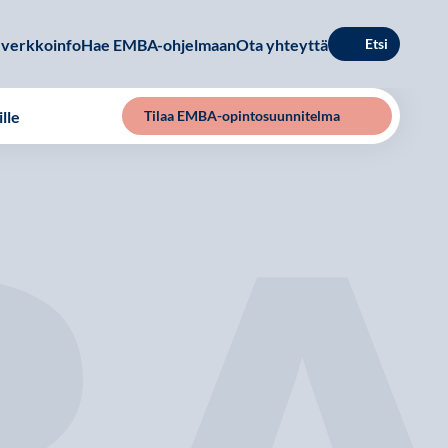
verkkoinfo
Hae EMBA-ohjelmaan
Ota yhteyttä
Etsi
lle
Tilaa EMBA-opintosuunnitelma