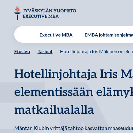
Hyppää
sisältöön
JYU EMBA
Executive MBA
EMBA johtamisohjelm
Etusivu
Tarinat
Hotellinjohtaja Iris Mäkinen on elem
Hotellinjohtaja Iris 
elementissään elämyk
matkailualalla
Mäntän Klubin yrittäjä tahtoo kasvattaa maaseudun 