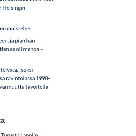
n Helsingin
nen muistelee.
en, ja pian hän
htien se oli menoa –
elystä. Isoksi
a ravintolassa 1990-
evarmuutta tavoitella
ta
 Turusta Lappiin,