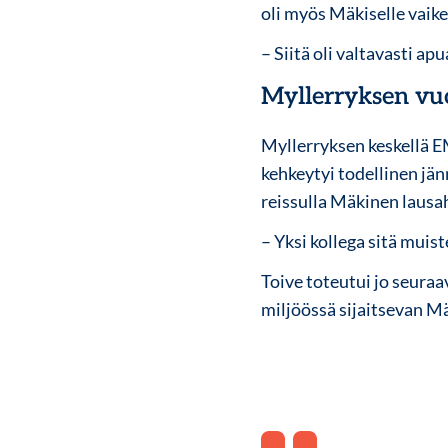
oli myös Mäkiselle vaike
– Siitä oli valtavasti apu
Myllerryksen vu
Myllerryksen keskellä E
kehkeytyi todellinen jä
reissulla Mäkinen lausaht
– Yksi kollega sitä muist
Toive toteutui jo seuraa
miljöössä sijaitsevan Mä