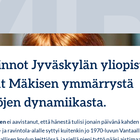
not Jyväskylän yliopis
at Mäkisen ymmärrystä
öjen dynamiikasta.
nen
ei aavistanut, että hänestä tulisi jonain päivänä kahden
 ja ravintola-alalle syttyi kuitenkin jo 1970-luvun Vantaall
allisen koulun keittiössä, ja siellä pieni tyttö pääsi aisti