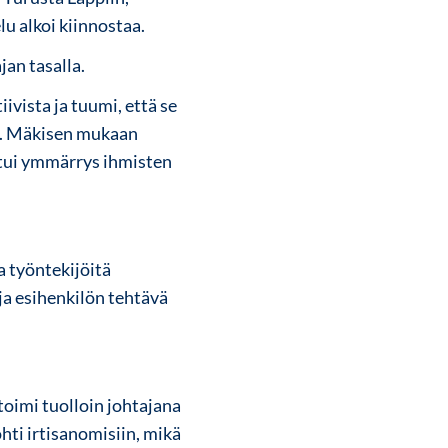
u alkoi kiinnostaa.
jan tasalla.
iivista ja tuumi, että se
un. Mäkisen mukaan
rttui ymmärrys ihmisten
a työntekijöitä
 ja esihenkilön tehtävä
oimi tuolloin johtajana
hti irtisanomisiin, mikä