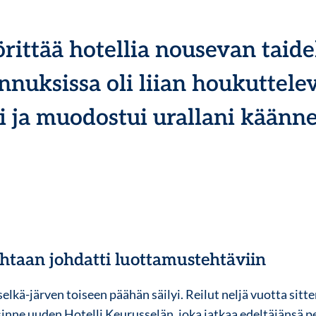
örittää hotellia nousevan tai
nnuksissa oli liian houkuttele
i ja muodostui urallani käänn
htaan johdatti luottamustehtäviin
lkä-järven toiseen päähän säilyi. Reilut neljä vuotta sitt
sinne uuden Hotelli Keurusselän, joka jatkaa edeltäjänsä p