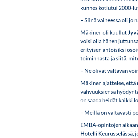
kunnes kotiutui 2000-lu
– Siinä vaiheessa oli jo
Mäkinen oli kuullut
Jyv
voisi olla hänen juttun
erityisen antoisiksi oso
toiminnasta ja siitä, mi
– Ne olivat valtavan vo
Mäkinen ajattelee, että 
vahvuuksiensa hyödyntämi
on saada heidät kaikki 
– Meillä on valtavasti p
EMBA-opintojen aikaan a
Hotelli Keurusselässä, j