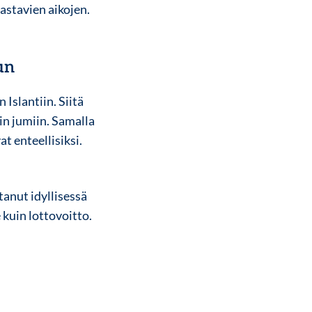
aastavien aikojen.
un
Islantiin. Siitä
in jumiin. Samalla
t enteellisiksi.
tanut idyllisessä
 kuin lottovoitto.