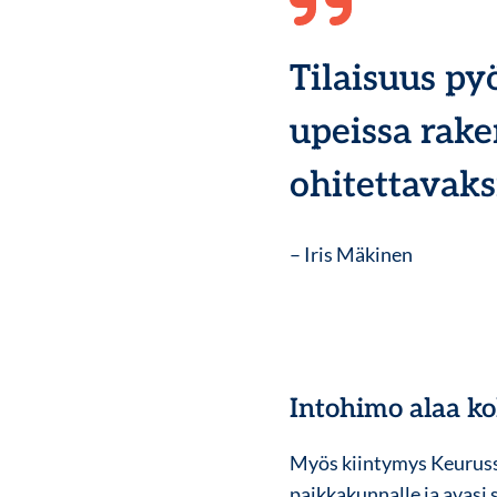
Tilaisuus py
upeissa rake
ohitettavaks
– Iris Mäkinen
Intohimo alaa ko
Myös kiintymys Keurusse
paikkakunnalle ja avasi 