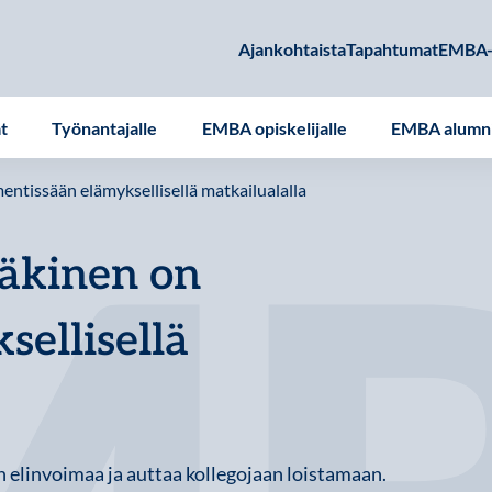
Ajankohtaista
Tapahtumat
EMBA-
at
Työnantajalle
EMBA opiskelijalle
EMBA alumni
entissään elämyksellisellä matkailualalla
Mäkinen on
sellisellä
elinvoimaa ja auttaa kollegojaan loistamaan.