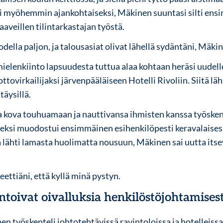
 myöhemmin ajankohtaiseksi, Mäkinen suuntasi silti ensi
aveillen tilintarkastajan työstä.
della paljon, ja talousasiat olivat lähellä sydäntäni, Mäki
ielenkiinto lapsuudesta tuttua alaa kohtaan heräsi uudelle
ttovirkailijaksi järvenpääläiseen Hotelli Rivoliin. Siitä lä
täysillä.
a kova touhuamaan ja nauttivansa ihmisten kanssa työskent
ksi muodostui ensimmäinen esihenkilöpesti keravalaisess
a lähti lamasta huolimatta nousuun, Mäkinen sai uutta its
eettiäni, että kyllä minä pystyn.
oivat oivalluksia henkilöstöjohtamises
n työskenteli johtotehtävissä ravintoloissa ja hotelleissa