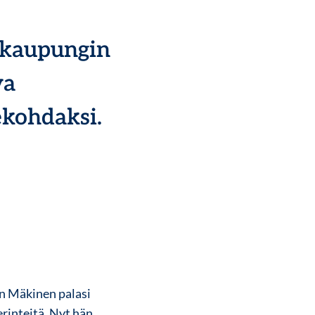
dekaupungin
va
ekohdaksi.
en Mäkinen palasi
erinteitä. Nyt hän