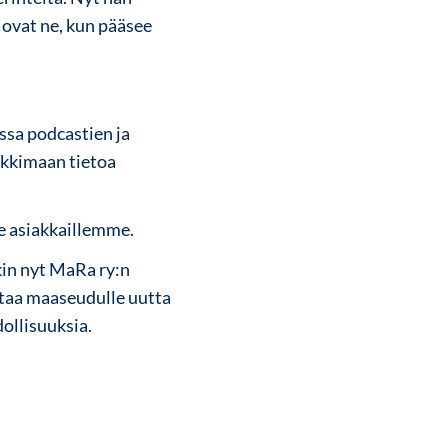
 ovat ne, kun pääsee
ssa podcastien ja
nkkimaan tietoa
le asiakkaillemme.
akin nyt MaRa ry:n
ltaa maaseudulle uutta
ollisuuksia.