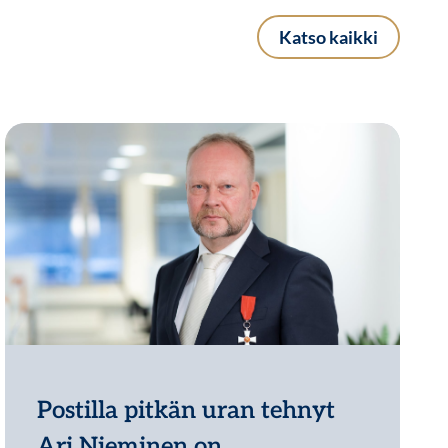
Katso kaikki
Postilla pitkän uran tehnyt
Ari Nieminen on