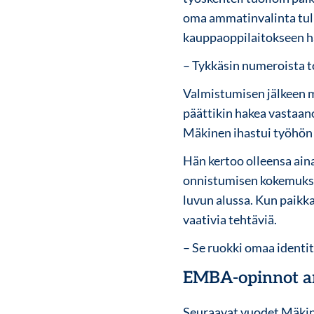
oma ammatinvalinta tuli
kauppaoppilaitokseen ha
– Tykkäsin numeroista to
Valmistumisen jälkeen m
päättikin hakea vastaano
Mäkinen ihastui työhön 
Hän kertoo olleensa ain
onnistumisen kokemukse
luvun alussa. Kun paikk
vaativia tehtäviä.
– Se ruokki omaa identit
EMBA-opinnot ant
Seuraavat vuodet Mäkine