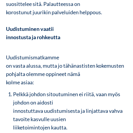
suosittelee sitä. Palautteessa on
korostunut juurikin palveluiden helppous.
Uudistuminen vaatii
innostusta ja rohkeutta
Uudistumismatkamme
on vasta alussa, mutta jo tähänastisten kokemusten
pohjalta olemme oppineet nämä
kolme asiaa:
Pelkkä johdon sitoutuminen ei riitä, vaan myös
johdon on aidosti
innostuttava uudistumisesta ja linjattava vahva
tavoite kasvulle uusien
liiketoimintojen kautta.