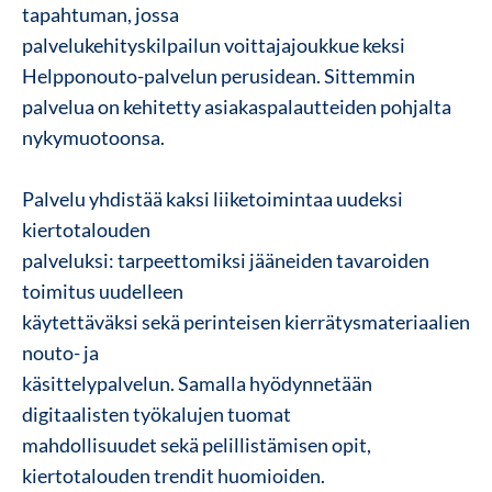
tapahtuman, jossa
palvelukehityskilpailun voittajajoukkue keksi
Helpponouto-palvelun perusidean. Sittemmin
palvelua on kehitetty asiakaspalautteiden pohjalta
nykymuotoonsa.
Palvelu yhdistää kaksi liiketoimintaa uudeksi
kiertotalouden
palveluksi: tarpeettomiksi jääneiden tavaroiden
toimitus uudelleen
käytettäväksi sekä perinteisen kierrätysmateriaalien
nouto- ja
käsittelypalvelun. Samalla hyödynnetään
digitaalisten työkalujen tuomat
mahdollisuudet sekä pelillistämisen opit,
kiertotalouden trendit huomioiden.