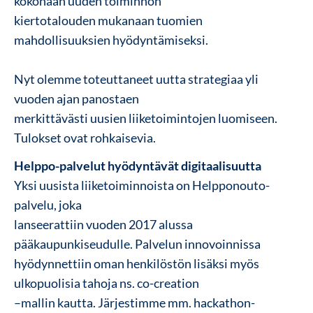
kokonaan uuden toiminnon
kiertotalouden mukanaan tuomien
mahdollisuuksien hyödyntämiseksi.
Nyt olemme toteuttaneet uutta strategiaa yli
vuoden ajan panostaen
merkittävästi uusien liiketoimintojen luomiseen.
Tulokset ovat rohkaisevia.
Helppo-palvelut hyödyntävät digitaalisuutta
Yksi uusista liiketoiminnoista on Helpponouto-
palvelu, joka
lanseerattiin vuoden 2017 alussa
pääkaupunkiseudulle. Palvelun innovoinnissa
hyödynnettiin oman henkilöstön lisäksi myös
ulkopuolisia tahoja ns. co-creation
–mallin kautta. Järjestimme mm. hackathon-