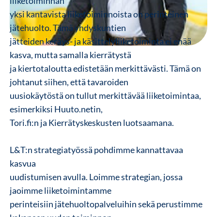
liiketoiminnan
yksi kantavista liiketoiminnoista on perinteinen
jätehuolto. Tämä yhdyskuntien
jätteiden keräys- ja käsittelyliiketoiminta ei enää
kasva, mutta samalla kierrätystä
ja kiertotaloutta edistetään merkittävästi. Tämä on
johtanut siihen, että tavaroiden
uusiokäytöstä on tullut merkittävää liiketoimintaa,
esimerkiksi Huuto.netin,
Tori.fi:n ja Kierrätyskeskusten luotsaamana.
L&T:n strategiatyössä pohdimme kannattavaa
kasvua
uudistumisen avulla. Loimme strategian, jossa
jaoimme liiketoimintamme
perinteisiin jätehuoltopalveluihin sekä perustimme