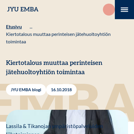
Hyppää
JYU EMBA
sisältöön
Me
Etusivu
...
Kiertotalous muuttaa perinteisen jätehuoltoyhtiön
toimintaa
Kiertotalous muuttaa perinteisen
jätehuoltoyhtiön toimintaa
JYU EMBA blogi
16.10.2018
Lassila & Tikanojan ympäristöpalveluiden