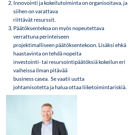
Innovointi ja kokeilutoiminta on organisoitava, ja
siihen on varattava
riittävät resurssit.
Päätöksentekoa on myös nopeutettava
verrattuna perinteiseen
projektimalliseen päätöksentekoon. Lisäksi ehkä
haastavinta on tehdä nopeita
investointi- tai resursointipäätöksiä kokeilun eri
vaiheissa ilman pitävää
business casea. Se vaatii uutta
johtamisotetta ja halua ottaa liiketoimintariskiä.