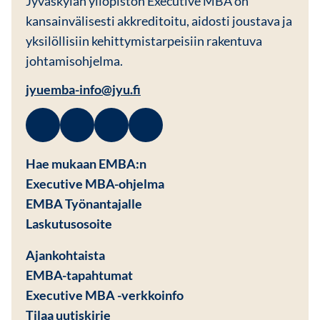
Jyväskylän yliopiston Executive MBA on
kansainvälisesti akkreditoitu, aidosti joustava ja
yksilöllisiin kehittymistarpeisiin rakentuva
johtamisohjelma.
jyuemba-info@jyu.fi
Facebook
Avautuu uuteen ikkunaan
Linkedin
Avautuu uuteen ikkunaan
Instagram
Avautuu uuteen ikkunaan
Youtube
Avautuu uuteen ikkunaan
Hae mukaan EMBA:n
Executive MBA-ohjelma
EMBA Työnantajalle
Avautuu uuteen ikkunaan
Laskutusosoite
Ajankohtaista
EMBA-tapahtumat
Executive MBA -verkkoinfo
Tilaa uutiskirje