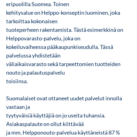
eripuolilla Suomea. Toinen
kehitysalue on Helppo-konseptin luominen, joka
tarkoittaa kokonaisen
tuoteperheen rakentamista. Tästä esimerkkinä on
Helppovarasto-palvelu, joka on
kokeiluvaiheessa pääkaupunkiseudulla. Tässä
palvelussa yhdistetään
väliaikaisvarasto sekä tarpeettomien tuotteiden
nouto ja palautuspalvelu
toisiinsa.
Suomalaiset ovat ottaneet uudet palvelut innolla
vastaan ja
tyytyväisiä käyttäjiä on jo useita tuhansia.
Asiakaspalaute on ollut kiittävää
ja mm. Helpponouto-palvelua käyttäneistä 87 %