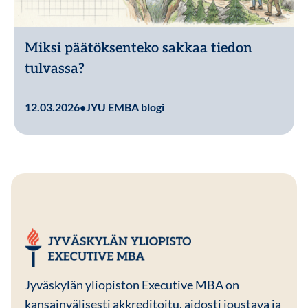
Miksi päätöksenteko sakkaa tiedon
tulvassa?
Lue lisää
12.03.2026
•
JYU EMBA blogi
JYU EMBA
Jyväskylän yliopiston Executive MBA on
kansainvälisesti akkreditoitu, aidosti joustava ja