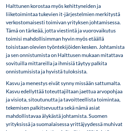
Halttunen korostaa myös kehittyneiden ja
liiketoimintaa tukevien it-järjestelmien merkitystä
verkostomaisesti toimivan yrityksen johtamisessa.
Tämä on tärkeää, jotta viestintä ja vuorovaikutus
toimisi mahdollisimman hyvin myös etäällä
toisistaan olevien työntekijöiden kesken. Johtamista
ja sen onnistumista on Halttusen mukaan mitattava
sovituilla mittareilla ja ihmisiä täytyy palkita
onnistumisista ja hyvistä tuloksista.
Kasvu ja menestys eivät synny missään sattumalta.
Kasvu edellyttää toteuttajiltaan jaettua arvopohjaa
ja visiota, sitoutunutta ja tavoitteellista toimintaa,
tekemisen palkitsevuutta sekä nämä asiat
mahdollistavaa älykästä johtamista. Suomen
yrityksissä ja suomalaisessa yrittäjyydessä muhivat