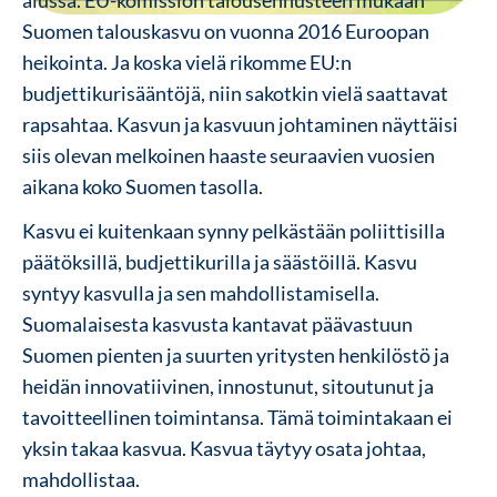
alussa. EU-komission talousennusteen mukaan
Suomen talouskasvu on vuonna 2016 Euroopan
heikointa. Ja koska vielä rikomme EU:n
budjettikurisääntöjä, niin sakotkin vielä saattavat
rapsahtaa. Kasvun ja kasvuun johtaminen näyttäisi
siis olevan melkoinen haaste seuraavien vuosien
aikana koko Suomen tasolla.
Kasvu ei kuitenkaan synny pelkästään poliittisilla
päätöksillä, budjettikurilla ja säästöillä. Kasvu
syntyy kasvulla ja sen mahdollistamisella.
Suomalaisesta kasvusta kantavat päävastuun
Suomen pienten ja suurten yritysten henkilöstö ja
heidän innovatiivinen, innostunut, sitoutunut ja
tavoitteellinen toimintansa. Tämä toimintakaan ei
yksin takaa kasvua. Kasvua täytyy osata johtaa,
mahdollistaa.