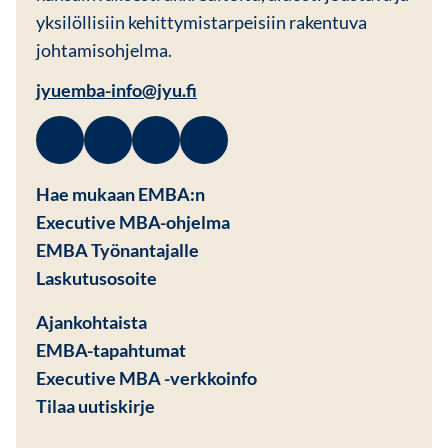
yksilöllisiin kehittymistarpeisiin rakentuva
johtamisohjelma.
jyuemba-info@jyu.fi
Facebook
Avautuu uuteen ikkunaan
Linkedin
Avautuu uuteen ikkunaan
Instagram
Avautuu uuteen ikkunaan
Youtube
Avautuu uuteen ikkunaan
Hae mukaan EMBA:n
Executive MBA-ohjelma
EMBA Työnantajalle
Avautuu uuteen ikkunaan
Laskutusosoite
Ajankohtaista
EMBA-tapahtumat
Executive MBA -verkkoinfo
Tilaa uutiskirje