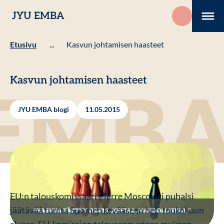
Hyppää
JYU EMBA
sisältöön
Me
Etusivu
...
Kasvun johtamisen haasteet
Kasvun johtamisen haasteet
JYU EMBA blogi
11.05.2015
EU:n talouskomissaari Pierre Moscovici puhalsi
jäätävää tuulta Suomen kevääseen heti toukokuun