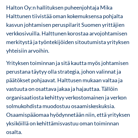
Halton Oy:n hallituksen puheenjohtaja Mika
Halttunen tiivistää oman kokemuksensa pohjalta
kasvun johtamisen peruspilarit Suomen yrittäjien
verkkosivuilla. Halttunen korostaa arvojohtamisen
merkitystä ja työntekijöiden sitoutumista yrityksen
yhteisiin arvoihin.
Yrityksen toiminnan ja sitä kautta myös johtamisen
perustana täytyy olla strategia, johon valinnat ja
päätökset pohjaavat. Halttusen mukaan valtaa ja
vastuuta on osattava jakaa ja hajauttaa. Tällöin
organisaatiosta kehittyy verkostomainen ja verkon
solmukohdista muodostuu osaamiskeskuksia.
Osaamispääomaa hyödynnetään niin, että yrityksen
yksiköillä on kehittämisvastuu oman toiminnan
osalta.