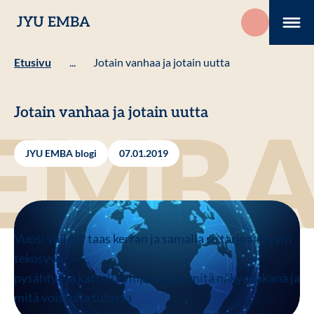
Hyppää
JYU EMBA
sisältöön
Me
Etusivu
...
Jotain vanhaa ja jotain uutta
Jotain vanhaa ja jotain uutta
JYU EMBA blogi
07.01.2019
Vuosi vaihtui taas kerran ja samalla se tarjoaa hyvin
tekosyyn
pysähtyä ja katsella ympäriinsä: mitä näkyy takana ja
mitä voisi olla tulossa