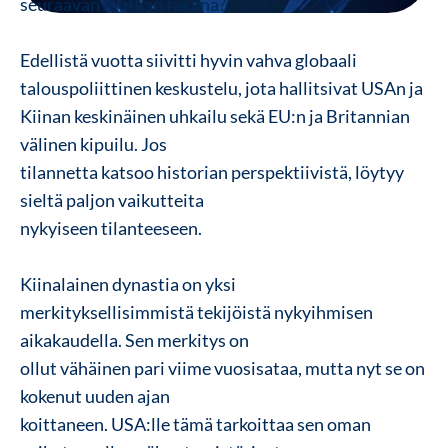
seuraavan mutkan takana?
Edellistä vuotta siivitti hyvin vahva globaali
talouspoliittinen keskustelu, jota hallitsivat
USAn
ja
Kiinan keskinäinen uhkailu sekä EU:n ja Britannian
välinen kipuilu. Jos
tilannetta katsoo historian perspektiivistä, löytyy
sieltä paljon vaikutteita
nykyiseen tilanteeseen.
Kiinalainen dynastia on yksi
merkityksellisimmistä tekijöistä nykyihmisen
aikakaudella. Sen merkitys on
ollut vähäinen pari viime vuosisataa, mutta nyt se on
kokenut uuden ajan
koittaneen. USA:lle tämä tarkoittaa sen oman