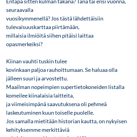
Entäpä sitten kulman takana? Tänä tai ensi vuonna,
seuraavalla
vuosikymmenellä? Jos tästä lähdettäisiin
tulevaisuuskarttaa piirtämään,
millaisia ilmiöitä siihen pitäisi laittaa
opasmerkeiksi?
Kiinan vauhti tuskin tulee
kovinkaan paljoa rauhoittumaan. Se haluaa olla
jälleen suuri ja arvostettu.
Maailman nopeimpien supertietokoneiden listalla
komeilee kiinalaisia laitteita,
ja viimeisimpänä saavutuksena oli pehmeä
laskeutuminen kuun toiselle puolelle.
Jos samalla mietitään historian kautta, on nykyisen
kehityksemme merkittäviä