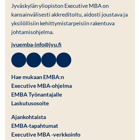
JYU EMBA
Jyväskylän yliopiston Executive MBA on
kansainvälisesti akkreditoitu, aidosti joustava ja
yksilöllisiin kehittymistarpeisiin rakentuva
johtamisohjelma.
jyuemba-info@jyu.fi
Facebook
Avautuu uuteen ikkunaan
Linkedin
Avautuu uuteen ikkunaan
Instagram
Avautuu uuteen ikkunaan
Youtube
Avautuu uuteen ikkunaan
Hae mukaan EMBA:n
Executive MBA-ohjelma
EMBA Työnantajalle
Avautuu uuteen ikkunaan
Laskutusosoite
Ajankohtaista
EMBA-tapahtumat
Executive MBA -verkkoinfo