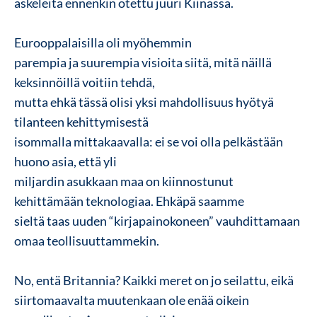
askeleita ennenkin otettu juuri Kiinassa.
Eurooppalaisilla oli myöhemmin
parempia ja suurempia visioita siitä, mitä näillä
keksinnöillä voitiin tehdä,
mutta ehkä tässä olisi yksi mahdollisuus hyötyä
tilanteen kehittymisestä
isommalla mittakaavalla: ei se voi olla pelkästään
huono asia, että yli
miljardin asukkaan maa on kiinnostunut
kehittämään teknologiaa. Ehkäpä saamme
sieltä taas uuden “kirjapainokoneen” vauhdittamaan
omaa teollisuuttammekin.
No, entä Britannia? Kaikki meret on jo seilattu, eikä
siirtomaavalta muutenkaan ole enää oikein