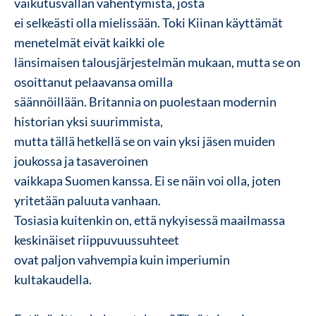
vaikutusvallan vähentymistä, josta
ei selkeästi olla mielissään. Toki Kiinan käyttämät
menetelmät eivät kaikki ole
länsimaisen talousjärjestelmän mukaan, mutta se on
osoittanut pelaavansa omilla
säännöillään. Britannia on puolestaan modernin
historian yksi suurimmista,
mutta tällä hetkellä se on vain yksi jäsen muiden
joukossa ja tasaveroinen
vaikkapa Suomen kanssa. Ei se näin voi olla, joten
yritetään paluuta vanhaan.
Tosiasia kuitenkin on, että nykyisessä maailmassa
keskinäiset riippuvuussuhteet
ovat paljon vahvempia kuin imperiumin
kultakaudella.