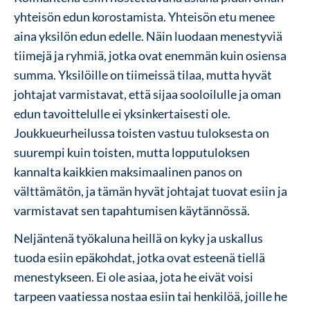
yhteisön edun korostamista. Yhteisön etu menee
aina yksilön edun edelle. Näin luodaan menestyviä
tiimejä ja ryhmiä, jotka ovat enemmän kuin osiensa
summa. Yksilöille on tiimeissä tilaa, mutta hyvät
johtajat varmistavat, että sijaa sooloilulle ja oman
edun tavoittelulle ei yksinkertaisesti ole.
Joukkueurheilussa toisten vastuu tuloksesta on
suurempi kuin toisten, mutta lopputuloksen
kannalta kaikkien maksimaalinen panos on
välttämätön, ja tämän hyvät johtajat tuovat esiin ja
varmistavat sen tapahtumisen käytännössä.
Neljäntenä työkaluna heillä on kyky ja uskallus
tuoda esiin epäkohdat, jotka ovat esteenä tiellä
menestykseen. Ei ole asiaa, jota he eivät voisi
tarpeen vaatiessa nostaa esiin tai henkilöä, joille he