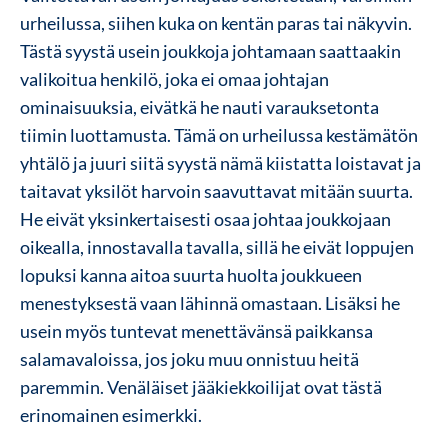
urheilussa, siihen kuka on kentän paras tai näkyvin.
Tästä syystä usein joukkoja johtamaan saattaakin
valikoitua henkilö, joka ei omaa johtajan
ominaisuuksia, eivätkä he nauti varauksetonta
tiimin luottamusta. Tämä on urheilussa kestämätön
yhtälö ja juuri siitä syystä nämä kiistatta loistavat ja
taitavat yksilöt harvoin saavuttavat mitään suurta.
He eivät yksinkertaisesti osaa johtaa joukkojaan
oikealla, innostavalla tavalla, sillä he eivät loppujen
lopuksi kanna aitoa suurta huolta joukkueen
menestyksestä vaan lähinnä omastaan. Lisäksi he
usein myös tuntevat menettävänsä paikkansa
salamavaloissa, jos joku muu onnistuu heitä
paremmin. Venäläiset jääkiekkoilijat ovat tästä
erinomainen esimerkki.