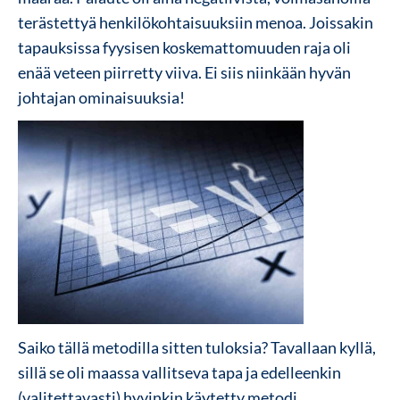
terästettyä henkilökohtaisuuksiin menoa. Joissakin
tapauksissa fyysisen koskemattomuuden raja oli
enää veteen piirretty viiva. Ei siis niinkään hyvän
johtajan ominaisuuksia!
Saiko tällä metodilla sitten tuloksia? Tavallaan kyllä,
sillä se oli maassa vallitseva tapa ja edelleenkin
(valitettavasti) hyvinkin käytetty metodi