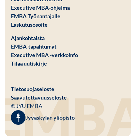
Executive MBA-ohjelma
EMBA Työnantajalle
Avautuu uuteen ikkunaan
Laskutusosoite
Ajankohtaista
EMBA-tapahtumat
Executive MBA -verkkoinfo
Tilaa uutiskirje
Avautuu uuteen ikkunaan
Tietosuojaseloste
Saavutettavuusseloste
© JYU EMBA
Jyväskylän yliopisto
Avautuu uuteen ikkunaan