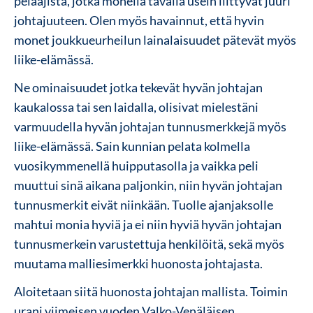
pelaajista, jotka monella tavalla usein liittyvät juuri
johtajuuteen. Olen myös havainnut, että hyvin
monet joukkueurheilun lainalaisuudet pätevät myös
liike-elämässä.
Ne ominaisuudet jotka tekevät hyvän johtajan
kaukalossa tai sen laidalla, olisivat mielestäni
varmuudella hyvän johtajan tunnusmerkkejä myös
liike-elämässä. Sain kunnian pelata kolmella
vuosikymmenellä huipputasolla ja vaikka peli
muuttui sinä aikana paljonkin, niin hyvän johtajan
tunnusmerkit eivät niinkään. Tuolle ajanjaksolle
mahtui monia hyviä ja ei niin hyviä hyvän johtajan
tunnusmerkein varustettuja henkilöitä, sekä myös
muutama malliesimerkki huonosta johtajasta.
Aloitetaan siitä huonosta johtajan mallista. Toimin
urani viimeisen vuoden Valko-Venäläisen