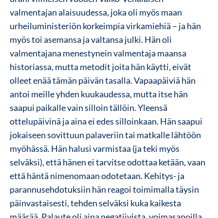
valmentajan alaisuudessa, joka oli myös maan
urheiluministeriön korkeimpia virkamiehiä – ja hän
myös toi asemansa ja valtansa julki. Hän oli
valmentajana menestynein valmentaja maansa
historiassa, mutta metodit joita hän käytti, eivät
olleet enää tämän päivän tasalla. Vapaapäiviä hän
antoi meille yhden kuukaudessa, mutta itse hän
saapui paikalle vain silloin tällöin. Yleensä
ottelupäivinä ja aina ei edes silloinkaan. Hän saapui
jokaiseen sovittuun palaveriin tai matkalle lähtöön
myöhässä. Hän halusi varmistaa (ja teki myös
selväksi), että hänen ei tarvitse odottaa ketään, vaan
että häntä nimenomaan odotetaan. Kehitys- ja
parannusehdotuksiin hän reagoi toimimalla täysin
päinvastaisesti, tehden selväksi kuka kaikesta
määrää. Palaute oli aina negatiivista, voimasanoilla