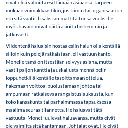
eivät olisi valmiita esittämään asiaansa, tarpeen
mukaan voimakkaastikin, jos tiimin tai organisaation
etu sitä vaatii. Lisäksi ammattitaitonsa vuoksi he
myös havainnoivat näitä asioita herkemmin ja
jatkuvasti.
Viidentenä haluaisin nostaa esiin halun olla kentällä
silloin kuin pelejä ratkaistaan, eli vastuun kanto.
Monelle tämä on itsestään selvyys asiana, mutta
vaatii paljon kanttia ja uskallusta mennä pelin
loppuhetkillä kentälle tasoittamaan ottelua,
hakemaan voittoa, puolustamaan johtoa tai
ampumaan ratkaisevaa rangaistuslaukausta, kun
koko kansakunta tai parhaimmassa tapauksessa
maailma seuraa tilannetta. He haluavat tätä
vastuuta. Monet luulevat haluavansa, mutta eivät
ole valmiita sitä kantamaan. Johtajat ovat. He eivät