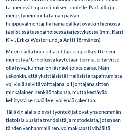
tai menevät jopa miinuksen puolelle. Parhailla ja
menestyneimmillä tämän päivän
huippuvalmentajilla nämä palikat ovatkin hienossa
ja siistissä tasapainoisessa järjestyksessä (mm. Karri
Kivi, Erkka Westerlund ja Antti Törmänen).
Miten näillä huonoilla johtajuusopeilla sitten voi
menestyä? Urheilussa käytetään termiä, ei tarvitse
olla hyvä, kunhan on läsnäolijoista paras. Näin
uskonkin, että yksittäisistä irrallisista tapahtumista
voi vielä selvitä voittajana, oli johtajana sitten
minkälainen henkilö tahansa, mutta kestävää
kehitystä sen päälle ei voi enää rakentaa.
Tälläkin alalla olevat työntekijät ovat yhä enemmän
tietoisia uusista trendeistä ja metodeista, joten sen
tähden vanhanmallinen, voimakkaasti ylhäältä