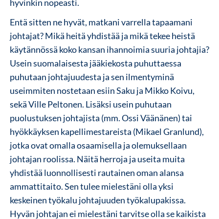
hyvinkin nopeasti.
Entä sitten ne hyvät, matkani varrella tapaamani
johtajat? Mikä heitä yhdistää ja mikä tekee heistä
käytännössä koko kansan ihannoimia suuria johtajia?
Usein suomalaisesta jääkiekosta puhuttaessa
puhutaan johtajuudesta ja sen ilmentyminä
useimmiten nostetaan esiin Saku ja Mikko Koivu,
sekä Ville Peltonen. Lisäksi usein puhutaan
puolustuksen johtajista (mm. Ossi Väänänen) tai
hyökkäyksen kapellimestareista (Mikael Granlund),
jotka ovat omalla osaamisella ja olemuksellaan
johtajan roolissa. Näitä herroja ja useita muita
yhdistää luonnollisesti rautainen oman alansa
ammattitaito. Sen tulee mielestäni olla yksi
keskeinen työkalu johtajuuden työkalupakissa.
Hyvän johtajan ei mielestäni tarvitse olla se kaikista