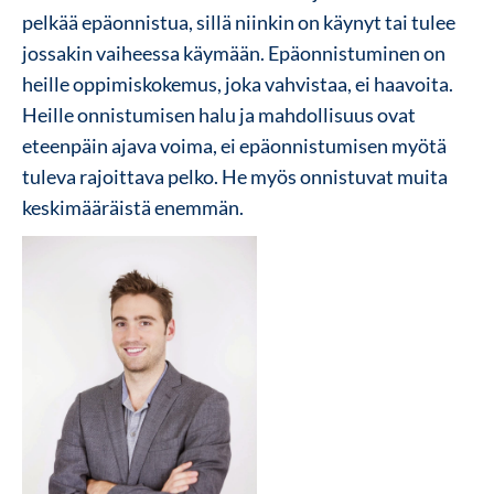
pelkää epäonnistua, sillä niinkin on käynyt tai tulee
jossakin vaiheessa käymään. Epäonnistuminen on
heille oppimiskokemus, joka vahvistaa, ei haavoita.
Heille onnistumisen halu ja mahdollisuus ovat
eteenpäin ajava voima, ei epäonnistumisen myötä
tuleva rajoittava pelko. He myös onnistuvat muita
keskimääräistä enemmän.