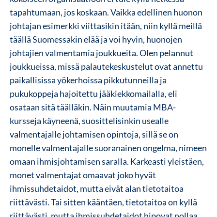
tapahtumaan, jos koskaan. Vaikka edellinen huonon
johtajan esimerkki viittasikin itään, niin kyllä meillä
täällä Suomessakin elää ja voi hyvin, huonojen
johtajien valmentamia joukkueita. Olen pelannut
joukkueissa, missä palautekeskustelut ovat annettu
paikallisissa yökerhoissa pikkutunneilla ja
pukukoppeja hajoitettu jääkiekkomailalla, eli
osataan sitä täälläkin. Näin muutamia MBA-
kursseja käyneenä, suosittelisinkin usealle
valmentajalle johtamisen opintoja, sillä se on
monelle valmentajalle suoranainen ongelma, nimeen
omaan ihmisjohtamisen saralla. Karkeasti yleistäen,
monet valmentajat omaavat joko hyvät
ihmissuhdetaidot, mutta eivät alan tietotaitoa
riittävästi. Tai sitten kääntäen, tietotaitoa on kyllä
riittävästi, mutta ihmissuhdetaidot hipovat nollaa