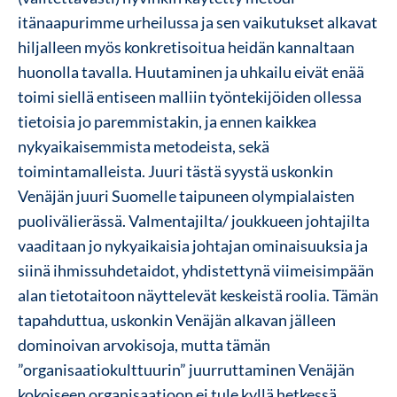
itänaapurimme urheilussa ja sen vaikutukset alkavat
hiljalleen myös konkretisoitua heidän kannaltaan
huonolla tavalla. Huutaminen ja uhkailu eivät enää
toimi siellä entiseen malliin työntekijöiden ollessa
tietoisia jo paremmistakin, ja ennen kaikkea
nykyaikaisemmista metodeista, sekä
toimintamalleista. Juuri tästä syystä uskonkin
Venäjän juuri Suomelle taipuneen olympialaisten
puolivälierässä. Valmentajilta/ joukkueen johtajilta
vaaditaan jo nykyaikaisia johtajan ominaisuuksia ja
siinä ihmissuhdetaidot, yhdistettynä viimeisimpään
alan tietotaitoon näyttelevät keskeistä roolia. Tämän
tapahduttua, uskonkin Venäjän alkavan jälleen
dominoivan arvokisoja, mutta tämän
”organisaatiokulttuurin” juurruttaminen Venäjän
kokoiseen organisaatioon ei tule kyllä hetkessä