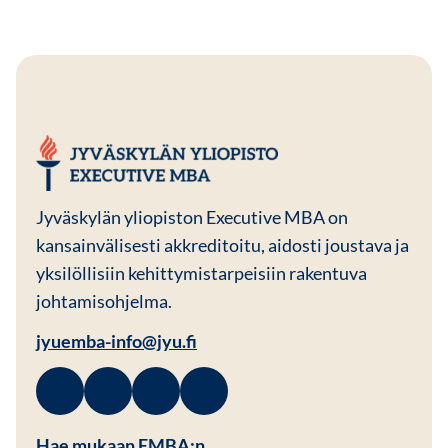
JYU EMBA
Jyväskylän yliopiston Executive MBA on
kansainvälisesti akkreditoitu, aidosti joustava ja
yksilöllisiin kehittymistarpeisiin rakentuva
johtamisohjelma.
jyuemba-info@jyu.fi
Facebook
Avautuu uuteen ikkunaan
Linkedin
Avautuu uuteen ikkunaan
Instagram
Avautuu uuteen ikkunaan
Youtube
Avautuu uuteen ikkunaan
Hae mukaan EMBA:n