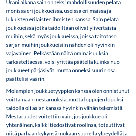
Urani aikana sain onneksi mahdollisuuden pelata
monissa eri joukkueissa, useissa eri maissa ja
lukuisten erilaisten ihmisten kanssa. Sain pelata
joukkueissa jotka taidoiltaan olivat ylivertaisia
muihin, sekä myös joukkueissa, joissa taitotaso
sarjan muihin joukkueisiin nähden oli hyvinkin
vajavainen. Pelkästään näitä ominaisuuksia
tarkasteltaessa, voisi yrittää päätellä kuinka nuo
joukkueet pärjäsivät, mutta onneksi suurin osa
päättelisi väärin.
Molempien joukkuetyyppien kanssa olen onnistunut
voittamaan mestaruuksia, mutta loppujen lopuksi
taidolla oli asian kanssa hyvinkin vähän tekemistä.
Mestaruudet voitettiin vain, jos joukkue oli
yhtenäinen, kaikki tiedostivat roolinsa, toteuttivat
niitä parhaan kykynsä mukaan suurella ylpeydellä ja