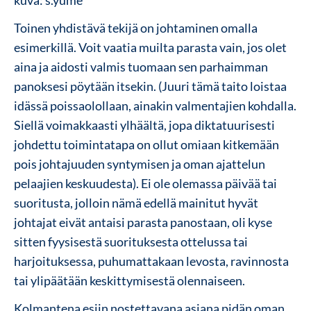
Toinen yhdistävä tekijä on johtaminen omalla
esimerkillä. Voit vaatia muilta parasta vain, jos olet
aina ja aidosti valmis tuomaan sen parhaimman
panoksesi pöytään itsekin. (Juuri tämä taito loistaa
idässä poissaolollaan, ainakin valmentajien kohdalla.
Siellä voimakkaasti ylhäältä, jopa diktatuurisesti
johdettu toimintatapa on ollut omiaan kitkemään
pois johtajuuden syntymisen ja oman ajattelun
pelaajien keskuudesta). Ei ole olemassa päivää tai
suoritusta, jolloin nämä edellä mainitut hyvät
johtajat eivät antaisi parasta panostaan, oli kyse
sitten fyysisestä suorituksesta ottelussa tai
harjoituksessa, puhumattakaan levosta, ravinnosta
tai ylipäätään keskittymisestä olennaiseen.
Kolmantena esiin nostettavana asiana pidän oman