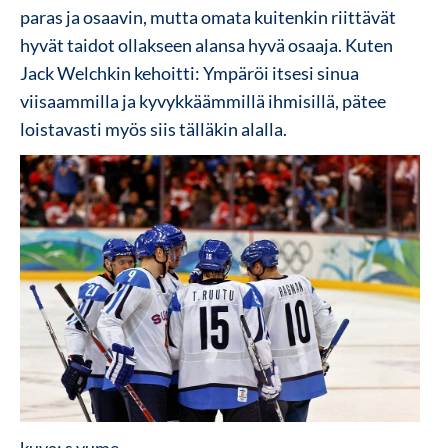
paras ja osaavin, mutta omata kuitenkin riittävät
hyvät taidot ollakseen alansa hyvä osaaja. Kuten
Jack Welchkin kehoitti: Ympäröi itsesi sinua
viisaammilla ja kyvykkäämmillä ihmisillä, pätee
loistavasti myös siis tälläkin alalla.
kuva: s.yume