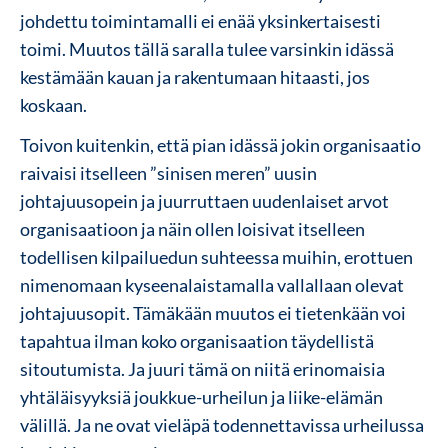
johdettu toimintamalli ei enää yksinkertaisesti
toimi. Muutos tällä saralla tulee varsinkin idässä
kestämään kauan ja rakentumaan hitaasti, jos
koskaan.
Toivon kuitenkin, että pian idässä jokin organisaatio
raivaisi itselleen ”sinisen meren” uusin
johtajuusopein ja juurruttaen uudenlaiset arvot
organisaatioon ja näin ollen loisivat itselleen
todellisen kilpailuedun suhteessa muihin, erottuen
nimenomaan kyseenalaistamalla vallallaan olevat
johtajuusopit. Tämäkään muutos ei tietenkään voi
tapahtua ilman koko organisaation täydellistä
sitoutumista. Ja juuri tämä on niitä erinomaisia
yhtäläisyyksiä joukkue-urheilun ja liike-elämän
välillä. Ja ne ovat vieläpä todennettavissa urheilussa