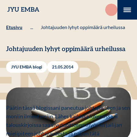
Hyppää
JYU EMBA
sisältöön
Me
Etusivu
...
Johtajuuden lyhyt oppimäärä urheilussa
Johtajuuden lyhyt oppimäärä urheilussa
JYU EMBA blogi
21.05.2014
Päätin tässä blogissani paneutua johtajuuteen ja sen
moniin ilmentymiin. Lähes kaikissa lukemissani
talouskirjoissa saa sivutuotteena myös kirjailijan
mielipiteen johtajuudesta ja paljon tätä