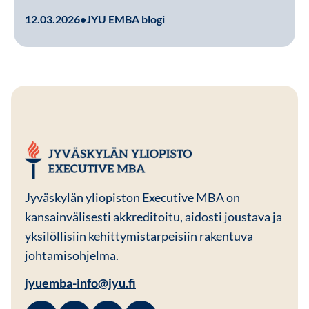
Lue lisää
12.03.2026
•
JYU EMBA blogi
JYU EMBA
Jyväskylän yliopiston Executive MBA on
kansainvälisesti akkreditoitu, aidosti joustava ja
yksilöllisiin kehittymistarpeisiin rakentuva
johtamisohjelma.
jyuemba-info@jyu.fi