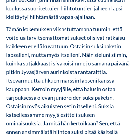
koulussa suoritettujen hiihtotuntien jälkeen lapsi
kieltäytyi hiihtämästä vapaa-ajallaan.
Tämän kokemuksen viisastuttamana tuumin, että
voitelua tarvitsemattomat sukset olisivat ratkaisu
kaikkeen edellä kuvattuun. Ostaisin suksipaketin
lapselleni, mutta myös itselleni. Näin sieluni silmin,
kuinka sutjakkaasti sivakoisimme jo samana päivänä
pitkin Jyväsjärven aurinkoista rantaraittia.
Itsevarmuutta uhkuen marssin lapseni kanssa
kauppaan. Kerroin myyjälle, että halusin ostaa
tarjouksessa olevan junioreiden suksipaketin.
Ostaisin myös aikuisten setin itselleni. Suksia
katsellessamme myyjä esitteli suksen
ominaisuuksia. Ja mitä hän kertoikaan? Sen, että
ennen ensimmäistä hiihtoa suksi pitää käsitellä