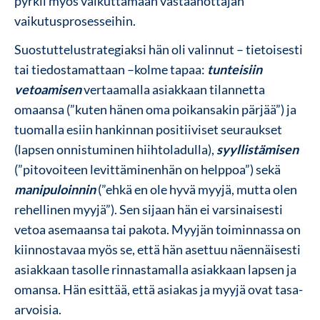
pyrkii myös vaikuttamaan vastaanottajan
vaikutusprosesseihin.
Suostuttelustrategiaksi hän oli valinnut – tietoisesti
tai tiedostamattaan –kolme tapaa:
tunteisiin
vetoamisen
vertaamalla asiakkaan tilannetta
omaansa (”kuten hänen oma poikansakin pärjää”) ja
tuomalla esiin hankinnan positiiviset seuraukset
(lapsen onnistuminen hiihtoladulla),
syyllistämisen
(”pitovoiteen levittäminenhän on helppoa”) sekä
manipuloinnin
(”ehkä en ole hyvä myyjä, mutta olen
rehellinen myyjä”). Sen sijaan hän ei varsinaisesti
vetoa asemaansa tai pakota. Myyjän toiminnassa on
kiinnostavaa myös se, että hän asettuu näennäisesti
asiakkaan tasolle rinnastamalla asiakkaan lapsen ja
omansa. Hän esittää, että asiakas ja myyjä ovat tasa-
arvoisia.