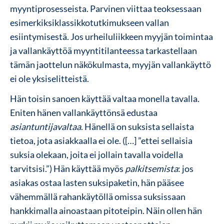
myyntiprosesseista. Parvinen viittaa teoksessaan
esimerkiksiklassikkotutkimukseen vallan
esiintymisestä. Jos urheiluliikkeen myyjän toimintaa
ja vallankäyttöä myyntitilanteessa tarkastellaan
tämän jaottelun näkökulmasta, myyjän vallankäyttö
ei ole yksiselitteistä.
Hän toisin sanoen käyttää valtaa monella tavalla.
Eniten hänen vallankäyttönsä edustaa
asiantuntijavaltaa
. Hänellä on suksista sellaista
tietoa, jota asiakkaalla ei ole. ([…] ”ettei sellaisia
suksia olekaan, joita ei jollain tavalla voidella
tarvitsisi.”) Hän käyttää myös
palkitsemista
: jos
asiakas ostaa lasten suksipaketin, hän pääsee
vähemmällä rahankäytöllä omissa suksissaan
hankkimalla ainoastaan pitoteipin. Näin ollen hän