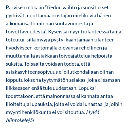
Parvisen mukaan ”tiedon vaihto ja suositukset
pyrkivät muuttamaan ostajan mielikuvia hänen
aikomansa toiminnan suotavuudesta ja
toivottavuudesta”. Kyseissä myyntitilanteessa tämä
toteutui, sillä myyjä pystyi kääntämään tilanteen
hyödykseen kertomalla olevansa rehellinen ja
muuttamalla asiakkaan toiveajattelua helpoista
suksita. Toisaalta voidaan todeta, että
asiakasyhteensopivuus ei ollutkohdallaan olihan
lopputuloksena tyytymätön asiakas, joka ei samaan
liikkeeseen enää tule uudestaan. Lopuksi
todettakoon, että mainonnassa ei kannata antaa
liioiteltuja lupauksia, joita ei voida lunastaa, ja joihin
myyntihenkilökunta ei voi sitoutua.
Hyviä
hiihtokelejä!