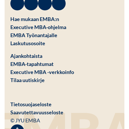
Facebook
Avautuu uuteen ikkunaan
Linkedin
Avautuu uuteen ikkunaan
Instagram
Avautuu uuteen ikkunaan
Youtube
Avautuu uuteen ikkunaan
Hae mukaan EMBA:n
Executive MBA-ohjelma
EMBA Työnantajalle
Avautuu uuteen ikkunaan
Laskutusosoite
Ajankohtaista
EMBA-tapahtumat
Executive MBA -verkkoinfo
Tilaa uutiskirje
Avautuu uuteen ikkunaan
Tietosuojaseloste
Saavutettavuusseloste
© JYU EMBA