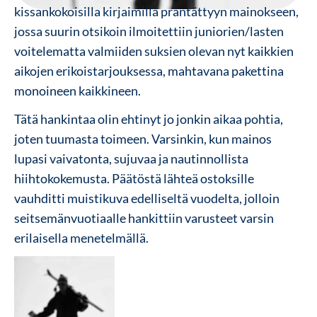
kissankokoisilla kirjaimilla präntättyyn mainokseen,
jossa suurin otsikoin ilmoitettiin juniorien/lasten
voitelematta valmiiden suksien olevan nyt kaikkien
aikojen erikoistarjouksessa, mahtavana pakettina
monoineen kaikkineen.
Tätä hankintaa olin ehtinyt jo jonkin aikaa pohtia,
joten tuumasta toimeen. Varsinkin, kun mainos
lupasi vaivatonta, sujuvaa ja nautinnollista
hiihtokokemusta. Päätöstä lähteä ostoksille
vauhditti muistikuva edelliseltä vuodelta, jolloin
seitsemänvuotiaalle hankittiin varusteet varsin
erilaisella menetelmällä.