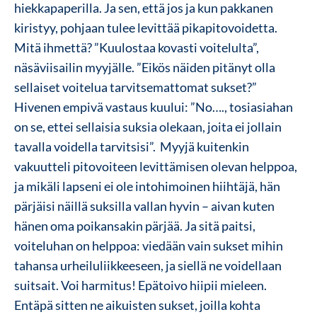
hiekkapaperilla. Ja sen, että jos ja kun pakkanen
kiristyy, pohjaan tulee levittää pikapitovoidetta.
Mitä ihmettä? ”Kuulostaa kovasti voitelulta”,
näsäviisailin myyjälle. ”Eikös näiden pitänyt olla
sellaiset voitelua tarvitsemattomat sukset?”
Hivenen empivä vastaus kuului: ”No…., tosiasiahan
on se, ettei sellaisia suksia olekaan, joita ei jollain
tavalla voidella tarvitsisi”. Myyjä kuitenkin
vakuutteli pitovoiteen levittämisen olevan helppoa,
ja mikäli lapseni ei ole intohimoinen hiihtäjä, hän
pärjäisi näillä suksilla vallan hyvin – aivan kuten
hänen oma poikansakin pärjää. Ja sitä paitsi,
voiteluhan on helppoa: viedään vain sukset mihin
tahansa urheiluliikkeeseen, ja siellä ne voidellaan
suitsait. Voi harmitus! Epätoivo hiipii mieleen.
Entäpä sitten ne aikuisten sukset, joilla kohta