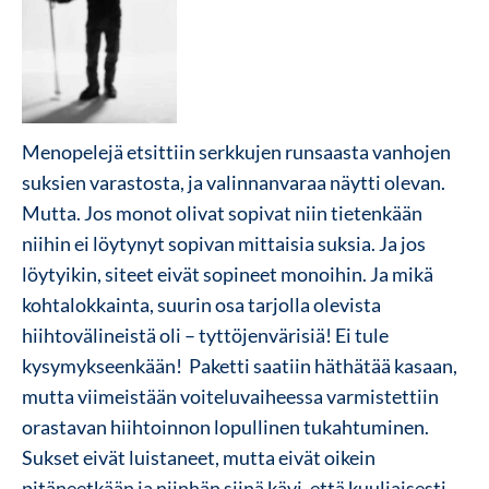
Menopelejä etsittiin serkkujen runsaasta vanhojen
suksien varastosta, ja valinnanvaraa näytti olevan.
Mutta. Jos monot olivat sopivat niin tietenkään
niihin ei löytynyt sopivan mittaisia suksia. Ja jos
löytyikin, siteet eivät sopineet monoihin. Ja mikä
kohtalokkainta, suurin osa tarjolla olevista
hiihtovälineistä oli – tyttöjenvärisiä! Ei tule
kysymykseenkään! Paketti saatiin häthätää kasaan,
mutta viimeistään voiteluvaiheessa varmistettiin
orastavan hiihtoinnon lopullinen tukahtuminen.
Sukset eivät luistaneet, mutta eivät oikein
pitäneetkään ja niinhän siinä kävi, että kuuliaisesti