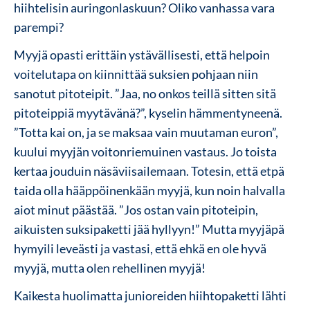
hiihtelisin auringonlaskuun? Oliko vanhassa vara
parempi?
Myyjä opasti erittäin ystävällisesti, että helpoin
voitelutapa on kiinnittää suksien pohjaan niin
sanotut pitoteipit. ”Jaa, no onkos teillä sitten sitä
pitoteippiä myytävänä?”, kyselin hämmentyneenä.
”Totta kai on, ja se maksaa vain muutaman euron”,
kuului myyjän voitonriemuinen vastaus. Jo toista
kertaa jouduin näsäviisailemaan. Totesin, että etpä
taida olla hääppöinenkään myyjä, kun noin halvalla
aiot minut päästää. ”Jos ostan vain pitoteipin,
aikuisten suksipaketti jää hyllyyn!” Mutta myyjäpä
hymyili leveästi ja vastasi, että ehkä en ole hyvä
myyjä, mutta olen rehellinen myyjä!
Kaikesta huolimatta junioreiden hiihtopaketti lähti