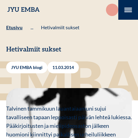
Hyppää
JYU EMBA
sisältöön
Me
Etusivu
...
Hetivalmiit sukset
Hetivalmiit sukset
JYU EMBA blogi
11.03.2014
Talvinen tammikuun lauantaiaamuni sujui
tavalliseen tapaan leppoisasti päivän lehteä lukiessa.
Pääkirjoitusten ja mielipideosaston jälkeen
huomioni kiinnittyi paikallisen urheiluliikkeen