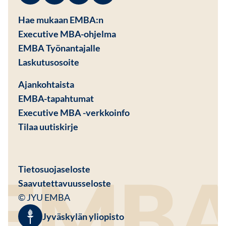
Hae mukaan EMBA:n
Executive MBA-ohjelma
EMBA Työnantajalle
Avautuu uuteen ikkunaan
Laskutusosoite
Ajankohtaista
EMBA-tapahtumat
Executive MBA -verkkoinfo
Tilaa uutiskirje
Avautuu uuteen ikkunaan
Tietosuojaseloste
Saavutettavuusseloste
© JYU EMBA
Jyväskylän yliopisto
Avautuu uuteen ikkunaan