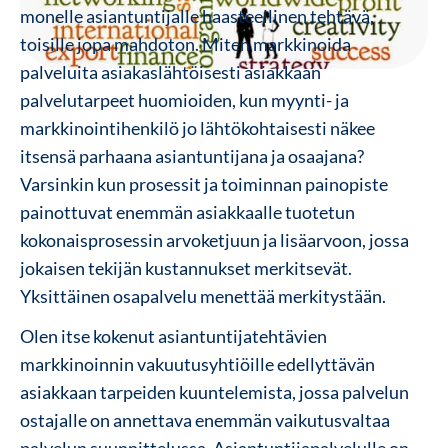
monelle asiantuntijalle haasteellinen tehtävä,
toisille jopa mahdoton. Miten markkinoida
palveluita asiakaslähtöisesti asiakkaan
palvelutarpeet huomioiden, kun myynti- ja
markkinointihenkilö jo lähtökohtaisesti näkee
itsensä parhaana asiantuntijana ja osaajana?
Varsinkin kun prosessit ja toiminnan painopiste
painottuvat enemmän asiakkaalle tuotetun
kokonaisprosessin arvoketjuun ja lisäarvoon, jossa
jokaisen tekijän kustannukset merkitsevät.
Yksittäinen osapalvelu menettää merkitystään.
Olen itse kokenut asiantuntijatehtävien
markkinoinnin vakuutusyhtiöille edellyttävän
asiakkaan tarpeiden kuuntelemista, jossa palvelun
ostajalle on annettava enemmän vaikutusvaltaa