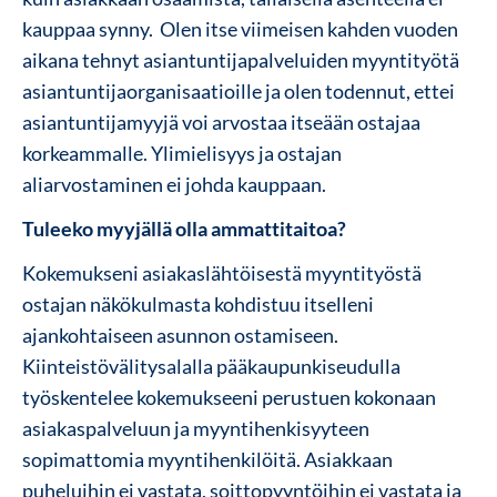
kauppaa synny. Olen itse viimeisen kahden vuoden
aikana tehnyt asiantuntijapalveluiden myyntityötä
asiantuntijaorganisaatioille ja olen todennut, ettei
asiantuntijamyyjä voi arvostaa itseään ostajaa
korkeammalle. Ylimielisyys ja ostajan
aliarvostaminen ei johda kauppaan.
Tuleeko myyjällä olla ammattitaitoa?
Kokemukseni asiakaslähtöisestä myyntityöstä
ostajan näkökulmasta kohdistuu itselleni
ajankohtaiseen asunnon ostamiseen.
Kiinteistövälitysalalla pääkaupunkiseudulla
työskentelee kokemukseeni perustuen kokonaan
asiakaspalveluun ja myyntihenkisyyteen
sopimattomia myyntihenkilöitä. Asiakkaan
puheluihin ei vastata, soittopyyntöihin ei vastata ja