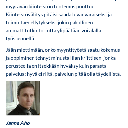
myytävän kiinteistön tuntemus puuttuu.
Kiinteistövälitys pitäisi saada luvanvaraiseksi ja
toimintaedellytykseksi jokin pakollinen
ammattitutkinto, jotta ylipäätään voi alalla
työskennellä.
Jään miettimään, onko myyntityöstä saatu kokemus
ja oppiminen tehnyt minusta liian kriittisen, jonka
perusteella en itsekkään hyväksy kuin parasta
palvelua; hyvä ei riitä, palvelun pitää olla täydellistä.
Janne Aho