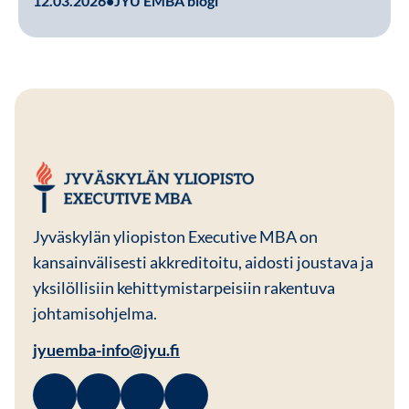
12.03.2026
•
JYU EMBA blogi
JYU EMBA
Jyväskylän yliopiston Executive MBA on
kansainvälisesti akkreditoitu, aidosti joustava ja
yksilöllisiin kehittymistarpeisiin rakentuva
johtamisohjelma.
jyuemba-info@jyu.fi
Facebook
Avautuu uuteen ikkunaan
Linkedin
Avautuu uuteen ikkunaan
Instagram
Avautuu uuteen ikkunaan
Youtube
Avautuu uuteen ikkunaan