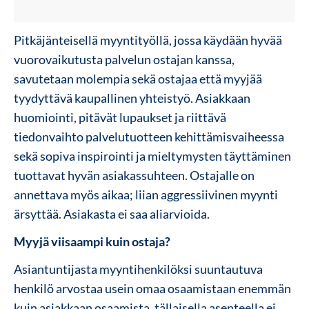
Pitkäjänteisellä myyntityöllä, jossa käydään hyvää
vuorovaikutusta palvelun ostajan kanssa,
savutetaan molempia sekä ostajaa että myyjää
tyydyttävä kaupallinen yhteistyö. Asiakkaan
huomiointi, pitävät lupaukset ja riittävä
tiedonvaihto palvelutuotteen kehittämisvaiheessa
sekä sopiva inspirointi ja mieltymysten täyttäminen
tuottavat hyvän asiakassuhteen. Ostajalle on
annettava myös aikaa; liian aggressiivinen myynti
ärsyttää. Asiakasta ei saa aliarvioida.
Myyjä viisaampi kuin ostaja?
Asiantuntijasta myyntihenkilöksi suuntautuva
henkilö arvostaa usein omaa osaamistaan enemmän
kuin asiakkaan osaamista, tällaisella asenteella ei