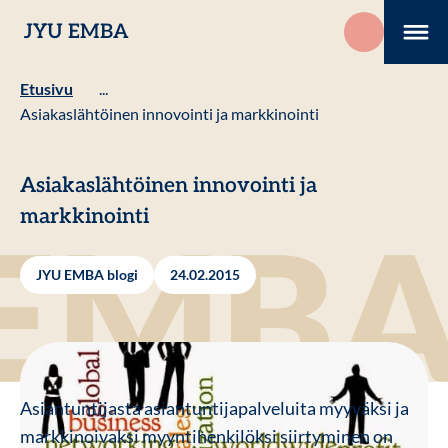
Hyppää
JYU EMBA
sisältöön
Me
Etusivu
...
Asiakaslähtöinen innovointi ja markkinointi
Asiakaslähtöinen innovointi ja
markkinointi
JYU EMBA blogi
24.02.2015
Asiantuntijasta asiantuntijapalveluita myyväksi ja
markkinoivaksi myyntihenkilöksi siirtyminen on