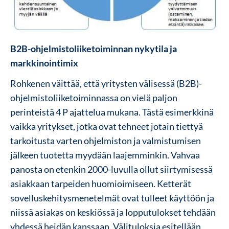
B2B-ohjelmistoliiketoiminnan nykytila ja
markkinointimix
Rohkenen väittää, että yritysten välisessä (B2B)-
ohjelmistoliiketoiminnassa on vielä paljon
perinteistä 4 P ajattelua mukana. Tästä esimerkkinä
vaikka yritykset, jotka ovat tehneet jotain tiettyä
tarkoitusta varten ohjelmiston ja valmistumisen
jälkeen tuotetta myydään laajemminkin. Vahvaa
panosta on etenkin 2000-luvulla ollut siirtymisessä
asiakkaan tarpeiden huomioimiseen. Ketterät
sovelluskehitysmenetelmät ovat tulleet käyttöön ja
niissä asiakas on keskiössä ja lopputulokset tehdään
yhdessä heidän kanssaan. Välituloksia esitellään