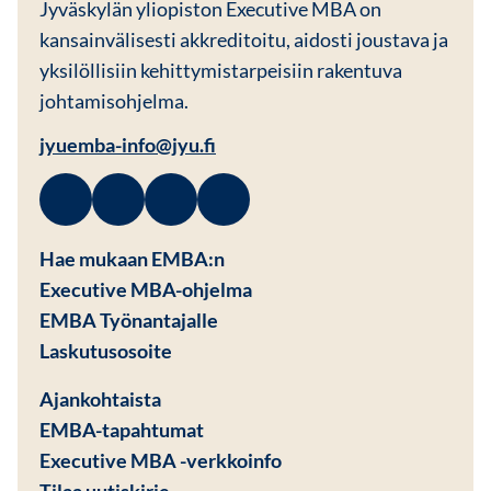
Jyväskylän yliopiston Executive MBA on
kansainvälisesti akkreditoitu, aidosti joustava ja
yksilöllisiin kehittymistarpeisiin rakentuva
johtamisohjelma.
jyuemba-info@jyu.fi
Facebook
Avautuu uuteen ikkunaan
Linkedin
Avautuu uuteen ikkunaan
Instagram
Avautuu uuteen ikkunaan
Youtube
Avautuu uuteen ikkunaan
Hae mukaan EMBA:n
Executive MBA-ohjelma
EMBA Työnantajalle
Avautuu uuteen ikkunaan
Laskutusosoite
Ajankohtaista
EMBA-tapahtumat
Executive MBA -verkkoinfo
Tilaa uutiskirje