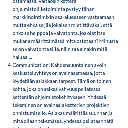
ostamassa. Valtaosin ketterä
ohjelmistoliiketoiminta pystyy tähän
markkinointimixin osa-alueeseen vastaamaan,
mutta ehkä se jää jokaisen mietittäväksi, että
onko se helppoa ja vaivatonta, jos olet itse
mukana määrittämässä mitä ostetaan? Minusta
se on vaivatonta sillä, näin saa ainakin mitä
haluaa….
Communication: Kahdensuuntainen avoin
keskusteluyhteys on avainasemassa, jotta
löydetään asiakkaan tarpeet. Tämä on toinen
kohta, joka on selkeä vahvuus peilatessa
ketterään ohjelmistokehitykseen. Yhdessä
tekeminen on avainasia ketterien projektien
onnistumiselle. Asiakas määrittää suunnan ja
mitä ollaan tekemässä, yhdessä peilataan tätä