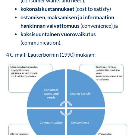
(consumer wants and need),
kokonaiskustannukset
(cost to satisfy)
ostamisen, maksamisen ja informaation
hankinnan vaivattomuus
(convenience) ja
kaksisuuntainen vuorovaikutus
(communication).
4 C-malli Lauterbornin (1990) mukaan: