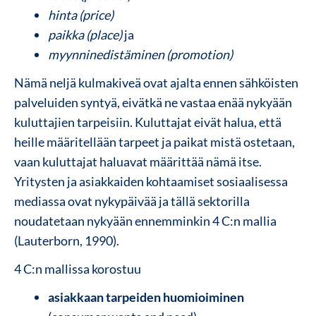
hinta (price)
paikka (place)
ja
myynninedistäminen (promotion)
Nämä neljä kulmakiveä ovat ajalta ennen sähköisten
palveluiden syntyä, eivätkä ne vastaa enää nykyään
kuluttajien tarpeisiin. Kuluttajat eivät halua, että
heille määritellään tarpeet ja paikat mistä ostetaan,
vaan kuluttajat haluavat määrittää nämä itse.
Yritysten ja asiakkaiden kohtaamiset sosiaalisessa
mediassa ovat nykypäivää ja tällä sektorilla
noudatetaan nykyään ennemminkin 4 C:n mallia
(Lauterborn, 1990).
4 C:n mallissa korostuu
asiakkaan tarpeiden huomioiminen