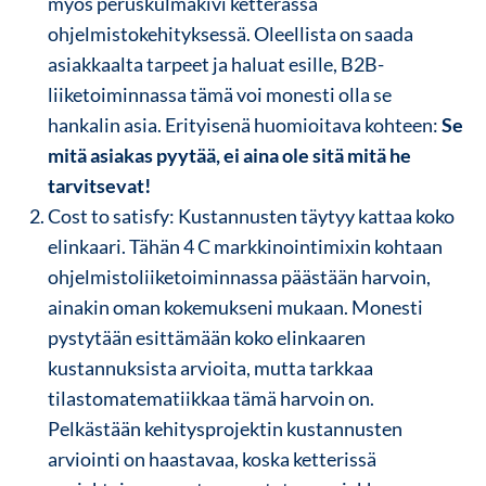
myös peruskulmakivi ketterässä
ohjelmistokehityksessä. Oleellista on saada
asiakkaalta tarpeet ja haluat esille, B2B-
liiketoiminnassa tämä voi monesti olla se
hankalin asia. Erityisenä huomioitava kohteen:
Se
mitä asiakas pyytää, ei aina ole sitä mitä he
tarvitsevat!
Cost to satisfy: Kustannusten täytyy kattaa koko
elinkaari. Tähän 4 C markkinointimixin kohtaan
ohjelmistoliiketoiminnassa päästään harvoin,
ainakin oman kokemukseni mukaan. Monesti
pystytään esittämään koko elinkaaren
kustannuksista arvioita, mutta tarkkaa
tilastomatematiikkaa tämä harvoin on.
Pelkästään kehitysprojektin kustannusten
arviointi on haastavaa, koska ketterissä