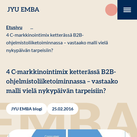
Hyppää
JYU EMBA
sisältöön
Me
Etusivu
...
4 C-markkinointimix ketterässä B2B-
ohjelmistoliiketoiminnassa – vastaako malli vielä
nykypäivän tarpeisiin?
4 C-markkinointimix ketterässä B2B-
ohjelmistoliiketoiminnassa – vastaako
malli vielä nykypäivän tarpeisiin?
JYU EMBA blogi
25.02.2016