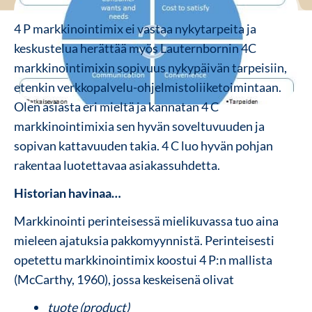
4 P markkinointimix ei vastaa nykytarpeita ja
keskustelua herättää myös Lauternbornin 4C
markkinointimixin sopivuus nykypäivän tarpeisiin,
etenkin verkkopalvelu-ohjelmistoliiketoimintaan.
Olen asiasta eri mieltä ja kannatan 4 C
markkinointimixia sen hyvän soveltuvuuden ja
sopivan kattavuuden takia. 4 C luo hyvän pohjan
rakentaa luotettavaa asiakassuhdetta.
Historian havinaa…
Markkinointi perinteisessä mielikuvassa tuo aina
mieleen ajatuksia pakkomyynnistä. Perinteisesti
opetettu markkinointimix koostui 4 P:n mallista
(McCarthy, 1960), jossa keskeisenä olivat
tuote (product)