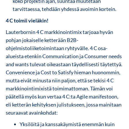
koko projektin ajan, suuntaa muutetaan
tarvittaessa, tehdään yhdessä avoimin kortein.
4 C toimii vieläkin!
Lauterbornin 4 C markkinointimix tarjoaa hyvän
pohjan jokaiselle ketterään B2B-
ohjelmistoliiketoimintaan ryhtyvälle. 4 C osa-
alueista etenkin Communication ja Consumer needs
and wants tulevat oikeastaan täydellisesti täytettyä.
Convenience ja Cost to Satisfy hieman huonommin,
mutta eivät minusta niin paljon, että se tekisi 4 C
markkinointimixistä toimimattoman. Tämän voi
päätellä myös kun vertaa 4 C:ta Agile manifestoon,
eli ketterän kehityksen julistukseen, jossa mainitaan
seuraavat avainkohdat:
Yksilöitä ja kanssakäymistä enemmän kuin