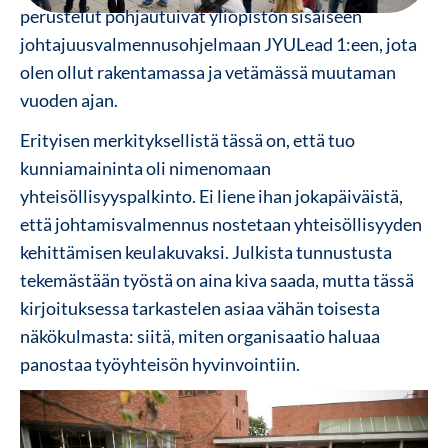
perustelut pohjautuivat yliopiston sisäiseen
johtajuusvalmennusohjelmaan JYULead 1:een, jota
olen ollut rakentamassa ja vetämässä muutaman
vuoden ajan.
Erityisen merkityksellistä tässä on, että tuo
kunniamaininta oli nimenomaan
yhteisöllisyyspalkinto. Ei liene ihan jokapäiväistä,
että johtamisvalmennus nostetaan yhteisöllisyyden
kehittämisen keulakuvaksi. Julkista tunnustusta
tekemästään työstä on aina kiva saada, mutta tässä
kirjoituksessa tarkastelen asiaa vähän toisesta
näkökulmasta: siitä, miten organisaatio haluaa
panostaa työyhteisön hyvinvointiin.