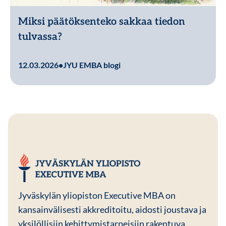
Miksi päätöksenteko sakkaa tiedon
tulvassa?
Lue lisää
12.03.2026
•
JYU EMBA blogi
JYU EMBA
Jyväskylän yliopiston Executive MBA on
kansainvälisesti akkreditoitu, aidosti joustava ja
yksilöllisiin kehittymistarpeisiin rakentuva