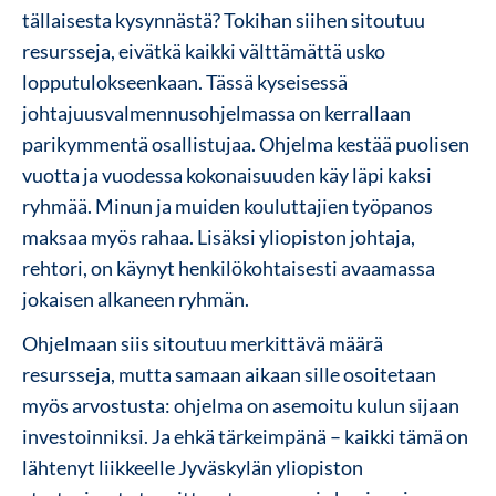
tällaisesta kysynnästä? Tokihan siihen sitoutuu
resursseja, eivätkä kaikki välttämättä usko
lopputulokseenkaan. Tässä kyseisessä
johtajuusvalmennusohjelmassa on kerrallaan
parikymmentä osallistujaa. Ohjelma kestää puolisen
vuotta ja vuodessa kokonaisuuden käy läpi kaksi
ryhmää. Minun ja muiden kouluttajien työpanos
maksaa myös rahaa. Lisäksi yliopiston johtaja,
rehtori, on käynyt henkilökohtaisesti avaamassa
jokaisen alkaneen ryhmän.
Ohjelmaan siis sitoutuu merkittävä määrä
resursseja, mutta samaan aikaan sille osoitetaan
myös arvostusta: ohjelma on asemoitu kulun sijaan
investoinniksi. Ja ehkä tärkeimpänä – kaikki tämä on
lähtenyt liikkeelle Jyväskylän yliopiston