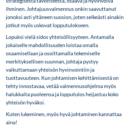
strategisesta tavoitteesta, osaava ja hyvinvoiva
ihminen. Johtajuusvalmennus onkin saavuttanut
jonoksi asti yltäneen suosion, joten selkeästi ainakin
jotkut myös uskovat lopputulokseen.
Lopuksi vielä sidos yhteisöllisyyteen. Antamalla
jokaiselle mahdollisuuden loistaa omalla
osaamisellaan ja osoittamalla tekemiselle
merkityksellisen suunnan, johtaja pystyy
vaikuttamaan yhteisön hyvinvointiin ja
tuottavuuteen. Kun johtamisen kehittämisestä on
tehty innostavaa, vetää valmennusohjelma myös
halukkaita puoleensa ja lopputulos heijastuu koko
yhteisön hyväksi.
Kuten lukeminen, myös hyvä johtaminen kannattaa
aina!