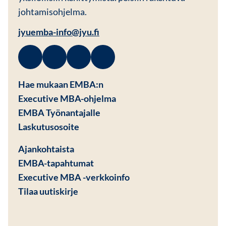
johtamisohjelma.
jyuemba-info@jyu.fi
Facebook
Avautuu uuteen ikkunaan
Linkedin
Avautuu uuteen ikkunaan
Instagram
Avautuu uuteen ikkunaan
Youtube
Avautuu uuteen ikkunaan
Hae mukaan EMBA:n
Executive MBA-ohjelma
EMBA Työnantajalle
Avautuu uuteen ikkunaan
Laskutusosoite
Ajankohtaista
EMBA-tapahtumat
Executive MBA -verkkoinfo
Tilaa uutiskirje