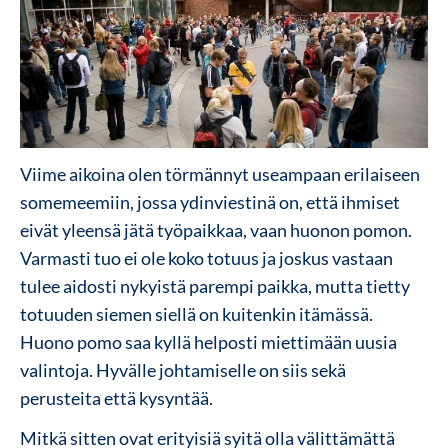
Viime aikoina olen törmännyt useampaan erilaiseen
somemeemiin, jossa ydinviestinä on, että ihmiset
eivät yleensä jätä työpaikkaa, vaan huonon pomon.
Varmasti tuo ei ole koko totuus ja joskus vastaan
tulee aidosti nykyistä parempi paikka, mutta tietty
totuuden siemen siellä on kuitenkin itämässä.
Huono pomo saa kyllä helposti miettimään uusia
valintoja. Hyvälle johtamiselle on siis sekä
perusteita että kysyntää.
Mitkä sitten ovat erityisiä syitä olla välittämättä