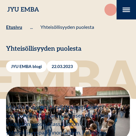
Hyppää
JYU EMBA
sisältöön
Me
Etusivu
...
Yhteisöllisyyden puolesta
Yhteisöllisyyden puolesta
JYU EMBA blogi
22.03.2023
Minulla on sometilit rallattaneet iloisesti
onnitteluviestejä parin viimeisen viikon ajan
yliopiston vuosijuhlassa jaetun
yhteisöllisyyspalkinnon jälkeen. Palkinnon