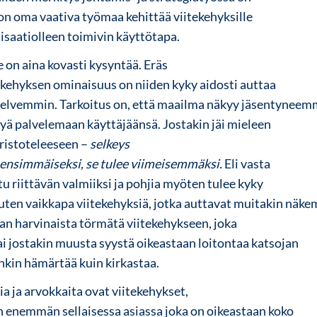
 on oma vaativa työmaa kehittää viitekehyksille
nisaatiolleen toimivin käyttötapa.
e on aina kovasti kysyntää. Eräs
ekehyksen ominaisuus on niiden kyky aidosti auttaa
lvemmin. Tarkoitus on, että maailma näkyy jäsentyneem
tyä palvelemaan käyttäjäänsä.
Jostakin jäi mieleen
 Aristoteleeseen –
selkeys
e ensimmäiseksi, se tulee viimeisemmäksi.
Eli vasta
ltu riittävän valmiiksi ja pohjia myöten tulee kyky
 kuten vaikkapa viitekehyksiä, jotka auttavat muitakin näk
an harvinaista törmätä viitekehykseen, joka
 jostakin muusta syystä oikeastaan loitontaa katsojan
kin hämärtää kuin kirkastaa.
ia ja arvokkaita ovat viitekehykset,
 enemmän sellaisessa asiassa joka on oikeastaan koko