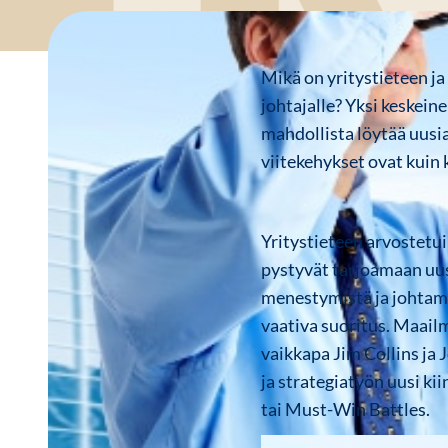
Mikä on yritystieteen ja
johtajalle? Yksi keskein
mahdollista löytää uusi
viitekehykset ovat kuin
Yritystieteen arvostetui
pystyvät tarjoamaan uus
menestymistä ja johtami
vaativa suoritus. Maailm
vaikkapa Jim Collins ja 
ja strategiatyön uusi ki
tai Must-Win Battles.