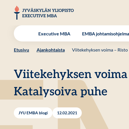
Hyppää
sisältöön
JYU EMBA
Executive MBA
EMBA johtamisohjelm
Etusivu
Ajankohtaista
Viitekehyksen voima – Risto
Viitekehyksen voima 
Katalysoiva puhe
JYU EMBA blogi
12.02.2021