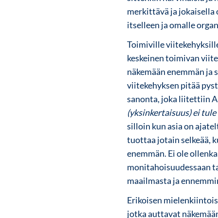
merkittävä ja jokaisella
itselleen ja omalle orga
Toimiville viitekehyksill
keskeinen toimivan viit
näkemään enemmän ja se
viitekehyksen pitää pys
sanonta, joka liitettiin
(yksinkertaisuus) ei tul
silloin kun asia on ajate
tuottaa jotain selkeää,
enemmän. Ei ole ollenka
monitahoisuudessaan tai
maailmasta ja ennemmin
Erikoisen mielenkiintois
jotka auttavat näkemään