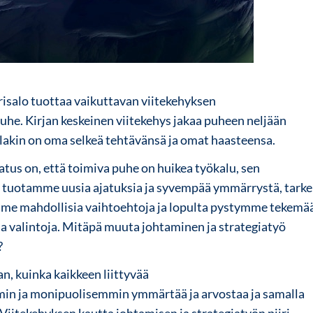
isalo tuottaa vaikuttavan viitekehyksen
uhe. Kirjan keskeinen viitekehys jakaa puheen neljään
llakin on oma selkeä tehtävänsä ja omat haasteensa.
jatus on, että toimiva puhe on huikea työkalu, sen
 tuotamme uusia ajatuksia ja syvempää ymmärrystä, tar
me mahdollisia vaihtoehtoja ja lopulta pystymme tekemä
ia valintoja. Mitäpä muuta johtaminen ja strategiatyö
?
an, kuinka kaikkeen liittyvää
in ja monipuolisemmin ymmärtää ja arvostaa ja samalla