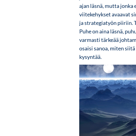
ajan läsnä, mutta jonka 
viitekehykset avaavat si
ja strategiatyön piiriin.
Puhe on aina läsnä, puh
varmasti tärkeää johtam
osaisi sanoa, miten siit
kysyntää.