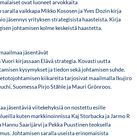
malaiset ovat luoneet arvokkaita
n saralla vaikkapa Mikko Kososen ja Yves Dozin kirja
o jäsennys yrityksen strategisista haasteista. Kirja
isen johtamisen kolme keskeistä haastetta.
 maailmaa jäsentävät
 Vuori kirjassaan Elävä strategia. Kovasti uutta
ttamisen kysymykset ja tiedon sekä johtamisen suhde.
etotojohtamisen kiikareita tarjosivat maailmalla Ikujiro
uchi, Suomessa Pirjo Ståhle ja Mauri Grönroos.
aa jäsentäviä viitekehyksiä on nostettu esille
alueilla kuten markkinoinnissa Kaj Storbacka ja Jarmo R
a Hannu Saarijärvi ja Pekka Puustinen teoksella
mus. Johtamisen saralla useista erinomaisista