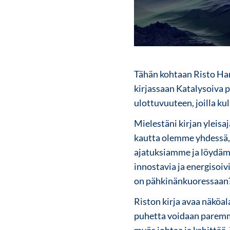
Tähän kohtaan Risto Har
kirjassaan Katalysoiva p
ulottuvuuteen, joilla ku
Mielestäni kirjan yleisa
kautta olemme yhdessä,
ajatuksiamme ja löydäm
innostavia ja energisoiv
on pähkinänkuoressaan
Riston kirja avaa näköal
puhetta voidaan paremm