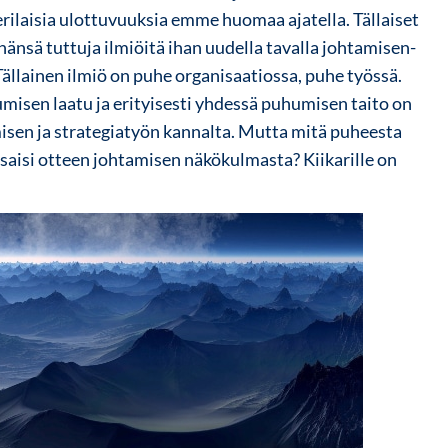
erilaisia ulottuvuuksia emme huomaa ajatella. Tällaiset
nänsä tuttuja ilmiöitä ihan uudella tavalla johtamisen-
 Tällainen ilmiö on puhe organisaatiossa, puhe työssä.
umisen laatu ja erityisesti yhdessä puhumisen taito on
isen ja strategiatyön kannalta. Mutta mitä puheesta
ä saisi otteen johtamisen näkökulmasta? Kiikarille on