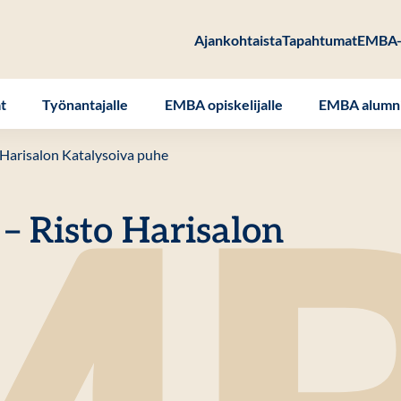
Ajankohtaista
Tapahtumat
EMBA-
at
Työnantajalle
EMBA opiskelijalle
EMBA alumni
 Harisalon Katalysoiva puhe
– Risto Harisalon