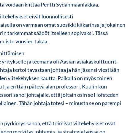
ista voidaan kiittää Pentti Sydänmaanlakkaa.
 viitekehykset eivät luonnollisesti
kaisella on varmaan omat suosikki kiikarinsa ja jokainen
karin tarkemmat säädöt itselleen sopivaksi. Tässä
muisto vuosien takaa.
ehittämisen
 yritykselle ja teemana oli Aasian asiakaskulttuurit.
taja kertoi tavastaan johtaa ja hän jäsensi viestiään
en viitekehyksen kautta. Paikalla on myös toinen
ut ja erittäin pätevä alan professori. Kuulin kun
ssori sanoi johtajalle, että joltain osin se Hofsteden
uollainen. Tähän johtaja totesi – minusta se on parempi
n pyrkimys sanoa, että toimivat viitekehykset ovat
 niiden merkitys johtamis- ja strategiatyössä on