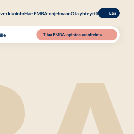
verkkoinfo
Hae EMBA-ohjelmaan
Ota yhteyttä
Etsi
lle
Tilaa EMBA-opintosuunnitelma