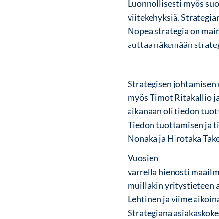
Luonnollisesti myös suo
viitekehyksiä. Strategia
Nopea strategia on maini
auttaa näkemään strateg
Strategisen johtamisen
myös Timot Ritakallio ja
aikanaan oli tiedon tuo
Tiedon tuottamisen ja ti
Nonaka ja Hirotaka Take
Vuosien
varrella hienosti maailm
muillakin yritystieteen 
Lehtinen ja viime aikoin
Strategiana asiakaskoke