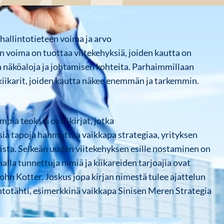
 hallintotieteen voima ja arvo
en voima on tuottaa viitekehyksiä, joiden kautta on
a näköaloja ja johtamisen kohteita. Parhaimmillaan
 kiikarit, joiden kautta näkee enemmän ja tarkemmin.
mpia teoksia ovat kirjat, jotka
ia tapoja hahmottaa vaikkapa strategiaa, yrityksen
sta. Selkeän uuden viitekehyksen esille nostaminen on
alla tunnettuja nimiä ja kiikareiden tarjoajia ovat
John Kotter. Joskus jopa kirjan nimestä tulee ajattelun
intotähti, esimerkkinä vaikkapa Sinisen Meren Strategia