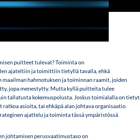
misen puitteet tulevat? Toiminta on
en ajateltiin ja toimittiin tietyllä tavalla, ehkä
iin maailman hahmotuksen ja toiminnan raamit, joiden
ätty, jopa menestytty. Mutta kyllä puitteita tulee
in tallatusta kokemuspolusta. Joskus toimialalla on tietyt
t ratkoa asioita, tai ehkäpä alan johtava organisaatio
trateginen ajattelu ja toiminta tässä ympäristössä
sen johtamisen perusvaatimustaso on