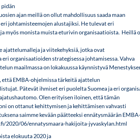
ä pidän
 vuosien ajan meillä on ollut mahdollisuus saada maan
ri johtamisteemojen alustajiksi. He tulevat eri
a ja myös monista muista eturivin organisaatioista. Heillä
le ajattelumalleja ja viitekehyksiä, jotka ovat
a eri organisaatioiden strategisessa johtamisessa.
Vahva
attelun maailmassa on lokakuussa käynnistyvä
Menestyksen
, että EMBA-ohjelmissa tärkeitä ajattelun
listujat. Pätevät ihmiset eri puolelta Suomea ja eri organis
ajatushautomo. Olen erityisen iloinen, että tämän
oni on ottanut kehittymisen ja kehittämisen vahvasti
ituksena saimme kevään päätteeksi ennätysmäärän EMBA-
u.fi/2020/06/ennatysmaara-hakijoita-jyvaskylan.html
oista elokuuta 2020 ja