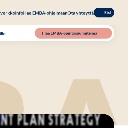
verkkoinfo
Hae EMBA-ohjelmaan
Ota yhteyttä
Etsi
lle
Tilaa EMBA-opintosuunnitelma