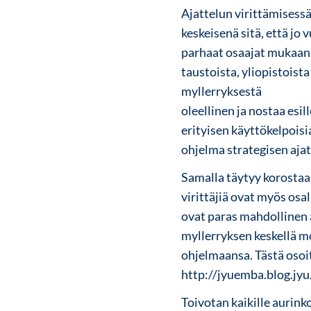
Ajattelun virittämisess
keskeisenä sitä, että jo
parhaat osaajat mukaan e
taustoista, yliopistoist
myllerryksestä
oleellinen ja nostaa esil
erityisen käyttökelpoisi
ohjelma strategisen aj
Samalla täytyy korostaa
virittäjiä ovat myös osal
ovat paras mahdollinen 
myllerryksen keskellä m
ohjelmaansa. Tästä oso
http://jyuemba.blog.jy
Toivotan kaikille aurink