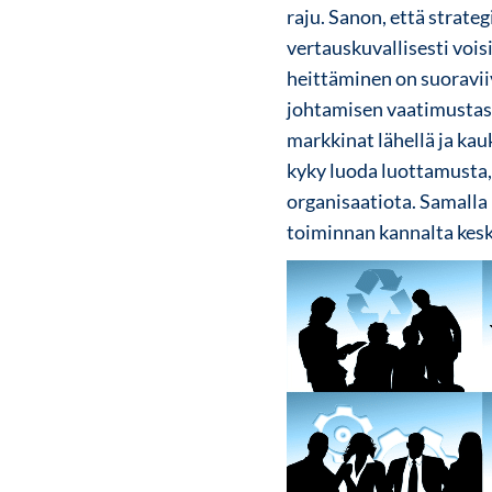
raju. Sanon, että strate
vertauskuvallisesti vois
heittäminen on suoraviiv
johtamisen vaatimustaso 
markkinat lähellä ja kau
kyky luoda luottamusta,
organisaatiota. Samalla
toiminnan kannalta kesk