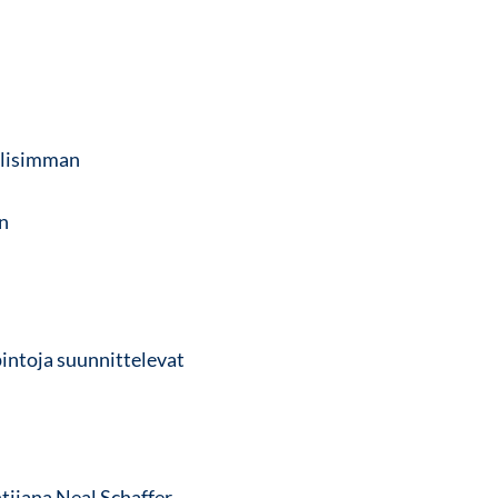
llisimman
an
ntoja suunnittelevat
ntijana
Neal Schaffer
.