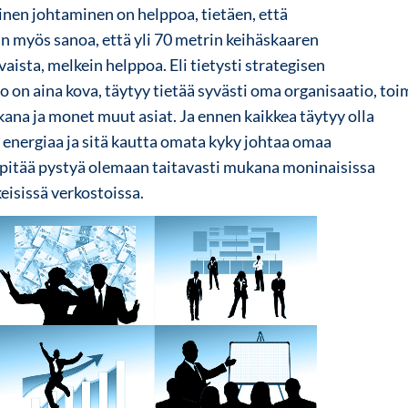
ginen johtaminen on helppoa, tietäen, että
in myös sanoa, että yli 70 metrin keihäskaaren
aista, melkein helppoa. Eli tietysti strategisen
on aina kova, täytyy tietää syvästi oma organisaatio, toim
kana ja monet muut asiat. Ja ennen kaikkea täytyy olla
 energiaa ja sitä kautta omata kyky johtaa omaa
 pitää pystyä olemaan taitavasti mukana moninaisissa
eisissä verkostoissa.