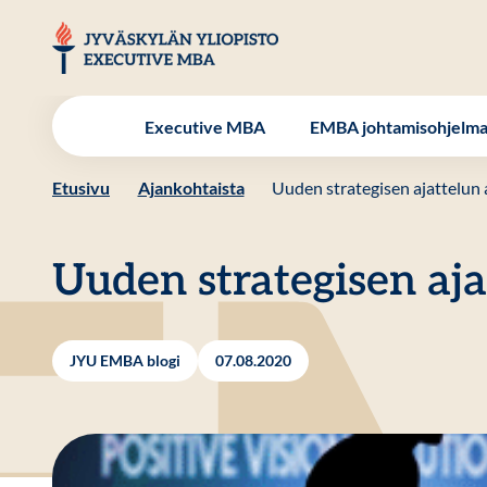
Hyppää
sisältöön
JYU EMBA
Executive MBA
EMBA johtamisohjelm
Etusivu
Ajankohtaista
Uuden strategisen ajattelun 
Uuden strategisen aja
JYU EMBA blogi
07.08.2020