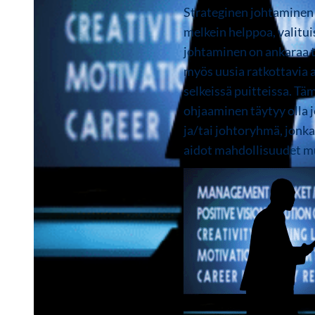
Strateginen johtaminen v
melkein helppoa, valitu
johtaminen on ankaraa te
myös uusia ratkottavia a
selkeissä puitteissa. T
ohjaaminen täytyy olla 
ja/tai johtoryhmä, jonka
aidot mahdollisuudet muu