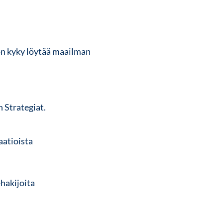
 on kyky löytää maailman
 Strategiat
.
aatioista
hakijoita