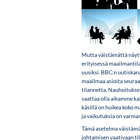
Mutta väistämättä näytt
erityisessä maailmantila
uusiksi. BBC:n uutiskana
maailmaa asioita seuraa
tilannetta. Nauhoituksen
saattaa olla aikamme ka
käsillä on huikea koko 
ja vaikutuksia on varmas
Tämä asetelma väistämät
johtamisen vaativaan til