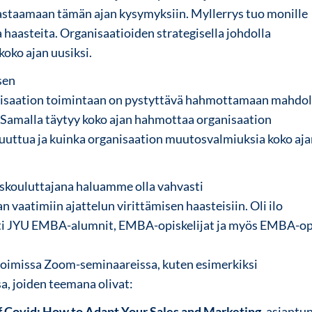
vastaamaan tämän ajan kysymyksiin. Myllerrys tuo monille
 haasteita. Organisaatioiden strategisella johdolla
 koko ajan uusiksi.
sen
nisaation toimintaan on pystyttävä hahmottamaan mahdo
i. Samalla täytyy koko ajan hahmottaa organisaation
uuttua ja kuinka organisaation muutosvalmiuksia koko aj
iskouluttajana haluamme olla vahvasti
vaatimiin ajattelun virittämisen haasteisiin. Oli ilo
i JYU EMBA-alumnit, EMBA-opiskelijat ja myös EMBA-opi
avoimissa Zoom-seminaareissa, kuten esimerkiksi
, joiden teemana olivat:
of Covid: How to Adapt Your Sales and Marketing
, asiantu