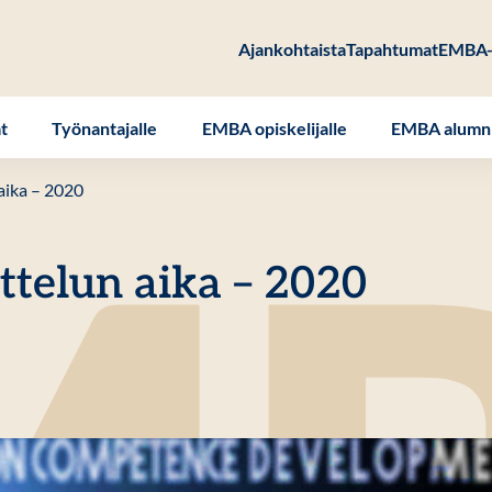
Ajankohtaista
Tapahtumat
EMBA-
at
Työnantajalle
EMBA opiskelijalle
EMBA alumni
aika – 2020
ttelun aika – 2020