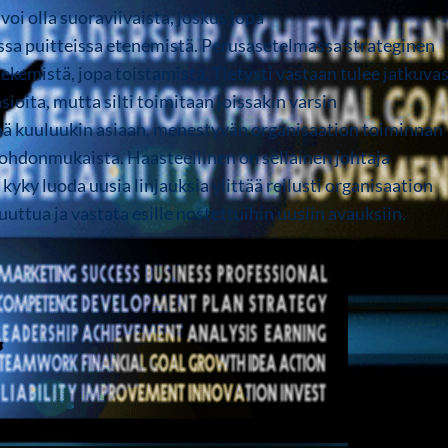
oi olla suoraviivaista, joskus jopa
issa puitteissa etenemistä. Perusasetelmassa strateginen
kemistä, jopa toistamista. Tietysti vastaan tulee jatkuvas
sioita, mutta silti toimitaan joissakin varsin
ämä kuuluukin asiaan, menestyvän organisaation toiminnan
johdonmukaista. Haasteellinen on sellainen johtaja
 kyky luoda uusia linjauksia ylittää reilusti organisaation
ttua ja vastata esille nostettuihin uusiin avauksiin.