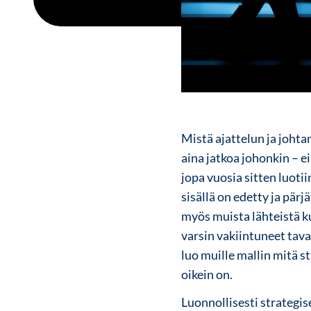
Mistä ajattelun ja johta
aina jatkoa johonkin – eil
jopa vuosia sitten luot
sisällä on edetty ja pärj
myös muista lähteistä ku
varsin vakiintuneet tava
luo muille mallin mitä s
oikein on.
Luonnollisesti strategi