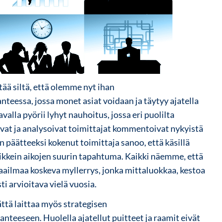
ää siltä, että olemme nyt ihan
nteessa, jossa monet asiat voidaan ja täytyy ajatella
valla pyörii lyhyt nauhoitus, jossa eri puolilta
vat ja analysoivat toimittajat kommentoivat nykyistä
 päätteeksi kokenut toimittaja sanoo, että käsillä
ikkein aikojen suurin tapahtuma. Kaikki näemme, että
maailmaa koskeva myllerrys, jonka mittaluokkaa, kestoa
ti arvioitava vielä vuosia.
tä laittaa myös strategisen
anteeseen. Huolella ajatellut puitteet ja raamit eivät