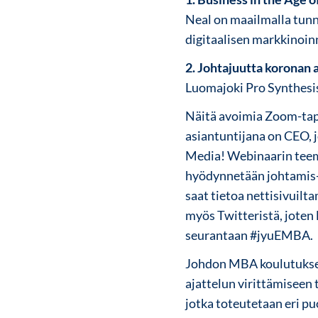
Neal on maailmalla tunn
digitaalisen markkinoinni
2.
Johtajuutta koronan 
Luomajoki Pro Synthesi
Näitä avoimia Zoom-tap
asiantuntijana on CEO, 
Media! Webinaarin teema
hyödynnetään johtamis- 
saat tietoa nettisivuilt
myös Twitteristä, joten 
seurantaan #jyuEMBA.
Johdon MBA koulutukse
ajattelun virittämisee
jotka toteutetaan eri p