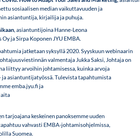
ettu sosiaalisen median vaikuttavuuden ja
n asiantuntija, kirjailija ja puhuja.
aikaan
, asiantuntijoina Hanne-Leona
s Oy ja Sirpa Koponen JYU EMBA.
ahtumia jatketaan syksyllä 2020. Syyskuun webinaarin
johtajuusviestinnän valmentaja Jukka Saksi, Johtaja on
 liittyy arvoihin johtamisessa, kuinka arvoja
ja asiantuntijatyössä. Tulevista tapahtumista
amme emba.jyu.fi ja
laita
n tarjoajana keskeinen panoksemme uuden
n tapahtuu vahvasti EMBA-johtamisohjelmissa,
uolilla Suomea.