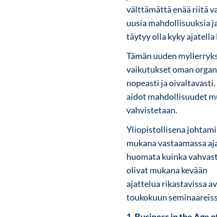
välttämättä enää riitä 
uusia mahdollisuuksia ja
täytyy olla kyky ajatella
Tämän uuden myllerryk
vaikutukset oman orga
nopeasti ja oivaltavast
aidot mahdollisuudet m
vahvistetaan.
Yliopistollisena johtam
mukana vastaamassa ajan 
huomata kuinka vahvast
olivat mukana kevään
ajattelua rikastavissa 
toukokuun seminaareissa
1.
Business in the Age 