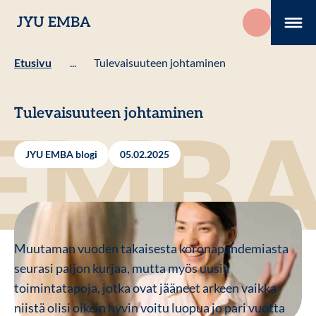
Hyppää
JYU EMBA
sisältöön
Me
Etusivu
...
Tulevaisuuteen johtaminen
Tulevaisuuteen johtaminen
JYU EMBA blogi
05.02.2025
Muutaman vuoden takaisesta koronapandemiasta
seurasi paljon kurjaa, mutta myös uusia
toimintatapoja, jotka ovat jääneet arkeen vaikka
niistä olisi oikein hyvin voitu luopua jo pari vuotta