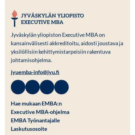
JYU EMBA
Jyväskylän yliopiston Executive MBA on
kansainvälisesti akkreditoitu, aidosti joustava ja
yksilöllisiin kehittymistarpeisiin rakentuva
johtamisohjelma.
jyuemba-info@jyu.fi
Facebook
Avautuu uuteen ikkunaan
Linkedin
Avautuu uuteen ikkunaan
Instagram
Avautuu uuteen ikkunaan
Youtube
Avautuu uuteen ikkunaan
Hae mukaan EMBA:n
Executive MBA-ohjelma
EMBA Työnantajalle
Avautuu uuteen ikkunaan
Laskutusosoite