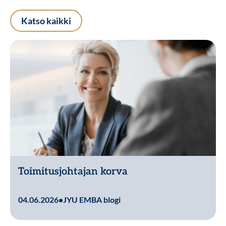
Katso kaikki
Toimitusjohtajan korva
Lue lisää
04.06.2026
•
JYU EMBA blogi