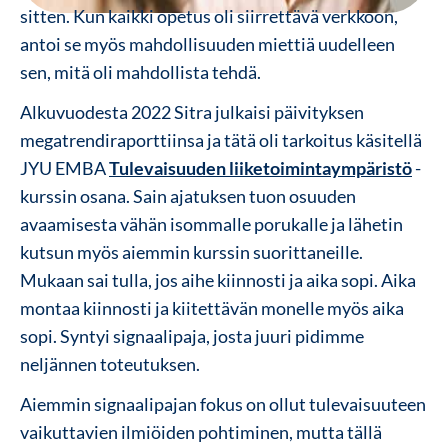
sitten. Kun kaikki opetus oli siirrettävä verkkoon,
antoi se myös mahdollisuuden miettiä uudelleen
sen, mitä oli mahdollista tehdä.
Alkuvuodesta 2022 Sitra julkaisi päivityksen
megatrendiraporttiinsa ja tätä oli tarkoitus käsitellä
JYU EMBA
Tulevaisuuden liiketoimintaympäristö
-
kurssin osana. Sain ajatuksen tuon osuuden
avaamisesta vähän isommalle porukalle ja lähetin
kutsun myös aiemmin kurssin suorittaneille.
Mukaan sai tulla, jos aihe kiinnosti ja aika sopi. Aika
montaa kiinnosti ja kiitettävän monelle myös aika
sopi. Syntyi signaalipaja, josta juuri pidimme
neljännen toteutuksen.
Aiemmin signaalipajan fokus on ollut tulevaisuuteen
vaikuttavien ilmiöiden pohtiminen, mutta tällä