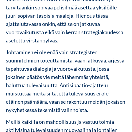
tarvitaankin sopivaa pelisilmää asettaa yksilöille
juuri sopivan tasoisia maaleja. Hienous tässä
ajattelutavassa onkin, että se on jatkuvaa
vuorovaikutusta eikä vain kerran strategiakaudessa
asetettu virstanpylväs.
Johtaminen ei ole enää vain strategisten
suunnitelmien toteuttamista, vaan jatkuvaa, arjessa
tapahtuvaa dialogia ja vuorovaikutusta, jossa
jokainen päätös vie meitä lähemmäs yhteistä,
haluttua tulevaisuutta. Antisipaatio-ajattelu
muistuttaa meitä siitä, että tulevaisuus ei ole
etäinen päämäärä, vaan se rakentuu meidän jokaisen
nykyhetkessä tekemistä valinnoista.
Meillä kaikilla on mahdollisuus ja vastuu toimia
aktiivisina tulevaisuuden muovaajina ja johtajien