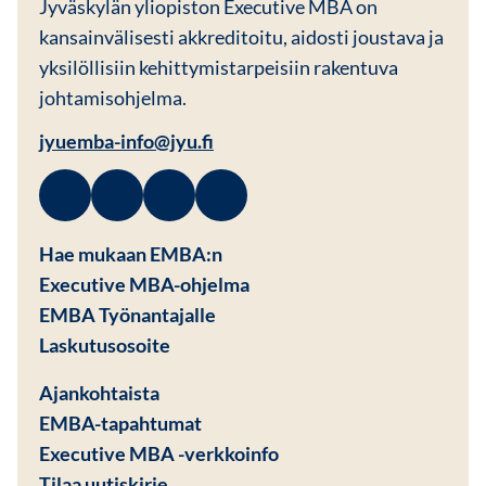
Jyväskylän yliopiston Executive MBA on
kansainvälisesti akkreditoitu, aidosti joustava ja
yksilöllisiin kehittymistarpeisiin rakentuva
johtamisohjelma.
jyuemba-info@jyu.fi
Facebook
Avautuu uuteen ikkunaan
Linkedin
Avautuu uuteen ikkunaan
Instagram
Avautuu uuteen ikkunaan
Youtube
Avautuu uuteen ikkunaan
Hae mukaan EMBA:n
Executive MBA-ohjelma
EMBA Työnantajalle
Avautuu uuteen ikkunaan
Laskutusosoite
Ajankohtaista
EMBA-tapahtumat
Executive MBA -verkkoinfo
Tilaa uutiskirje