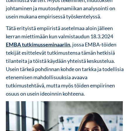
tukimusta varten. Myös tekeminen, muutoksen
johtaminen ja muutosdynamiikan analysointi on
usein mukana empirisessä työskentelyssä.
Tätä erityistä empiiristä asetelmaa aloin jälleen
kerran miettimään kun valmistaudun 18.3.2024
EMBA tutkimusseminaariin
, jossa EMBA-töiden
tekijät esittelevät tutkimustensa tämän hetkisiä
tilanteita ja töistä käydään yhteistä keskustelua.
Usein tärkeä pohdinnan kohde on tarkka ja todellisia
etenemisen mahdollisuuksia avaava
tutkimustehtävä, mutta myös töiden empiirinen
osuus on usein ideoinnin kohteena.