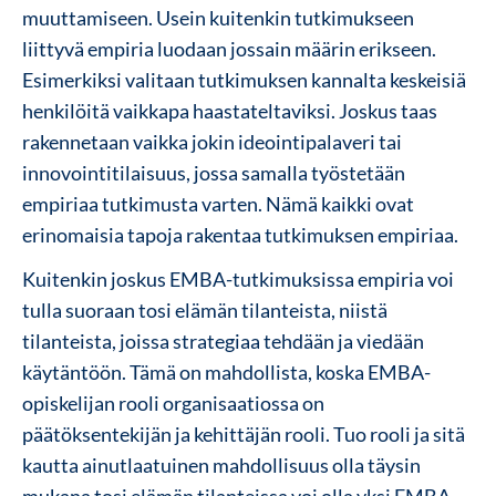
muuttamiseen. Usein kuitenkin tutkimukseen
liittyvä empiria luodaan jossain määrin erikseen.
Esimerkiksi valitaan tutkimuksen kannalta keskeisiä
henkilöitä vaikkapa haastateltaviksi. Joskus taas
rakennetaan vaikka jokin ideointipalaveri tai
innovointitilaisuus, jossa samalla työstetään
empiriaa tutkimusta varten. Nämä kaikki ovat
erinomaisia tapoja rakentaa tutkimuksen empiriaa.
Kuitenkin joskus EMBA-tutkimuksissa empiria voi
tulla suoraan tosi elämän tilanteista, niistä
tilanteista, joissa strategiaa tehdään ja viedään
käytäntöön. Tämä on mahdollista, koska EMBA-
opiskelijan rooli organisaatiossa on
päätöksentekijän ja kehittäjän rooli. Tuo rooli ja sitä
kautta ainutlaatuinen mahdollisuus olla täysin