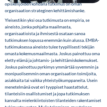
opiskelijoiden kohdalla tutkimus on oman
organisaation strateginen kehittämishanke.
Yleisestikin yksi osa tutkimusta on empiria, se
aineisto, jonka pohjalta maailmasta,
organisaatioista ja ihmisestä osataan sanoa
tutkimuksen lopussa enemmän kuin alussa. EMBA-
tutkimuksessa aineisto tulee tyypillisesti tekijän
omasta kokemusmaailmasta. Joskus painottuu oma
eletty elämä ja johtamis- ja kehittämiskokemukset.
Joskus painottuu pyrkimys ymmärtää syvemmin ja
monipuolisemmin oman organisaation toimijoita,
asiakkaita tai vaikka yhteistyökumppaneita. Usein
menetelmänä ovat eri tyyppiset haastattelut,
tilanteisiin osallistumiset ja jopa tutkimuksen
kannalta mielenkiintoisten tilanteiden rakentamiset