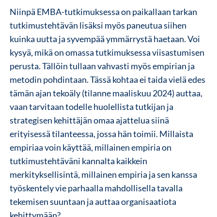
Niinpä EMBA-tutkimuksessa on paikallaan tarkan
tutkimustehtävän lisäksi myös paneutua siihen
kuinka uutta ja syvempää ymmärrystä haetaan. Voi
kysyä, mikä on omassa tutkimuksessa viisastumisen
perusta. Tällöin tullaan vahvasti myös empirian ja
metodin pohdintaan. Tässä kohtaa ei taida vielä edes
tämän ajan tekoäly (tilanne maaliskuu 2024) auttaa,
vaan tarvitaan todelle huolellista tutkijan ja
strategisen kehittäjän omaa ajattelua siinä
erityisessä tilanteessa, jossa hän toimii. Millaista
empiriaa voin käyttää, millainen empiria on
tutkimustehtäväni kannalta kaikkein
merkityksellisintä, millainen empiria ja sen kanssa
työskentely vie parhaalla mahdollisella tavalla
tekemisen suuntaan ja auttaa organisaatiota
kehittymään?