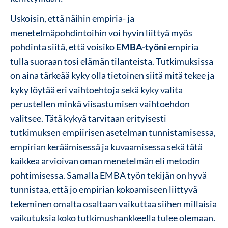
Uskoisin, että näihin empiria- ja
menetelmäpohdintoihin voi hyvin liittyä myös
pohdinta siitä, että voisiko
EMBA-työni
empiria
tulla suoraan tosi elämän tilanteista. Tutkimuksissa
on aina tärkeää kyky olla tietoinen siitä mitä tekee ja
kyky löytää eri vaihtoehtoja sekä kyky valita
perustellen minkä viisastumisen vaihtoehdon
valitsee. Tätä kykyä tarvitaan erityisesti
tutkimuksen empiirisen asetelman tunnistamisessa,
empirian keräämisessä ja kuvaamisessa sekä tätä
kaikkea arvioivan oman menetelmän eli metodin
pohtimisessa. Samalla EMBA työn tekijän on hyvä
tunnistaa, että jo empirian kokoamiseen liittyvä
tekeminen omalta osaltaan vaikuttaa siihen millaisia
vaikutuksia koko tutkimushankkeella tulee olemaan.