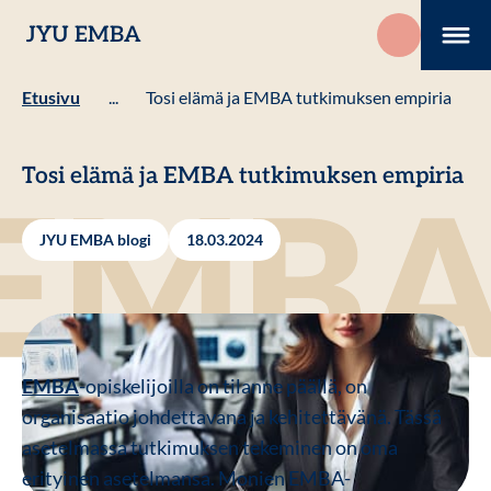
Hyppää
JYU EMBA
sisältöön
Me
Etusivu
...
Tosi elämä ja EMBA tutkimuksen empiria
Tosi elämä ja EMBA tutkimuksen empiria
JYU EMBA blogi
18.03.2024
EMBA
-opiskelijoilla on tilanne päällä, on
organisaatio johdettavana ja kehitettävänä. Tässä
asetelmassa tutkimuksen tekeminen on oma
erityinen asetelmansa. Monien EMBA-