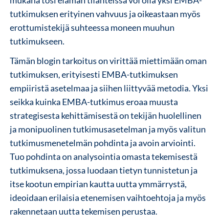
mukana tosi elämän tilanteissa voi olla yksi EMBA-
tutkimuksen erityinen vahvuus ja oikeastaan myös
erottumistekijä suhteessa moneen muuhun
tutkimukseen.
Tämän blogin tarkoitus on virittää miettimään oman
tutkimuksen, erityisesti EMBA-tutkimuksen
empiiristä asetelmaa ja siihen liittyvää metodia. Yksi
seikka kuinka EMBA-tutkimus eroaa muusta
strategisesta kehittämisestä on tekijän huolellinen
ja monipuolinen tutkimusasetelman ja myös valitun
tutkimusmenetelmän pohdinta ja avoin arviointi.
Tuo pohdinta on analysointia omasta tekemisestä
tutkimuksena, jossa luodaan tietyn tunnistetun ja
itse kootun empirian kautta uutta ymmärrystä,
ideoidaan erilaisia etenemisen vaihtoehtoja ja myös
rakennetaan uutta tekemisen perustaa.