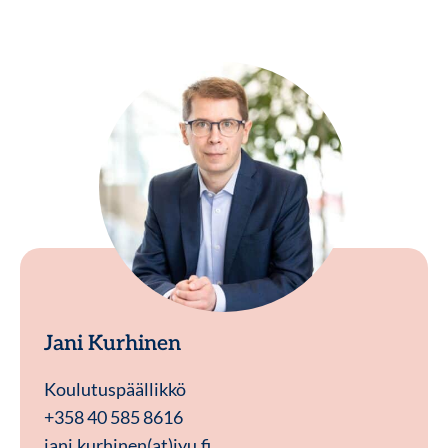
Jani Kurhinen
Koulutuspäällikkö
+358 40 585 8616
jani.kurhinen(at)jyu.fi