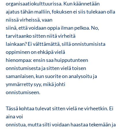
organisaatiokulttuurissa. Kun käännetään
ajatus tähän malliin, fokuksen ei siis tulekaan olla
niissä virheissä, vaan
siinä, että voidaan oppia ilman pelkoa. No,
tarvitaanko sitten niitä virheitä
lainkaan? Ei välttämättä, sillä onnistumisista
oppiminen on ehkäpä vielä
hienompaa: ensin saa huipputunteen
onnistumisesta ja sitten vielä toisen
samanlaisen, kun suorite on analysoitu ja
ymmärretty syy, mikä johti
onnistumiseen.
Tässä kohtaa tulevat sitten vielä ne virheetkin. Ei
aina voi
onnistua, mutta silti voidaan haastaa tekemään ja