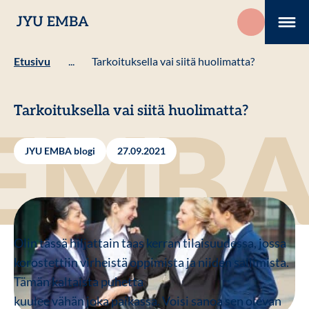
Hyppää
JYU EMBA
sisältöön
Me
Etusivu
...
Tarkoituksella vai siitä huolimatta?
Tarkoituksella vai siitä huolimatta?
JYU EMBA blogi
27.09.2021
Olin tässä hiljattain taas kerran tilaisuudessa, jossa
korostettiin virheistä oppimista ja niiden sallimista.
Tämän kaltaista puhetta
kuulee vähän joka paikassa. Voisi sanoa sen olevan