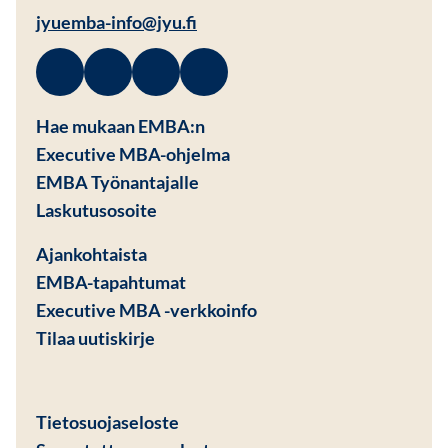
jyuemba-info@jyu.fi
Facebook
Avautuu uuteen ikkunaan
Linkedin
Avautuu uuteen ikkunaan
Instagram
Avautuu uuteen ikkunaan
Youtube
Avautuu uuteen ikkunaan
Hae mukaan EMBA:n
Executive MBA-ohjelma
EMBA Työnantajalle
Avautuu uuteen ikkunaan
Laskutusosoite
Ajankohtaista
EMBA-tapahtumat
Executive MBA -verkkoinfo
Tilaa uutiskirje
Avautuu uuteen ikkunaan
Tietosuojaseloste