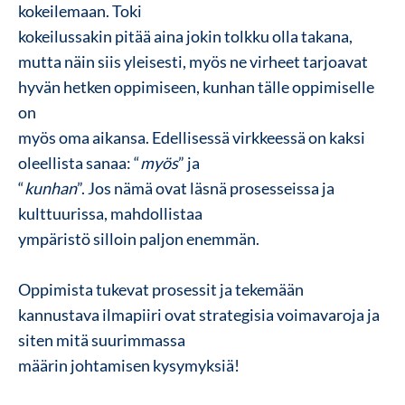
kokeilemaan. Toki
kokeilussakin pitää aina jokin tolkku olla takana,
mutta näin siis yleisesti, myös ne virheet tarjoavat
hyvän hetken oppimiseen, kunhan tälle oppimiselle
on
myös oma aikansa. Edellisessä virkkeessä on kaksi
oleellista sanaa: “
myös
” ja
“
kunhan
”. Jos nämä ovat läsnä prosesseissa ja
kulttuurissa, mahdollistaa
ympäristö silloin paljon enemmän.
Oppimista tukevat prosessit ja tekemään
kannustava ilmapiiri ovat strategisia voimavaroja ja
siten mitä suurimmassa
määrin johtamisen kysymyksiä!