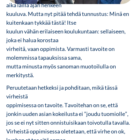
aika lailla ajan henkeen
kuuluva. Mutta nyt pitää tehdä tunnustus: Minä en
kuitenkaan tykkää tästä! Itse
kuulun vähän erilaiseen koulukuntaan: sellaiseen,
joka ei halua korostaa
virheitä, vaan oppimista. Varmasti tavoite on
molemmissa tapauksissa sama,
mutta minusta myös sanoman muotoilulla on
merkitystä.
Peruutetaan hetkeksi ja pohditaan, mikä tässä
virheistä
oppimisessa on tavoite. Tavoitehan on se, että
jonkin uuden asian kokeilusta ei ”joudu tuomiolle”,
jos se ei nyt sitten onnistuisikaan toivotulla tavalla.
Virheistä oppimisessa oletetaan, että virhe on ok,