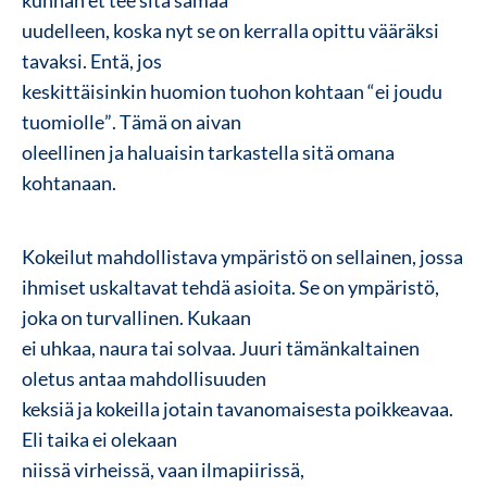
kunhan et tee sitä samaa
uudelleen, koska nyt se on kerralla opittu vääräksi
tavaksi. Entä, jos
keskittäisinkin huomion tuohon kohtaan “ei joudu
tuomiolle”. Tämä on aivan
oleellinen ja haluaisin tarkastella sitä omana
kohtanaan.
Kokeilut mahdollistava ympäristö on sellainen, jossa
ihmiset uskaltavat tehdä asioita. Se on ympäristö,
joka on turvallinen. Kukaan
ei uhkaa, naura tai solvaa. Juuri tämänkaltainen
oletus antaa mahdollisuuden
keksiä ja kokeilla jotain tavanomaisesta poikkeavaa.
Eli taika ei olekaan
niissä virheissä, vaan ilmapiirissä,