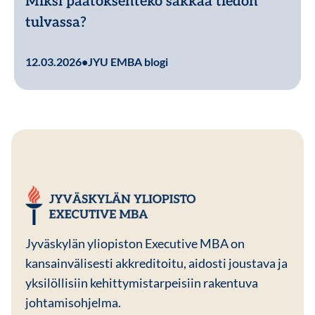
Miksi päätöksenteko sakkaa tiedon
tulvassa?
Lue lisää
12.03.2026
•
JYU EMBA blogi
JYU EMBA
Jyväskylän yliopiston Executive MBA on
kansainvälisesti akkreditoitu, aidosti joustava ja
yksilöllisiin kehittymistarpeisiin rakentuva
johtamisohjelma.