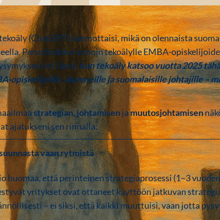
 tekoäly (ChatGPT) hahmottaisi, mikä on olennaista suomala
eella. Perustiedoksi annoin tekoälylle EMBA-opiskelijoi
ysymykseni oli tämä:
kun tekoäly katsoo vuotta 2025 tähän 
opiskelijoille, alumneille ja suomalaisille johtajille – m
 maailmaa
strategian
,
johtamisen
ja
muutosjohtamisen
näk
at ajatukseni sen rinnalla:
e suunnasta vaan rytmistä
o huomaa, että perinteinen strategiaprosessi (1–3 vuoden v
tyvät yritykset ovat ottaneet käyttöön jatkuvan strategia
nöllisesti – ei siksi, että kaikki muuttuisi, vaan jotta pysy