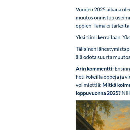
Vuoden 2025 aikana ole
muutos onnistuu useimmit
oppien. Tämä ei tarkoita,
Yksi tiimi kerrallaan. Yk
Tällainen lähestymistap
älä odota suurta muutost
Arin kommentti:
Ensinnä
heti kokeilla oppeja ja 
voi miettiä:
Mitkä kolme
loppuvuonna 2025?
Nii