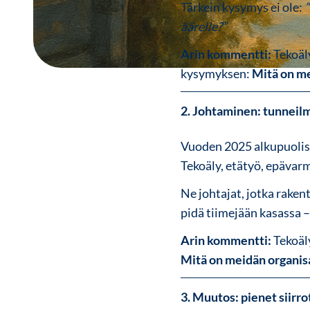
Tärkein kysymys ei ole:
äärelle?”
Arin kommentti:
Tekoäl
kysymyksen:
Mitä on me
2. Johtaminen: tunneil
Vuoden 2025 alkupuolisko
Tekoäly, etätyö, epävar
Ne johtajat, jotka raken
pidä tiimejään kasassa –
Arin kommentti:
Tekoäl
Mitä on meidän organis
3. Muutos: pienet siirro