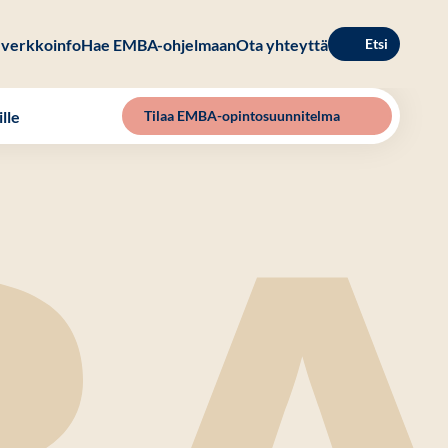
verkkoinfo
Hae EMBA-ohjelmaan
Ota yhteyttä
Etsi
lle
Tilaa EMBA-opintosuunnitelma