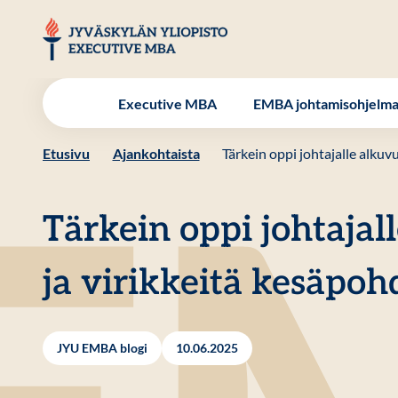
Hyppää
sisältöön
JYU EMBA
Executive MBA
EMBA johtamisohjelm
Etusivu
Ajankohtaista
Tärkein oppi johtajalle alkuv
Tärkein oppi johtajal
ja virikkeitä kesäpoh
JYU EMBA blogi
10.06.2025