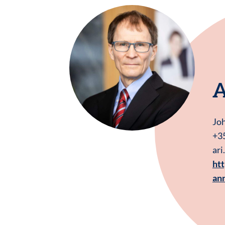
A
Joh
+3
ari
ht
an