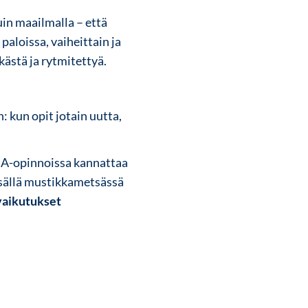
in maailmalla – että
paloissa, vaiheittain ja
ykästä ja rytmitettyä.
: kun opit jotain uutta,
MBA-opinnoissa kannattaa
Kesällä mustikkametsässä
vaikutukset