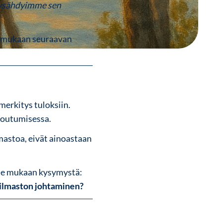
pysähdyimme sen
n mukaan seuraavan
merkitys tuloksiin.
itoutumisessa.
lmastoa, eivät ainoastaan
lle mukaan kysymystä:
eilmaston johtaminen?