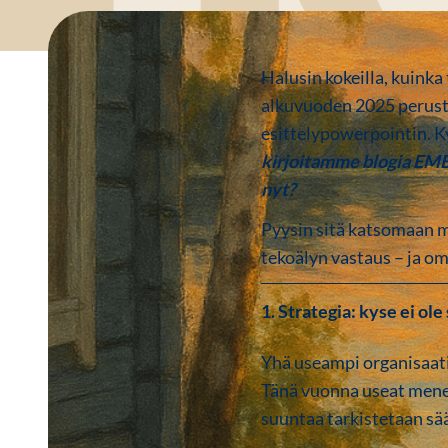
Halusin kokeilla, kuinka
alkuvuoden 2025 perust
esittelypowerpointin. K
kirjoitamme blogia EMBA-
nyt?
Pyysin sitä katsomaan
tekoälyn vastaus – ja om
1. Strategia: kyse ei ol
Yhä useampi organisaati
Tänä vuonna useat menes
suuntaa tarkistetaan sään