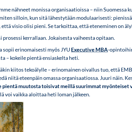
mme nähneet monissa organisaatioissa – niin Suomessa ku
en silloin, kun sitä lähestytään modulaarisesti: pienissä 
 että visio olisi pieni. Se tarkoittaa, että eteneminen on äl
si prosessi kerrallaan. Jokaisesta vaiheesta opitaan.
a sopii erinomaisesti myös JYU
Executive MBA
-opintoihin
a – kokeile pientä ensiaskelta heti.
kin kiitos tekoälylle – erinomainen oivallus tuo, että E
viedä niitä eteenpäin omassa organisaatiossa. Juuri näin. 
 pientä muutosta toisivat meillä suurimmat myönteiset 
llä voi vaikka aloittaa heti loman jälkeen.