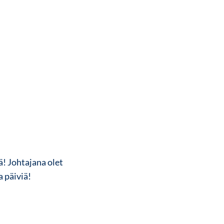
ä! Johtajana olet
a päiviä!