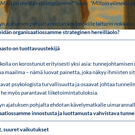
”Mikä on meidän strategiamme?”
vaan:
”Milloin viimeksi 
yn ajatuksen pohjalta nostan kesämökille laiturin nokkaa
idän organisaatiossamme strateginen hereilläolo?
masto on tuottavuustekijä
lla on korostunut erityisesti yksi asia: tunnejohtamisen 
ma maailma – nämä luovat painetta, joka näkyy ihmisten s
tavat psykologista turvallisuutta ja osaavat johtaa tunnei
 he myös parantavat liiketoimintatuloksia.
yn ajatuksen pohjalta ehdotan kävelymatkalle uimaranna
aatiossamme innostusta ja luottamusta vahvistava tunn
t, suuret vaikutukset