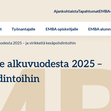
Ajankohtaista
Tapahtumat
EMBA-
at
Työnantajalle
EMBA opiskelijalle
EMBA alumni
uodesta 2025 – ja virikkeitä kesäpohdintoihin
le alkuvuodesta 2025 –
dintoihin