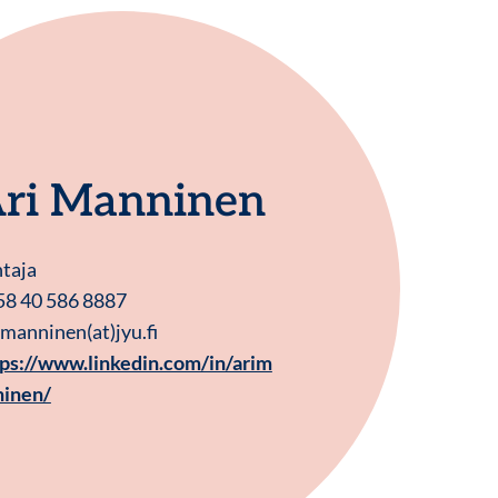
ri Manninen
taja
58 40 586 8887
.manninen(at)jyu.fi
tps://www.linkedin.com/in/arim
ninen/