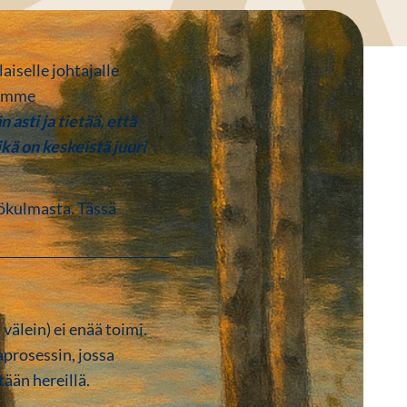
iselle johtajalle
demme
asti ja tietää, että
ikä on keskeistä juuri
ökulmasta. Tässä
älein) ei enää toimi.
prosessin, jossa
tään hereillä.