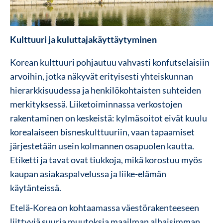
Kulttuuri ja kuluttajakäyttäytyminen
Korean kulttuuri pohjautuu vahvasti konfutselaisiin
arvoihin, jotka näkyvät erityisesti yhteiskunnan
hierarkkisuudessa ja henkilökohtaisten suhteiden
merkityksessä. Liiketoiminnassa verkostojen
rakentaminen on keskeistä: kylmäsoitot eivät kuulu
korealaiseen bisneskulttuuriin, vaan tapaamiset
järjestetään usein kolmannen osapuolen kautta.
Etiketti ja tavat ovat tiukkoja, mikä korostuu myös
kaupan asiakaspalvelussa ja liike-elämän
käytänteissä.
Etelä-Korea on kohtaamassa väestörakenteeseen
liittyviä suuria muutoksia maailman alhaisimman