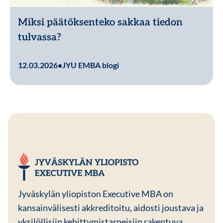
Miksi päätöksenteko sakkaa tiedon
tulvassa?
Lue lisää
12.03.2026
•
JYU EMBA blogi
JYU EMBA
Jyväskylän yliopiston Executive MBA on
kansainvälisesti akkreditoitu, aidosti joustava ja
yksilöllisiin kehittymistarpeisiin rakentuva