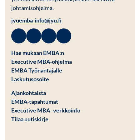
johtamisohjelma.
jyuemba-info@jyu.fi
Facebook
Avautuu uuteen ikkunaan
Linkedin
Avautuu uuteen ikkunaan
Instagram
Avautuu uuteen ikkunaan
Youtube
Avautuu uuteen ikkunaan
Hae mukaan EMBA:n
Executive MBA-ohjelma
EMBA Työnantajalle
Avautuu uuteen ikkunaan
Laskutusosoite
Ajankohtaista
EMBA-tapahtumat
Executive MBA -verkkoinfo
Tilaa uutiskirje