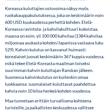
Koreassa kuluttajien ostovoima näkyy myös
ruokakauppakulutuksessa, joka on keskimäärin noin
600 USD kuukaudessa perhettä kohden. Etelä-
Koreassa ravintola- ja kahvilakulttuuri kukoistaa,
maassa on esim. yli 100 000 kahvilaa (1384 kahvilaa
miljoonaa asukasta kohden/Japanissa vastaava luku
529). Kahvin kulutus on kasvanut huimasti:
korealaiset juovat keskimäärin 367 kuppia vuodessa,
mikä tekee Etelä-Koreasta maailman toiseksi
suurimman kahvin kuluttajan Ranskan jälkeen.
Suomessa kahvinkulutus on kuitenkin omaa
luokkaansa: suomalaiset kuluttavat paahdettua
kahvia noin 10 kiloa henkeä kohden vuodessa.
Maa tunnetaan erittäin turvallisena kohteena
turisteille, ja paikallisten keskuudessa vallitsee