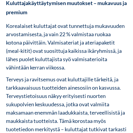
Kuluttajakäyttäytymisen muutokset – mukavuus ja
premium
Korealaiset kuluttajat ovat tunnettuja mukavuuden
arvostamisesta, ja vain 22 % valmistaa ruokaa
kotona päivittäin. Valmisateriat ja ateriapaketit
(meal-kitit) ovat suosittuja kaikissa ikäryhmissä, ja
lähes puolet kuluttajista syö valmisaterioita
vähintään kerran viikossa.
Terveys ja ravitsemus ovat kuluttajille tärkeitä, ja
tarkkaavaisuus tuotteiden ainesosiin on kasvussa.
Terveystietoisuus näkyy erityisesti nuorten
sukupolvien keskuudessa, jotka ovat valmiita
maksamaan enemmän laadukkaista, terveellisistä ja
maukkaista tuotteista. Tämä korostaa myös
tuotetiedon merkitystä – kuluttajat tutkivat tarkasti