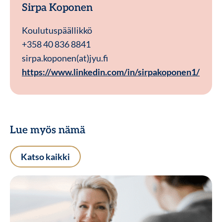
Sirpa Koponen
Koulutuspäällikkö
+358 40 836 8841
sirpa.koponen(at)jyu.fi
https://www.linkedin.com/in/sirpakoponen1/
Lue myös nämä
Katso kaikki