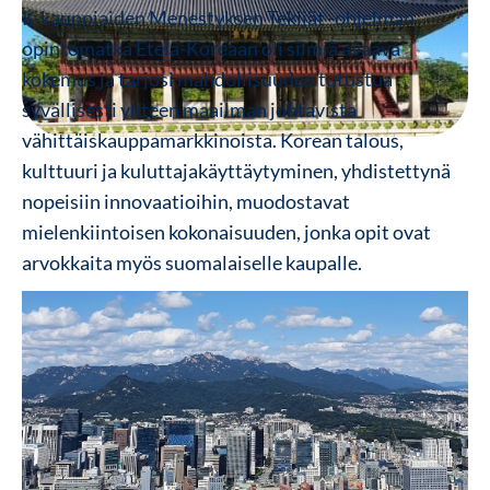
K-kauppiaiden Menestyksen Tekijät -ohjelman
opintomatka Etelä-Koreaan oli silmiä avaava
kokemus ja tarjosi mahdollisuuden tutustua
syvällisesti yhteen maailman johtavista
vähittäiskauppamarkkinoista. Korean talous,
kulttuuri ja kuluttajakäyttäytyminen, yhdistettynä
nopeisiin innovaatioihin, muodostavat
mielenkiintoisen kokonaisuuden, jonka opit ovat
arvokkaita myös suomalaiselle kaupalle.