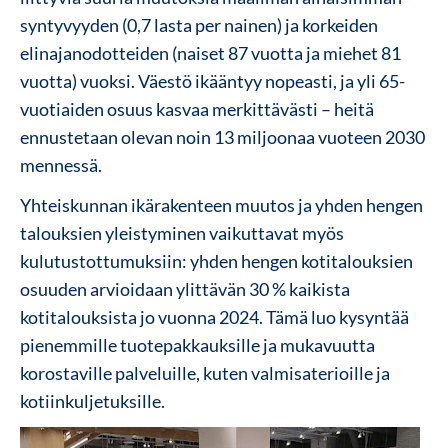
syntyvyyden (0,7 lasta per nainen) ja korkeiden
elinajanodotteiden (naiset 87 vuotta ja miehet 81
vuotta) vuoksi. Väestö ikääntyy nopeasti, ja yli 65-
vuotiaiden osuus kasvaa merkittävästi – heitä
ennustetaan olevan noin 13 miljoonaa vuoteen 2030
mennessä.
Yhteiskunnan ikärakenteen muutos ja yhden hengen
talouksien yleistyminen vaikuttavat myös
kulutustottumuksiin: yhden hengen kotitalouksien
osuuden arvioidaan ylittävän 30 % kaikista
kotitalouksista jo vuonna 2024. Tämä luo kysyntää
pienemmille tuotepakkauksille ja mukavuutta
korostaville palveluille, kuten valmisaterioille ja
kotiinkuljetuksille.