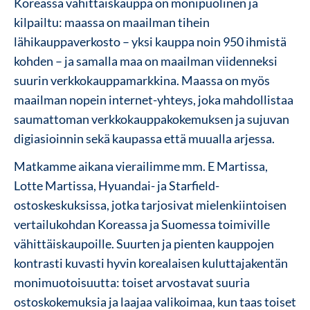
Koreassa vähittäiskauppa on monipuolinen ja
kilpailtu: maassa on maailman tihein
lähikauppaverkosto – yksi kauppa noin 950 ihmistä
kohden – ja samalla maa on maailman viidenneksi
suurin verkkokauppamarkkina. Maassa on myös
maailman nopein internet-yhteys, joka mahdollistaa
saumattoman verkkokauppakokemuksen ja sujuvan
digiasioinnin sekä kaupassa että muualla arjessa.
Matkamme aikana vierailimme mm. E Martissa,
Lotte Martissa, Hyuandai- ja Starfield-
ostoskeskuksissa, jotka tarjosivat mielenkiintoisen
vertailukohdan Koreassa ja Suomessa toimiville
vähittäiskaupoille. Suurten ja pienten kauppojen
kontrasti kuvasti hyvin korealaisen kuluttajakentän
monimuotoisuutta: toiset arvostavat suuria
ostoskokemuksia ja laajaa valikoimaa, kun taas toiset