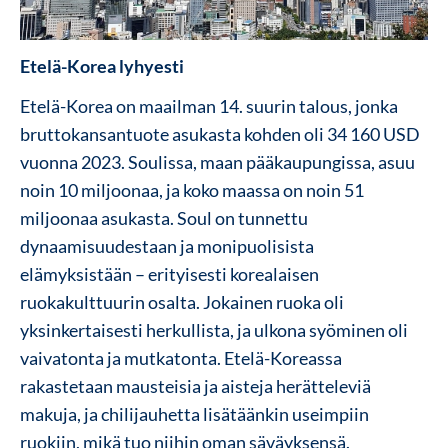
Etelä-Korea lyhyesti
Etelä-Korea on maailman 14. suurin talous, jonka
bruttokansantuote asukasta kohden oli 34 160 USD
vuonna 2023. Soulissa, maan pääkaupungissa, asuu
noin 10 miljoonaa, ja koko maassa on noin 51
miljoonaa asukasta. Soul on tunnettu
dynaamisuudestaan ja monipuolisista
elämyksistään – erityisesti korealaisen
ruokakulttuurin osalta. Jokainen ruoka oli
yksinkertaisesti herkullista, ja ulkona syöminen oli
vaivatonta ja mutkatonta. Etelä-Koreassa
rakastetaan mausteisia ja aisteja herätteleviä
makuja, ja chilijauhetta lisätäänkin useimpiin
ruokiin, mikä tuo niihin oman säväyksensä.