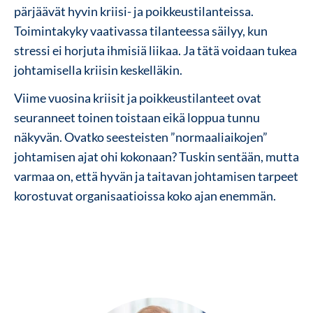
pärjäävät hyvin kriisi- ja poikkeustilanteissa.
T
oimintakyky vaativassa tilanteessa säilyy, kun
stressi ei horjuta ihmisiä liikaa. Ja tätä voidaan tukea
johtamisella kriisin keskelläkin.
Viime vuosina kriisit ja poikkeustilanteet ovat
seuranneet toinen toistaan eikä loppua tunnu
näkyvän. Ovatko seesteisten ”normaaliaikojen”
johtamisen ajat ohi kokonaan? Tuskin sentään, mutta
varmaa on, että hyvän ja taitavan johtamisen tarpeet
korostuvat organisaatioissa koko ajan enemmän.