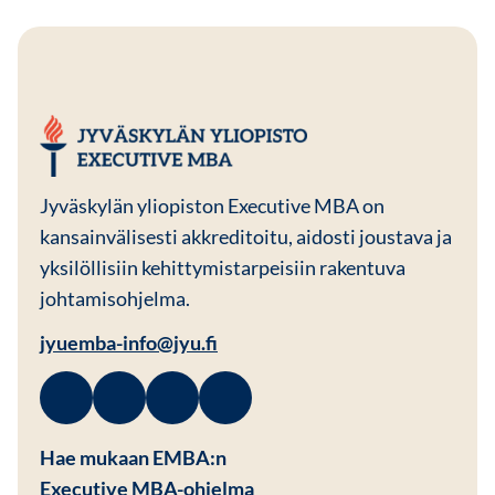
JYU EMBA
Jyväskylän yliopiston Executive MBA on
kansainvälisesti akkreditoitu, aidosti joustava ja
yksilöllisiin kehittymistarpeisiin rakentuva
johtamisohjelma.
jyuemba-info@jyu.fi
Facebook
Avautuu uuteen ikkunaan
Linkedin
Avautuu uuteen ikkunaan
Instagram
Avautuu uuteen ikkunaan
Youtube
Avautuu uuteen ikkunaan
Hae mukaan EMBA:n
Executive MBA-ohjelma