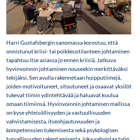
Harri Gustafsbergin sanomassa korostuu, että
onnistunut kriisi- tai poikkeustilanteen johtaminen
tapahtuu itse asiassa jo ennen kriisiä. Jatkuva
hyvinvoinnin johtaminen nouseekin merkittäväksi
tekijäksi. Sen avulla rakennetaan huipputiimejä,
joiden motivoituneet, sitoutuneet ja osaavat yksilöt
tukevat tiimin ydintehtävää ja haluavat kuulua
omaan tiimiinsä.
Hyvinvoinnin johtamisen mallissa
on kyse yhteisöllisyyden ja vastuullisuuden
vahvistamisesta, itseohjautuvuuden ja
kompetenssien tukemisesta sekä psykologisen
turvallisuuden rakentamisesta, joka vahvistaa työn