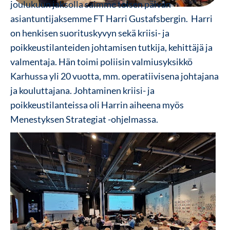
joulukuun jaksolla saimme toisen päivän
asiantuntijaksemme FT Harri Gustafsbergin. Harri
on henkisen suorituskyvyn sekä kriisi- ja
poikkeustilanteiden johtamisen tutkija, kehittäjä ja
valmentaja. Hän toimi poliisin valmiusyksikkö
Karhussa yli 20 vuotta, mm. operatiivisena johtajana
ja kouluttajana. Johtaminen kriisi- ja
poikkeustilanteissa oli Harrin aiheena myös
Menestyksen Strategiat -ohjelmassa.