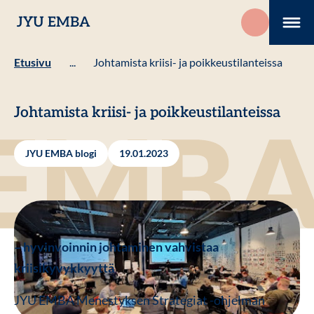
Hyppää
JYU EMBA
sisältöön
Me
Etusivu
...
Johtamista kriisi- ja poikkeustilanteissa
Johtamista kriisi- ja poikkeustilanteissa
JYU EMBA blogi
19.01.2023
– hyvinvoinnin johtaminen vahvistaa
kriisikyvykkyyttä
JYU EMBA
Menestyksen Strategiat
-ohjelman