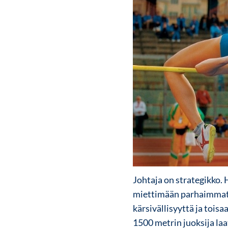
Johtaja on strategikko.
miettimään parhaimmat 
kärsivällisyyttä ja tois
1500 metrin juoksija laa