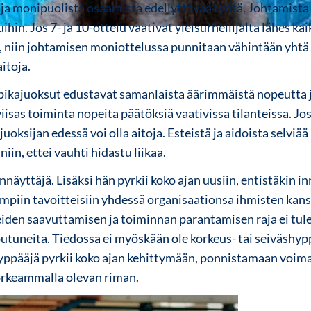
ja monipuolista osaamista edellyttävää työtä. Johtamista v
hin. Jos 7- ja 10-ottelu vaativat yleisurheilijalta lähes ka
, niin johtamisen moniottelussa punnitaan vähintään yhtä l
itoja.
 pikajuoksut edustavat samanlaista äärimmäistä nopeutta 
 viisas toiminta nopeita päätöksiä vaativissa tilanteissa. J
uoksijan edessä voi olla aitoja. Esteistä ja aidoista selviä
niin, ettei vauhti hidastu liikaa.
näyttäjä. Lisäksi hän pyrkii koko ajan uusiin, entistäkin 
mpiin tavoitteisiin yhdessä organisaationsa ihmisten kan
eiden saavuttamisen ja toiminnan parantamisen raja ei tule
toutuneita. Tiedossa ei myöskään ole korkeus- tai seiväshy
yppääjä pyrkii koko ajan kehittymään, ponnistamaan voi
orkeammalla olevan riman.