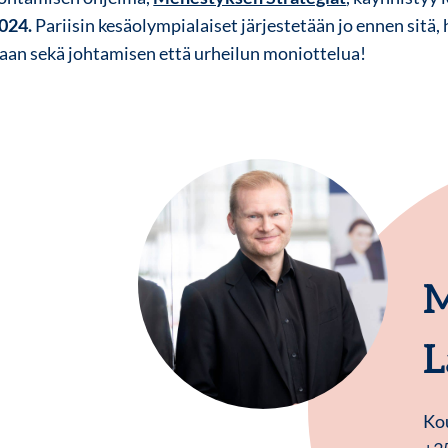
2024.
Pariisin kesäolympialaiset järjestetään jo ennen sitä,
emaan sekä johtamisen että urheilun moniottelua!
M
L
Kou