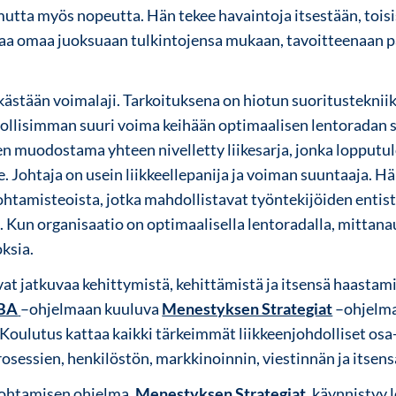
utta myös nopeutta. Hän tekee havaintoja itsestään, toisis
taa omaa juoksuaan tulkintojensa mukaan, tavoitteenaan 
kästään voimalaji. Tarkoituksena on hiotun suoritustekniik
ollisimman suuri voima keihään optimaalisen lentoradan s
n muodostama yhteen nivelletty liikesarja, jonka lopputul
 Johtaja on usein liikkeellepanija ja voiman suuntaaja. Hä
ohtamisteoista, jotka mahdollistavat työntekijöiden enti
Kun organisaatio on optimaalisella lentoradalla, mittana
ksia.
at jatkuvaa kehittymistä, kehittämistä ja itsensä haastam
MBA
–ohjelmaan kuuluva
Menestyksen Strategiat
–ohjelma
Koulutus kattaa kaikki tärkeimmät liikkeenjohdolliset osa
rosessien, henkilöstön, markkinoinnin, viestinnän ja itsen
johtamisen ohjelma,
Menestyksen Strategiat
, käynnistyy 