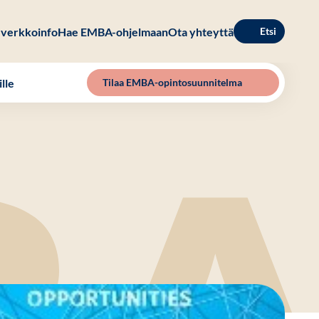
verkkoinfo
Hae EMBA-ohjelmaan
Ota yhteyttä
Etsi
lle
Tilaa EMBA-opintosuunnitelma