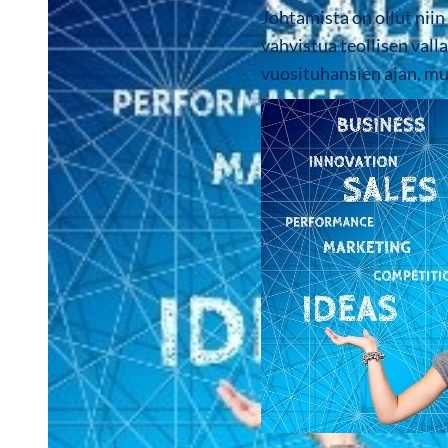
Johtamista on ollut nii
vahvistua teollisen val
vuosituhansien ajan, mu