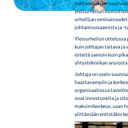
Johtaminen on vaativaa 
yleisurheilun moniottelui
urheilijan ominaisuudet
johtamisosaamista ja -ta
Yleisurheilun ottelussa
kuin johtajan taitava ja
esteitä samoin kuin pikaj
ylitystekniikan ansiosta 
Johtaja on usein suunnan
haastavampiin ja korkea
organisaatiossa tavoitt
ovat innostuneita ja si
maksimikorkeus, vaan h
ylittämään entistäkin k