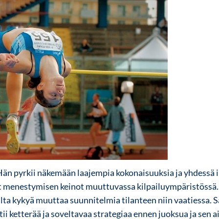
 Hän pyrkii näkemään laajempia kokonaisuuksia ja yhdessä
menestymisen keinot muuttuvassa kilpailuympäristössä. 
aalta kykyä muuttaa suunnitelmia tilanteen niin vaatiessa. S
tii ketterää ja soveltavaa strategiaa ennen juoksua ja sen 