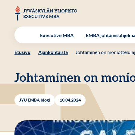
Hyppää
sisältöön
JYU EMBA
Executive MBA
EMBA johtamisohjelm
Etusivu
Ajankohtaista
Johtaminen on moniottelulaj
Johtaminen on moniot
JYU EMBA blogi
10.04.2024