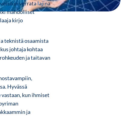
oisikin verrata lajina
ikki mahdolliset
aaja kirjo
ja teknistä osaamista
oskus johtaja kohtaa
ä rohkeuden ja taitavan
innostavampiin,
ssa. Hyvässä
 vastaan, kun ihmiset
ppyriman
makkaammin ja