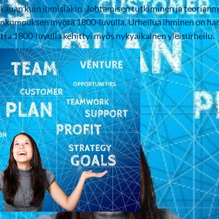
n kauan kuin ihmisiäkin. Johtamisen tutkiminen ja teorian
lankumouksen myötä 1800-luvulla. Urheilua ihminen on ha
tta 1800-luvulla kehittyi myös nykyaikainen yleisurheilu.