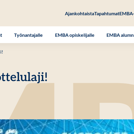
Ajankohtaista
Tapahtumat
EMBA-
at
Työnantajalle
EMBA opiskelijalle
EMBA alumni
i!
telulaji!