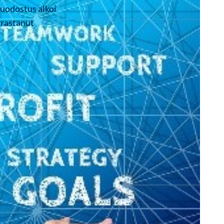
muodostus alkoi
rrastanut