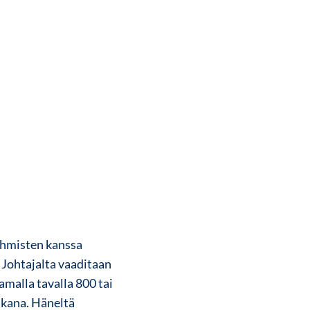
 ihmisten kanssa
Johtajalta vaaditaan
amalla tavalla 800 tai
aikana. Häneltä