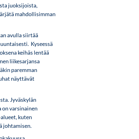
ta juoksijoista,
pärjätä mahdollisimman
an avulla siirtää
uuntaisesti. Kyseessä
oksena keihäs lentää
nen liikesarjansa
stäkin paremman
uhat näyttävät
ista. Jyväskylän
 on varsinainen
-alueet, kuten
sä johtamisen.
lokakuussa,