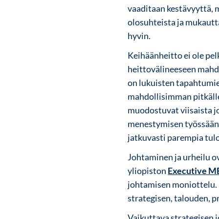
vaaditaan kestävyyttä, m
olosuhteista ja mukaut
hyvin.
Keihäänheitto ei ole pel
heittovälineeseen mahd
on lukuisten tapahtumie
mahdollisimman pitkälle.
muodostuvat viisaista j
menestymisen työssään. 
jatkuvasti parempia tulo
Johtaminen ja urheilu ov
yliopiston
Executive 
johtamisen moniottelu. 
strategisen, talouden, p
Vaikuttava strategisen 