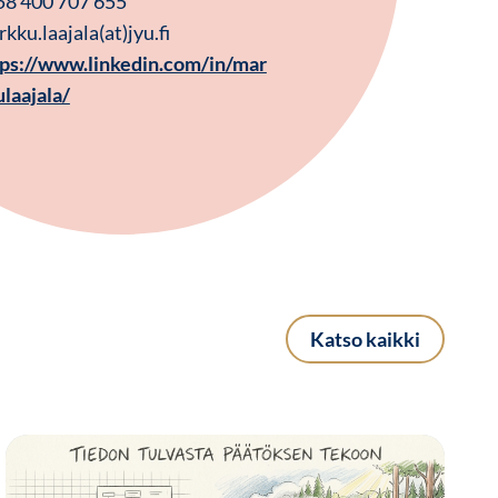
58 400 707 655
kku.laajala(at)jyu.fi
tps://www.linkedin.com/in/mar
laajala/
Katso kaikki