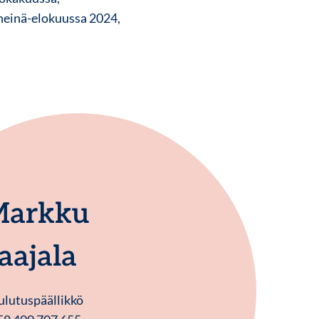
 heinä-elokuussa 2024,
arkku
aajala
lutuspäällikkö