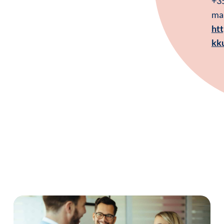
+3
mar
ht
kku