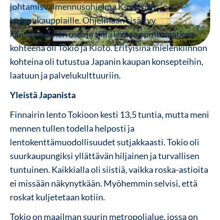
johtamisvalmennusohjelma K-ryhmän
huippukauppiaille. Ohjelmaan sisältyy
kansainvälinen osio ja tällä kertaa opintomatkan
kohteena oli Tokio ja Kioto. Erityisinä mielenkiinnon
kohteina oli tutustua Japanin kaupan konsepteihin,
laatuun ja palvelukulttuuriin.
Yleistä Japanista
Finnairin lento Tokioon kesti 13,5 tuntia, mutta meni
mennen tullen todella helposti ja
lentokenttämuodollisuudet sutjakkaasti. Tokio oli
suurkaupungiksi yllättävän hiljainen ja turvallisen
tuntuinen. Kaikkialla oli siistiä, vaikka roska-astioita
ei missään näkynytkään. Myöhemmin selvisi, että
roskat kuljetetaan kotiin.
Tokio on maailman suurin metropolialue, jossa on