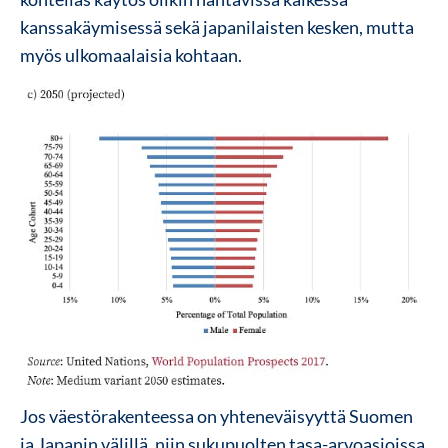
kanssakäymisessä sekä japanilaisten kesken, mutta
myös ulkomaalaisia kohtaan.
Jos väestörakenteessa on yhteneväisyyttä Suomen
ja Japanin välillä, niin sukupuolten tasa-arvoasioissa