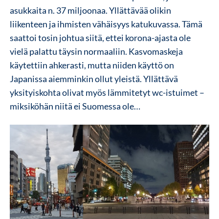
asukkaita n. 37 miljoonaa. Yllättävää olikin
liikenteen ja ihmisten vähäisyys katukuvassa. Tämä
saattoi tosin johtua siitä, ettei korona-ajasta ole
vielä palattu täysin normaaliin. Kasvomaskeja
käytettiin ahkerasti, mutta niiden käyttö on
Japanissa aiemminkin ollut yleistä. Yllättävä
yksityiskohta olivat myös lämmitetyt wc-istuimet –
miksiköhän niitä ei Suomessa ole…