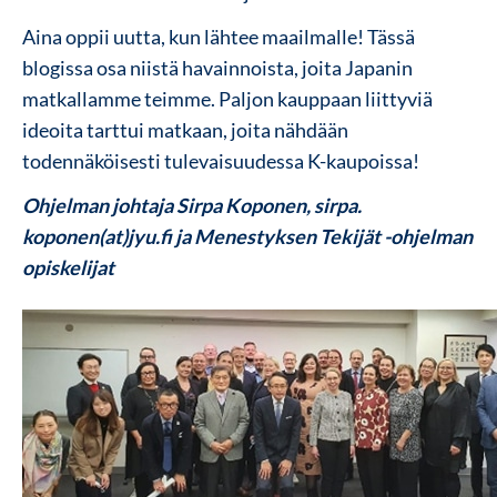
Aina oppii uutta, kun lähtee maailmalle! Tässä
blogissa osa niistä havainnoista, joita Japanin
matkallamme teimme. Paljon kauppaan liittyviä
ideoita tarttui matkaan, joita nähdään
todennäköisesti tulevaisuudessa K-kaupoissa!
Ohjelman johtaja S
irpa Koponen, sirpa.
koponen(at)jyu.fi ja Menestyksen Tekijät -ohjelman
opiskelijat