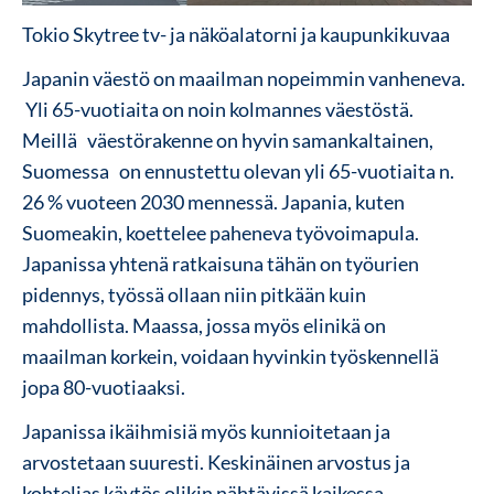
Tokio Skytree tv- ja näköalatorni ja kaupunkikuvaa
Japanin väestö on maailman nopeimmin vanheneva.
Yli 65-vuotiaita on noin kolmannes väestöstä.
Meillä väestörakenne on hyvin samankaltainen,
Suomessa on ennustettu olevan yli 65-vuotiaita n.
26 % vuoteen 2030 mennessä. Japania, kuten
Suomeakin, koettelee paheneva työvoimapula.
Japanissa yhtenä ratkaisuna tähän on työurien
pidennys, työssä ollaan niin pitkään kuin
mahdollista. Maassa, jossa myös elinikä on
maailman korkein, voidaan hyvinkin työskennellä
jopa 80-vuotiaaksi.
Japanissa ikäihmisiä myös kunnioitetaan ja
arvostetaan suuresti. Keskinäinen arvostus ja
kohtelias käytös olikin nähtävissä kaikessa