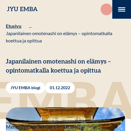
Hyppää
JYU EMBA
sisältöön
Me
Etusivu
...
Japanilainen omotenashi on elämys – opintomatkalla
koettua ja opittua
Japanilainen omotenashi on elämys –
opintomatkalla koettua ja opittua
JYU EMBA blogi
01.12.2022
Menestyksen Tekijät on räätälöity