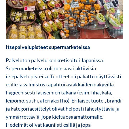
Itsepalvelupisteet supermarketeissa
Palveluton palvelu konkretisoitui Japanissa.
Supermarketeissa oli runsaasti aktiivisia
itsepalvelupisteitä. Tuotteet oli pakattu näyttävästi
esille ja valmistus tapahtui asiakkaiden näkyvillä
hygieenisesti lasiseinien takana (esim. liha, kala,
leipomo, sushi, ateriakeittiö).
Erilaiset tuote-, brändi-
ja kategoriaesittelyt olivat helposti lähestyttäviä ja
ymmärrettäviä, jopa kieltä osaamattomalle.
Hedelmät olivat kauniisti esillä ja jopa