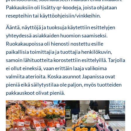
Pakkauksiin oli lisätty qr-koodeja, joista ohjataan
resepteihin tai käyttöohjeisiin/vinkkeihin.
Ääntä, näyttöjä ja tuoksuja käytettiin esittelyjen
yhteydessä asiakkaiden huomion saamiseksi.
Ruokakaupoissa oli hienosti nostettu esille
paikallisia toimittajia ja tuottajia
henkilökuvin,
samoin lähituotteita korostettiin esittelyillä. Tarjolla
ei ollut eineksiä, vaan erittäin laaja valikoima
valmiita aterioita. Koska asunnot Japanissa ovat
pieniä eikä säilytystilaa ole paljon, myös tuotteiden
pakkauskoot olivat pieniä.