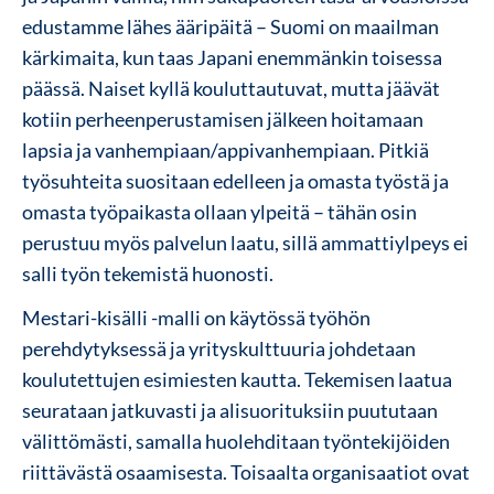
edustamme lähes ääripäitä – Suomi on maailman
kärkimaita, kun taas Japani enemmänkin toisessa
päässä. Naiset kyllä kouluttautuvat, mutta jäävät
kotiin perheenperustamisen jälkeen hoitamaan
lapsia ja vanhempiaan/appivanhempiaan. Pitkiä
työsuhteita suositaan edelleen ja omasta työstä ja
omasta työpaikasta ollaan ylpeitä – tähän osin
perustuu myös palvelun laatu, sillä ammattiylpeys ei
salli työn tekemistä huonosti.
Mestari-kisälli -malli on käytössä työhön
perehdytyksessä ja yrityskulttuuria johdetaan
koulutettujen esimiesten kautta. Tekemisen laatua
seurataan jatkuvasti ja alisuorituksiin puututaan
välittömästi, samalla huolehditaan työntekijöiden
riittävästä osaamisesta. Toisaalta organisaatiot ovat