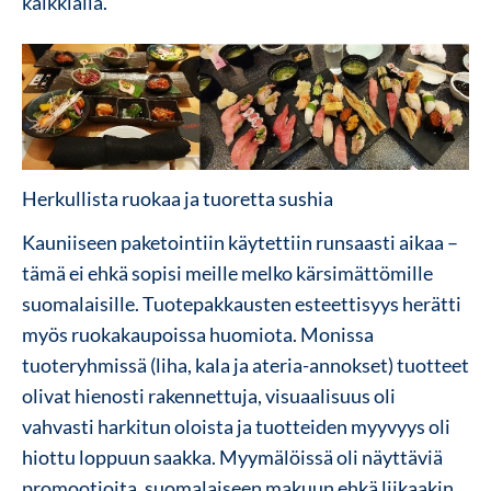
kaikkialla.
Herkullista ruokaa ja tuoretta sushia
Kauniiseen paketointiin käytettiin runsaasti aikaa –
tämä ei ehkä sopisi meille melko kärsimättömille
suomalaisille.
Tuotepakkausten esteettisyys herätti
myös ruokakaupoissa huomiota. Monissa
tuoteryhmissä (liha, kala ja ateria-annokset) tuotteet
olivat hienosti rakennettuja, visuaalisuus oli
vahvasti harkitun oloista ja tuotteiden myyvyys oli
hiottu loppuun saakka.
Myymälöissä oli näyttäviä
promootioita, suomalaiseen makuun ehkä liikaakin.