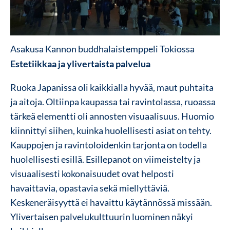
Asakusa Kannon buddhalaistemppeli Tokiossa
Estetiikkaa ja ylivertaista palvelua
Ruoka Japanissa oli kaikkialla hyvää, maut puhtaita
ja aitoja. Oltiinpa kaupassa tai ravintolassa, ruoassa
tärkeä elementti oli annosten visuaalisuus. Huomio
kiinnittyi siihen, kuinka huolellisesti asiat on tehty.
Kauppojen ja ravintoloidenkin tarjonta on todella
huolellisesti esillä. Esillepanot on viimeistelty ja
visuaalisesti kokonaisuudet ovat helposti
havaittavia, opastavia sekä miellyttäviä.
Keskeneräisyyttä ei havaittu käytännössä missään.
Ylivertaisen palvelukulttuurin luominen näkyi