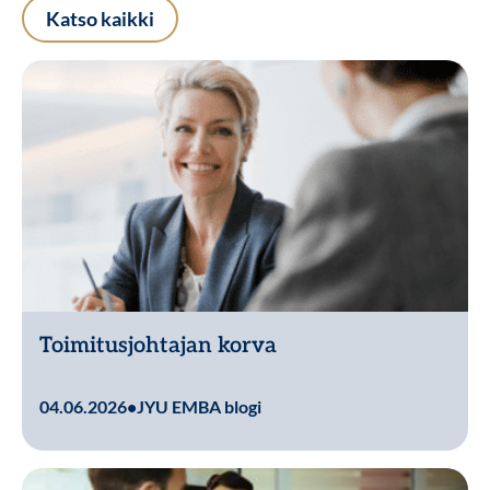
Katso kaikki
Toimitusjohtajan korva
Lue lisää
04.06.2026
•
JYU EMBA blogi