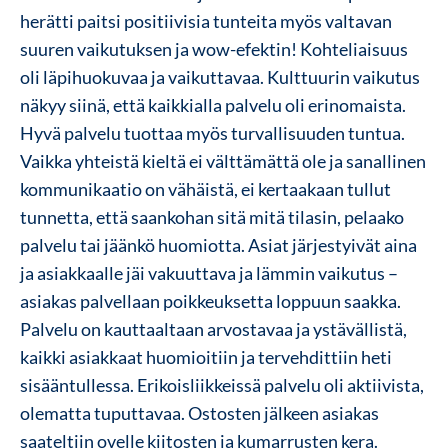
herätti paitsi positiivisia tunteita myös valtavan
suuren vaikutuksen ja wow-efektin! Kohteliaisuus
oli läpihuokuvaa ja vaikuttavaa. Kulttuurin vaikutus
näkyy siinä, että kaikkialla palvelu oli erinomaista.
Hyvä p
alvelu tuottaa myös turvallisuuden tuntua.
Vaikka yhteistä kieltä ei välttämättä ole ja sanallinen
kommunikaatio on vähäistä, ei kertaakaan tullut
tunnetta, että saankohan sitä mitä tilasin, pelaako
palvelu tai jäänkö huomiotta. Asiat järjestyivät aina
ja asiakkaalle jäi vakuuttava ja lämmin vaikutus –
a
siakas palvellaan poikkeuksetta loppuun saakka.
Palvelu on kauttaaltaan arvostavaa ja ystävällistä,
kaikki asiakkaat huomioitiin ja tervehdittiin heti
sisääntullessa.
Erikoisliikkeissä palvelu oli aktiivista,
olematta tuputtavaa. Ostosten jälkeen asiakas
saateltiin ovelle kiitosten ja kumarrusten kera.