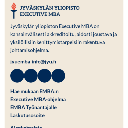
JYU EMBA
Jyväskylän yliopiston Executive MBA on
kansainvälisesti akkreditoitu, aidosti joustava ja
yksilöllisiin kehittymistarpeisiin rakentuva
johtamisohjelma.
jyuemba-info@jyu.fi
Facebook
Avautuu uuteen ikkunaan
Linkedin
Avautuu uuteen ikkunaan
Instagram
Avautuu uuteen ikkunaan
Youtube
Avautuu uuteen ikkunaan
Hae mukaan EMBA:n
Executive MBA-ohjelma
EMBA Työnantajalle
Avautuu uuteen ikkunaan
Laskutusosoite
Ajankohtaista