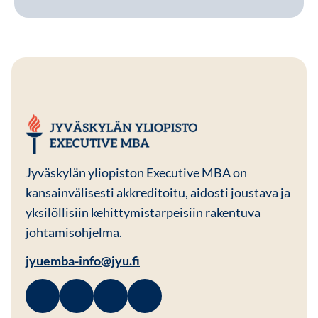
JYU EMBA
Jyväskylän yliopiston Executive MBA on
kansainvälisesti akkreditoitu, aidosti joustava ja
yksilöllisiin kehittymistarpeisiin rakentuva
johtamisohjelma.
jyuemba-info@jyu.fi
Facebook
Avautuu uuteen ikkunaan
Linkedin
Avautuu uuteen ikkunaan
Instagram
Avautuu uuteen ikkunaan
Youtube
Avautuu uuteen ikkunaan