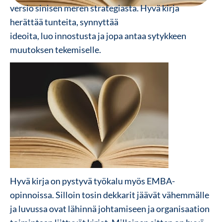
versio sinisen meren strategiasta. Hyvä kirja
herättää tunteita, synnyttää
ideoita, luo innostusta ja jopa antaa sytykkeen
muutoksen tekemiselle.
Hyvä kirja on pystyvä työkalu myös EMBA-
opinnoissa. Silloin tosin dekkarit jäävät vähemmälle
ja luvussa ovat lähinnä johtamiseen ja organisaation