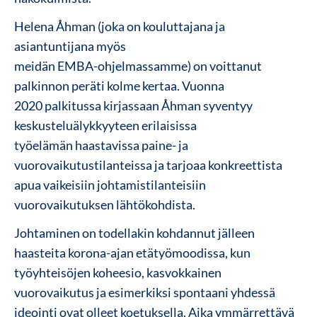
Helena Åhman (joka on kouluttajana ja
asiantuntijana myös
meidän EMBA-ohjelmassamme) on voittanut
palkinnon peräti kolme kertaa. Vuonna
2020 palkitussa kirjassaan Åhman syventyy
keskusteluälykkyyteen erilaisissa
työelämän haastavissa paine- ja
vuorovaikutustilanteissa ja tarjoaa konkreettista
apua vaikeisiin johtamistilanteisiin
vuorovaikutuksen lähtökohdista.
Johtaminen on todellakin kohdannut jälleen
haasteita korona-ajan etätyömoodissa, kun
työyhteisöjen koheesio, kasvokkainen
vuorovaikutus ja esimerkiksi spontaani yhdessä
ideointi ovat olleet koetuksella. Aika ymmärrettävä