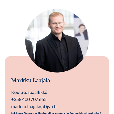
Markku Laajala
Koulutuspäällikkö
+358 400 707 655
markku.laajala(at)jyu.fi
https://www.linkedin.com/in/markkulaajala/