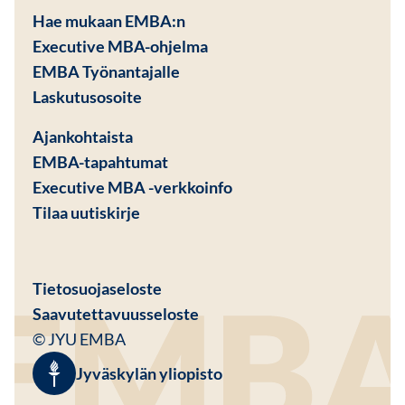
Hae mukaan EMBA:n
Executive MBA-ohjelma
EMBA Työnantajalle
Avautuu uuteen ikkunaan
Laskutusosoite
Ajankohtaista
EMBA-tapahtumat
Executive MBA -verkkoinfo
Tilaa uutiskirje
Avautuu uuteen ikkunaan
Tietosuojaseloste
Saavutettavuusseloste
© JYU EMBA
Jyväskylän yliopisto
Avautuu uuteen ikkunaan