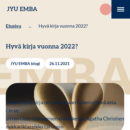
Hyppää
JYU EMBA
sisältöön
Me
Etusivu
...
Hyvä kirja vuonna 2022?
Hyvä kirja vuonna 2022?
JYU EMBA blogi
26.11.2021
Oikein hyvä kirja on suorastaan hykerryttävä asia.
On se
sitten Ozzy Osbournen elämäkerta, Agatha Christien
dekkariklassikko tai uusin