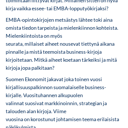
toimintaan liittyvät kirjat. Millainen sitten on hyvä
kirja vaikka essee- tai EMBA-lopputyökirjaksi?
EMBA-opintokirjojen metsästys lähtee toki aina
omista tiedon tarpeista ja mielenkiinnon kohteista.
Mielenkiintoista on myös
seurata, millaiset aiheet nousevat tiettynä aikana
pinnalle ja mistä teemoista business-kirjoja
kirjoitetaan. Mitkä aiheet koetaan tärkeiksi ja mitä
kirjoja jopa palkitaan?
Suomen Ekonomit jakavat joka toinen vuosi
kirjallisuuspalkinnon suomalaiselle business-
kirjalle. Vuosituhannen alkupuolen
valinnat suosivat markkinoinnin, strategian ja
talouden alan kirjoja. Viime
vuosina on korostunut johtamisen teema erilaisista
näkökulmista.