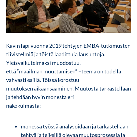
Kävin läpi vuonna 2019 tehtyjen EMBA-tutkimusten
tiivistelmiä ja töistä laadittuja lausuntoja.
Yleisvaikutelmaksi muodostuu,
että ”maailman muuttamisen” –teema on todella
vahvasti esillä. Töissä korostuu
muutoksen aikaansaaminen. Muutosta tarkastellaan
ja tehdään hyvin monesta eri
näkökulmasta:
monessa työssä analysoidaan ja tarkastellaan
tehtyä ja teikeillä olevaa muutosprosessia ja