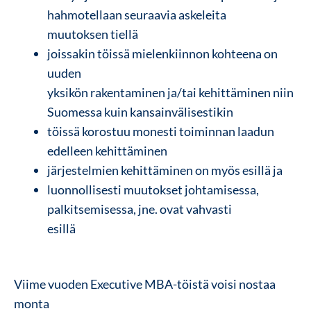
hahmotellaan seuraavia askeleita
muutoksen tiellä
joissakin töissä mielenkiinnon kohteena on
uuden
yksikön rakentaminen ja/tai kehittäminen niin
Suomessa kuin kansainvälisestikin
töissä korostuu monesti toiminnan laadun
edelleen kehittäminen
järjestelmien kehittäminen on myös esillä ja
luonnollisesti muutokset johtamisessa,
palkitsemisessa, jne. ovat vahvasti
esillä
Viime vuoden Executive MBA-töistä voisi nostaa
monta