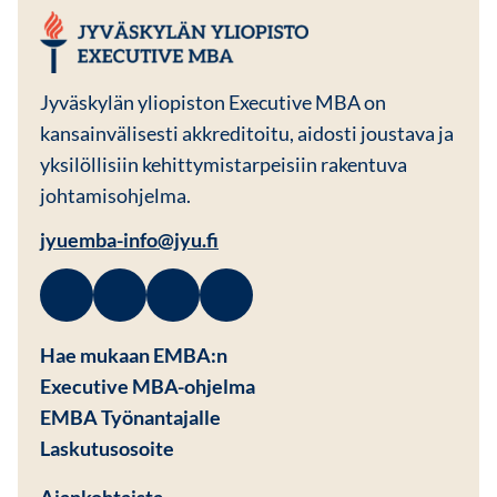
JYU EMBA
Jyväskylän yliopiston Executive MBA on
kansainvälisesti akkreditoitu, aidosti joustava ja
yksilöllisiin kehittymistarpeisiin rakentuva
johtamisohjelma.
jyuemba-info@jyu.fi
Facebook
Avautuu uuteen ikkunaan
Linkedin
Avautuu uuteen ikkunaan
Instagram
Avautuu uuteen ikkunaan
Youtube
Avautuu uuteen ikkunaan
Hae mukaan EMBA:n
Executive MBA-ohjelma
EMBA Työnantajalle
Avautuu uuteen ikkunaan
Laskutusosoite
Ajankohtaista