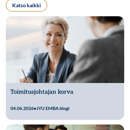
Katso kaikki
Toimitusjohtajan korva
Lue lisää
04.06.2026
•
JYU EMBA blogi