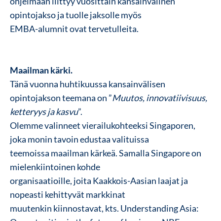
ohjelmaan liittyy vuosittain kansainvälinen
opintojakso ja tuolle jaksolle myös
EMBA-alumnit ovat tervetulleita.
Maailman kärki.
Tänä vuonna huhtikuussa kansainvälisen
opintojakson teemana on ”
Muutos, innovatiivisuus,
ketteryys ja kasvu
”.
Olemme valinneet vierailukohteeksi Singaporen,
joka monin tavoin edustaa valituissa
teemoissa maailman kärkeä. Samalla Singapore on
mielenkiintoinen kohde
organisaatioille, joita Kaakkois-Aasian laajat ja
nopeasti kehittyvät markkinat
muutenkin kiinnostavat, kts.
Understanding Asia: