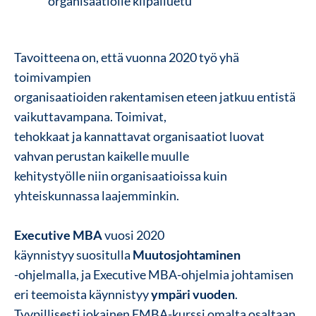
organisaatiolle kilpailuetu
Tavoitteena on, että vuonna 2020 työ yhä
toimivampien
organisaatioiden rakentamisen eteen jatkuu entistä
vaikuttavampana. Toimivat,
tehokkaat ja kannattavat organisaatiot luovat
vahvan perustan kaikelle muulle
kehitystyölle niin organisaatioissa kuin
yhteiskunnassa laajemminkin.
Executive MBA
vuosi 2020
käynnistyy suositulla
Muutosjohtaminen
-ohjelmalla, ja Executive MBA-ohjelmia johtamisen
eri teemoista käynnistyy
ympäri vuoden
.
Tyypillisesti jokainen EMBA-kurssi omalta osaltaan