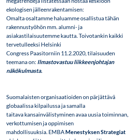
megatrendejä listatessaan nostaa keskiöön
ekologisen jälleenrakentamisen:
Omalta osaltamme haluamme osallistua tähän
rakennustyöhön mm. alumni- ja
asiakastilaisuutemme kautta. Toivotankin kaikki
tervetulleeksi Helsinki
Congress Paasitorniin 11.2.2020, tilaisuuden
teemana on:
Ilmastovastuu liikkeenjohtajan
näkökulmasta.
Suomalaisten organisaatioiden on pärjättävä
globaalissa kilpailussa ja samalla
taitava kansainvälistyminen avaa uusia toiminnan,
verkottumisen ja oppimisen
mahdollisuuksia. EMBA
Menestyksen Strategiat