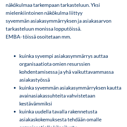
näkökulmaa tarkempaan tarkasteluun. Yksi
mielenkiintoinen näkökulma liittyy
syvemmän asiakasymmärryksen ja asiakasarvon
tarkasteluun monissa lopputöissä.
EMBA- töissä osoitetaan mm.
kuinka syvempi asiakasymmärrys auttaa
organisaatiota omien resurssien
kohdentamisessa ja yhä vaikuttavammassa
asiakastyössä
kuinka syvemmän asiakasymmärryksen kautta
avainasiakassuhteita vahvistetaan
kestävämmiksi
kuinka uudella tavalla rakennetusta
asiakaskokemuksesta tehdään omalle