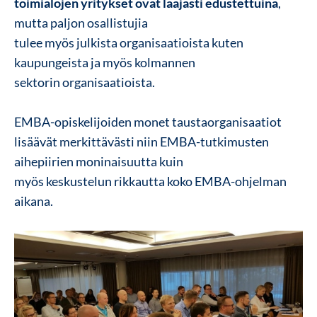
toimialojen yritykset ovat laajasti edustettuina
,
mutta paljon osallistujia
tulee myös julkista organisaatioista kuten
kaupungeista ja myös kolmannen
sektorin organisaatioista.
EMBA-opiskelijoiden monet taustaorganisaatiot
lisäävät merkittävästi niin EMBA-tutkimusten
aihepiirien moninaisuutta kuin
myös keskustelun rikkautta koko EMBA-ohjelman
aikana.