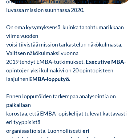
onko missio toteutunut 2019 ja mitä erityistä on
luvassa mission suunnassa 2020.
On oma kysymyksensä, kuinka tapahtumarikkaan
viime vuoden
voisi tiivistää mission tarkastelun näkökulmasta.
Valitsen näkökulmaksi vuonna
2019 tehdyt EMBA-tutkimukset.
Executive MBA
-
opintojen yksi kulmakivi on 20 opintopisteen
laajuinen
EMBA-lopputyö.
Ennen lopputöiden tarkempaa analysointia on
paikallaan
korostaa, että EMBA- opiskelijat tulevat kattavasti
eri tyyppisistä
organisaatioista. Luonnollisesti
eri