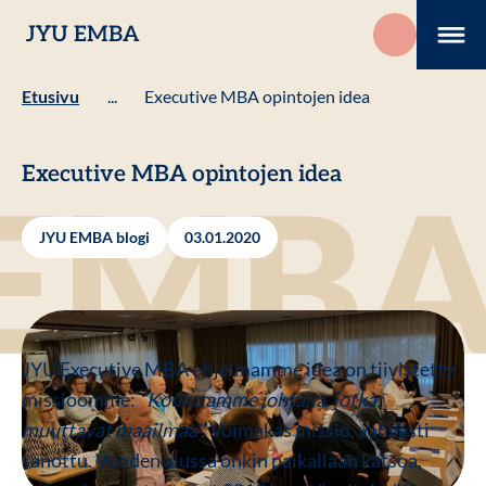
Hyppää
JYU EMBA
sisältöön
Me
Etusivu
...
Executive MBA opintojen idea
Executive MBA opintojen idea
JYU EMBA blogi
03.01.2020
JYU Executive MBA
ohjelmamme idea on tiivistetty
missioomme:
”Koulutamme johtajia, jotka
muuttavat maailmaa”.
Voimakas missio, vahvasti
sanottu. Vuoden alussa onkin paikallaan katsoa,