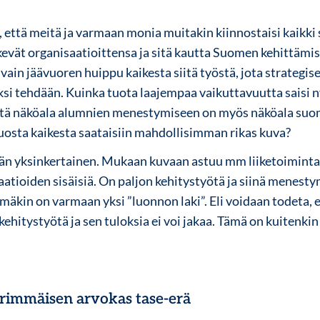
, että meitä ja varmaan monia muitakin kiinnostaisi kaikki
ekevät organisaatioittensa ja sitä kautta Suomen kehittämis
 vain jäävuoren huippu kaikesta siitä työstä, jota strategis
si tehdään. Kuinka tuota laajempaa vaikuttavuutta saisi
 että näköala alumnien menestymiseen on myös näköala su
uosta kaikesta saataisiin mahdollisimman rikas kuva?
ään yksinkertainen. Mukaan kuvaan astuu mm liiketoimint
aatioiden sisäisiä. On paljon kehitystyötä ja siinä menestym
Tämäkin on varmaan yksi ”luonnon laki”. Eli voidaan todeta, 
kehitystyötä ja sen tuloksia ei voi jakaa. Tämä on kuitenkin
rimmäisen arvokas tase-erä