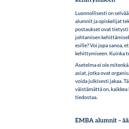
Luonnollisesti on selvää
alumnit ja opiskelijat t
postaukset ovat tietysti
johtamisen kehittämisek
esille? Voi jopa sanoa,
kehittymiseen. Kuinka t
Asetelma ei ole mitenk
asiat, jotka ovat organis
voida julkisesti jakaa. 
väistämättä on, kaikkea 
tiedostaa.
EMBA alumnit – ää