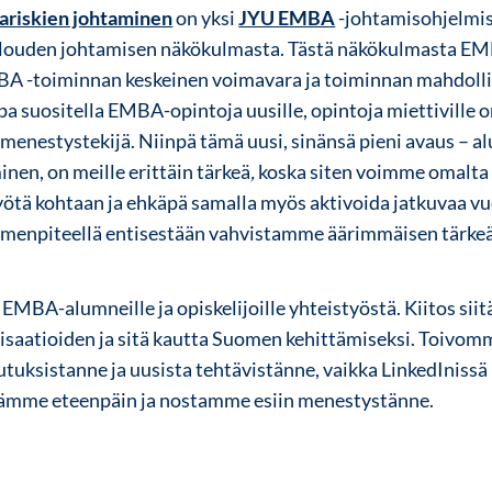
tariskien johtaminen
on yksi
JYU EMBA
-johtamisohjelmis
alouden johtamisen näkökulmasta. Tästä näkökulmasta E
BA -toiminnan keskeinen voimavara ja toiminnan mahdolli
pa suositella EMBA-opintoja uusille, opintoja miettiville
menestystekijä. Niinpä tämä uusi, sinänsä pieni avaus – al
en, on meille erittäin tärkeä
,
koska siten voimme omalta
ötä kohtaan ja ehkäpä samalla myös aktivoida jatkuvaa v
toimenpiteellä entisestään vahvistamme äärimmäisen tärke
 EMBA-alumneille ja opiskelijoille yhteistyöstä. Kiitos siit
nisaatioiden ja sitä kautta Suomen kehittämiseksi. Toivomm
vutuksistanne ja uusista tehtävistänne, vaikka LinkedInis
lämme eteenpäin ja nostamme esiin menestystänne.