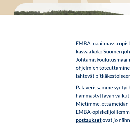
EMBA maailmassa opiskel
kasvaa koko Suomen johd
Johtamiskoulutusmaailma
ohjelmien toteuttaminen 
lähtevät pitkäkestoise
Palaverissamme syntyi hi
hämmästyttävän vaikutt
Mietimme, että meidän pi
EMBA-opiskelijoillemme 
postaukset
ovat jo nähn