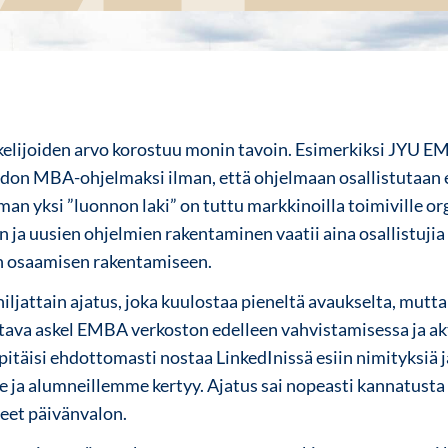
ijoiden arvo korostuu monin tavoin. Esimerkiksi JYU EMB
on MBA-ohjelmaksi ilman, että ohjelmaan osallistutaan e
n yksi ”luonnon laki” on tuttu markkinoilla toimiville org
ja uusien ohjelmien rakentaminen vaatii aina osallistujia e
en osaamisen rakentamiseen.
ljattain ajatus, joka kuulostaa pieneltä avaukselta, mutta 
ava askel EMBA verkoston edelleen vahvistamisessa ja ak
täisi ehdottomasti nostaa LinkedInissä esiin nimityksiä ja
ja alumneillemme kertyy. Ajatus sai nopeasti kannatusta 
eet päivänvalon.