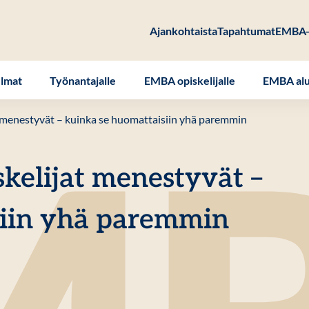
Ajankohtaista
Tapahtumat
EMBA-
elmat
Työnantajalle
EMBA opiskelijalle
EMBA alu
 menestyvät – kuinka se huomattaisiin yhä paremmin
kelijat menestyvät –
siin yhä paremmin