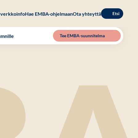
verkkoinfo
Hae EMBA-ohjelmaan
Ota yhteyttä
Etsi
mnille
Tee EMBA-suunnitelma