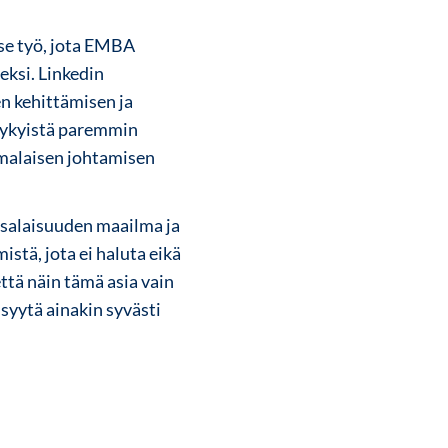
 se työ, jota EMBA
eksi. Linkedin
en kehittämisen ja
 nykyistä paremmin
omalaisen johtamisen
asalaisuuden maailma ja
istä, jota ei haluta eikä
että näin tämä asia vain
 syytä ainakin syvästi