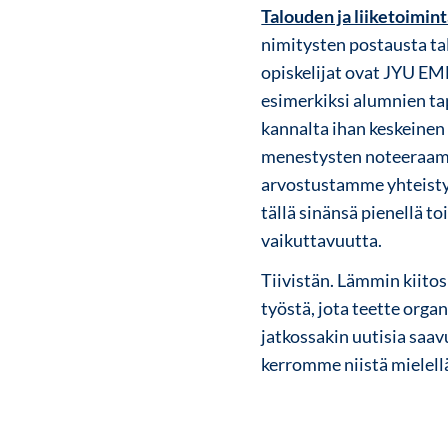
Talouden ja liiketoimin
nimitysten postausta t
opiskelijat ovat JYU EM
esimerkiksi alumnien ta
kannalta ihan keskeinen 
menestysten noteeraamin
arvostustamme yhteisty
tällä sinänsä pienellä 
vaikuttavuutta.
Tiivistän. Lämmin kiitos
työstä, jota teette orga
jatkossakin uutisia saa
kerromme niistä mielel