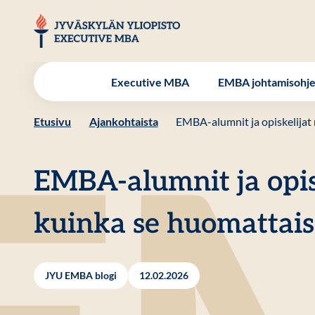
Hyppää
sisältöön
JYU EMBA
Executive MBA
EMBA johtamisohj
Etusivu
Ajankohtaista
EMBA-alumnit ja opiskelijat
EMBA-alumnit ja opis
kuinka se huomattai
JYU EMBA blogi
12.02.2026