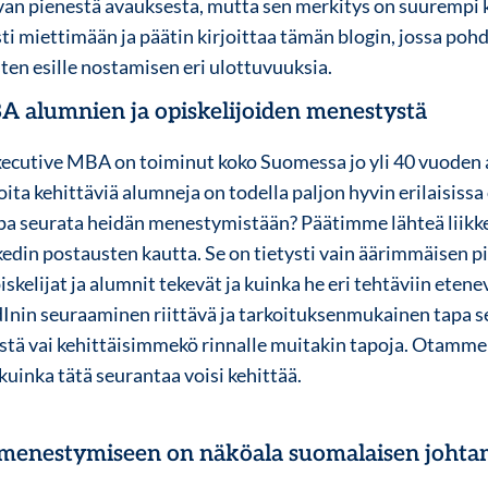
van pienestä avauksesta, mutta sen merkitys on suurempi k
sti miettimään ja päätin kirjoittaa tämän blogin, jossa po
en esille nostamisen eri ulottuvuuksia.
 alumnien ja opiskelijoiden menestystä
xecutive MBA on toiminut koko Suomessa jo yli 40 vuoden a
ita kehittäviä alumneja on todella paljon hyvin erilaisissa
tapa seurata heidän menestymistään? Päätimme lähteä liikk
edin postausten kautta. Se on tietysti vain äärimmäisen pi
kelijat ja alumnit tekevät ja kuinka he eri tehtäviin ete
Inin seuraaminen riittävä ja tarkoituksenmukainen tapa s
ystä vai kehittäisimmekö rinnalle muitakin tapoja. Otamm
 kuinka tätä seurantaa voisi kehittää.
menestymiseen on näköala suomalaisen johta