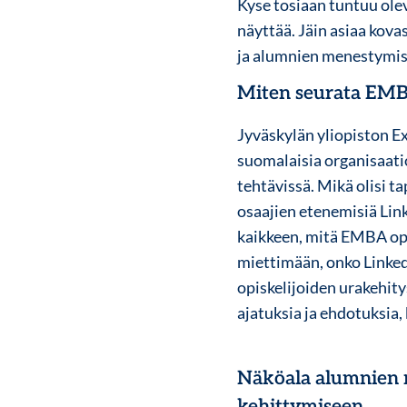
Kyse tosiaan tuntuu ole
näyttää. Jäin asiaa kova
ja alumnien menestymist
Miten seurata EMBA
Jyväskylän yliopiston E
suomalaisia organisaatio
tehtävissä. Mikä olisi 
osaajien etenemisiä Link
kaikkeen, mitä EMBA opis
miettimään, onko Linked
opiskelijoiden urakehit
ajatuksia ja ehdotuksia,
Näköala alumnien 
kehittymiseen