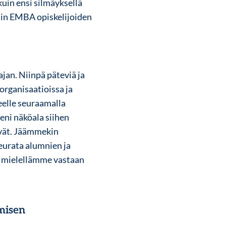
uin ensi silmäyksellä
hdin EMBA opiskelijoiden
jan. Niinpä päteviä ja
 organisaatioissa ja
eelle seuraamalla
eni näköala siihen
nevät. Jäämmekin
eurata alumnien ja
e mielellämme vastaan
misen