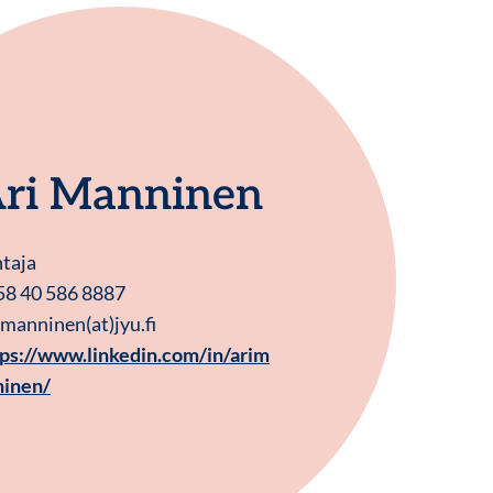
ri Manninen
taja
58 40 586 8887
.manninen(at)jyu.fi
tps://www.linkedin.com/in/arim
ninen/