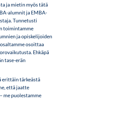
ta ja mietin myös tätä
MBA-alumnit ja EMBA-
staja. Tunnetusti
 on toimintamme
umnien ja opiskelijoiden
 osaltamme osoittaa
uorovaikutusta. Ehkäpä
än tase-erän
ä erittäin tärkeästä
e, että jaatte
sä – me puolestamme