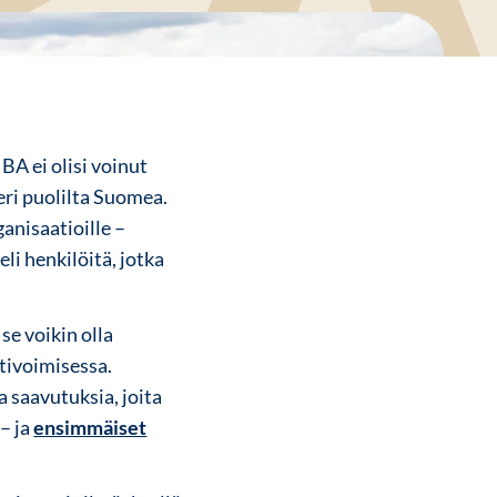
A ei olisi voinut
ri puolilta Suomea.
anisaatioille –
li henkilöitä, jotka
se voikin olla
tivoimisessa.
 saavutuksia, joita
– ja
ensimmäiset