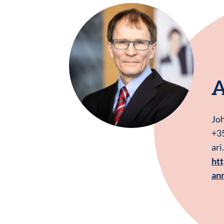
A
Joh
+3
ari
ht
an