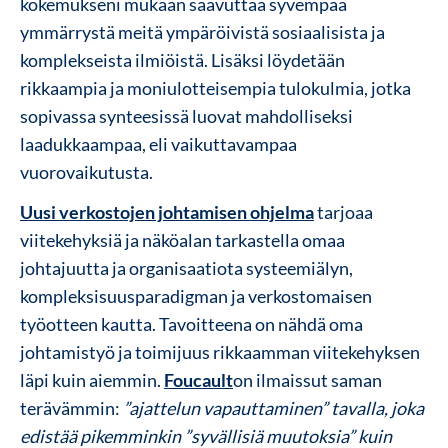
kokemukseni mukaan saavuttaa syvempää
ymmärrystä meitä ympäröivistä sosiaalisista ja
komplekseista ilmiöistä. Lisäksi löydetään
rikkaampia ja moniulotteisempia tulokulmia, jotka
sopivassa synteesissä luovat mahdolliseksi
laadukkaampaa, eli vaikuttavampaa
vuorovaikutusta.
Uusi verkostojen johtamisen ohjelma
tarjoaa
viitekehyksiä ja näköalan tarkastella omaa
johtajuutta ja organisaatiota systeemiälyn,
kompleksisuusparadigman ja verkostomaisen
työotteen kautta. Tavoitteena on nähdä oma
johtamistyö ja toimijuus rikkaamman viitekehyksen
läpi kuin aiemmin.
Foucault
on ilmaissut saman
terävämmin:
”ajattelun vapauttaminen” tavalla, joka
edistää pikemminkin ”syvällisiä muutoksia” kuin