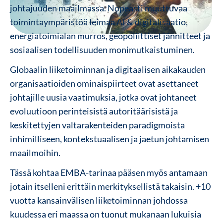
johtajuuden maailmassa. Nopeasti muuttuvaa
toimintaympäristöä leimaa AI & digitalisaatio,
energiatoimialan murros, geopoliittiset jännitteet ja
sosiaalisen todellisuuden monimutkaistuminen.
Globaalin liiketoiminnan ja digitaalisen aikakauden
organisaatioiden ominaispiirteet ovat asettaneet
johtajille uusia vaatimuksia, jotka ovat johtaneet
evoluutioon perinteisistä autoritäärisistä ja
keskitettyjen valtarakenteiden paradigmoista
inhimilliseen, kontekstuaalisen ja jaetun johtamisen
maailmoihin.
Tässä kohtaa EMBA-tarinaa pääsen myös antamaan
jotain itselleni erittäin merkityksellistä takaisin. +10
vuotta kansainvälisen liiketoiminnan johdossa
kuudessa eri maassa on tuonut mukanaan lukuisia