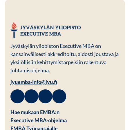
JYU EMBA
Jyväskylän yliopiston Executive MBA on
kansainvälisesti akkreditoitu, aidosti joustava ja
yksilöllisiin kehittymistarpeisiin rakentuva
johtamisohjelma.
jyuemba-info@jyu.fi
Facebook
Avautuu uuteen ikkunaan
Linkedin
Avautuu uuteen ikkunaan
Instagram
Avautuu uuteen ikkunaan
Youtube
Avautuu uuteen ikkunaan
Hae mukaan EMBA:n
Executive MBA-ohjelma
EMBA Työnantajalle