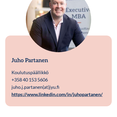
Juho Partanen
Koulutuspäällikkö
+358 40 153 5606
juho.j.partanen(at)jyu.fi
https://www.linkedin.com/in/juhopartanen/