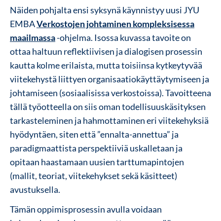
Näiden pohjalta ensi syksynä käynnistyy uusi JYU
EMBA
Verkostojen johtaminen kompleksisessa
maailmassa
-ohjelma. Isossa kuvassa tavoite on
ottaa haltuun reflektiivisen ja dialogisen prosessin
kautta kolme erilaista, mutta toisiinsa kytkeytyvää
viitekehystä liittyen organisaatiokäyttäytymiseen ja
johtamiseen (sosiaalisissa verkostoissa). Tavoitteena
tällä työotteella on siis oman todellisuuskäsityksen
tarkasteleminen ja hahmottaminen eri viitekehyksiä
hyödyntäen, siten että ”ennalta-annettua” ja
paradigmaattista perspektiiviä uskalletaan ja
opitaan haastamaan uusien tarttumapintojen
(mallit, teoriat, viitekehykset sekä käsitteet)
avustuksella.
Tämän oppimisprosessin avulla voidaan