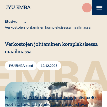
Hyppää
JYU EMBA
sisältöön
Me
Etusivu
...
Verkostojen johtaminen kompleksisessa maailmassa
Verkostojen johtaminen kompleksisessa
maailmassa
JYU EMBA blogi
12.12.2023
Ensi vuonna
JYU:n johtamiskoulutus
juhlistaa 40-
vuotista taivaltaan vaikuttavan ja uudistuvan