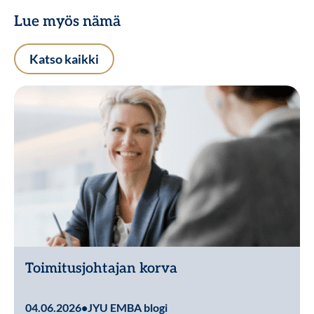
Lue myös nämä
Katso kaikki
Toimitusjohtajan korva
Lue lisää
04.06.2026
•
JYU EMBA blogi