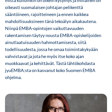
mistä kulloinkin on oikein kysymys ja millainen on
oikeasti suomalaisen johtajan pelikenttä
sääntöineen, rajoitteineen ja ennen kaikkea
mahdollisuuksineen tänä tekoälyn aikakautena.
Niinpä EMBA-opintojen vaikuttavuuden
rakentamisen täytyy nousta EMBA-opiskelijoiden
ainutlaatuisuuden hahmottamisesta, siitä
todellisuudesta, jossa he omaa toimintakykyään
vahvistavat ja jota he myös itse koko ajan
muokkaavat ja kehittävät. Tästä lähtökohdasta
jyuEMBA:sta on kasvanut koko Suomen EMBA
ohjelma.