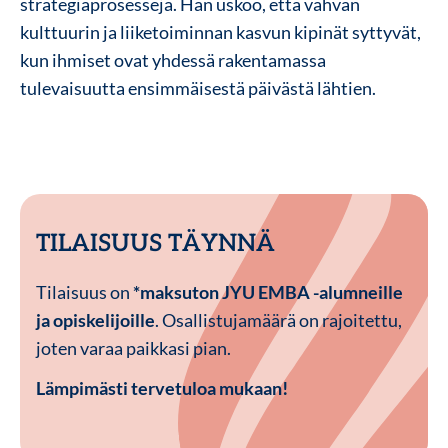
strategiaprosesseja. Hän uskoo, että vahvan
kulttuurin ja liiketoiminnan kasvun kipinät syttyvät,
kun ihmiset ovat yhdessä rakentamassa
tulevaisuutta ensimmäisestä päivästä lähtien.
TILAISUUS TÄYNNÄ
Tilaisuus on
*maksuton JYU EMBA -alumneille
ja opiskelijoille
. Osallistujamäärä on rajoitettu,
joten varaa paikkasi pian.
Lämpimästi tervetuloa mukaan!