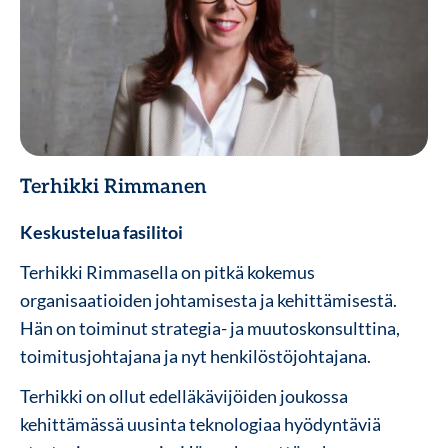
Terhikki Rimmanen
Keskustelua fasilitoi
Terhikki Rimmasella on pitkä kokemus
organisaatioiden johtamisesta ja kehittämisestä.
Hän on toiminut strategia- ja muutoskonsulttina,
toimitusjohtajana ja nyt henkilöstöjohtajana.
Terhikki on ollut edelläkävijöiden joukossa
kehittämässä uusinta teknologiaa hyödyntäviä