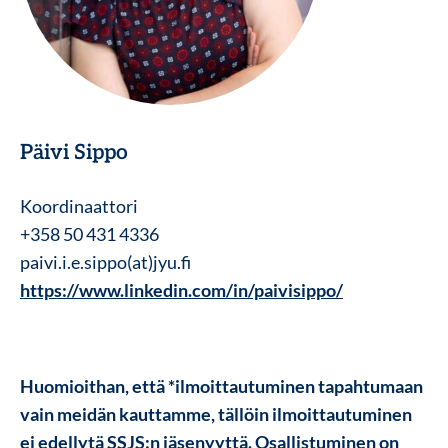
Päivi Sippo
Koordinaattori
+358 50 431 4336
paivi.i.e.sippo(at)jyu.fi
https://www.linkedin.com/in/paivisippo/
Huomioithan, että *ilmoittautuminen tapahtumaan
vain meidän kauttamme, tällöin ilmoittautuminen
ei edellytä SSJS:n jäsenyyttä. Osallistuminen on