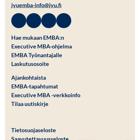
jyuemba-info@jyu.fi
Facebook
Avautuu uuteen ikkunaan
Linkedin
Avautuu uuteen ikkunaan
Instagram
Avautuu uuteen ikkunaan
Youtube
Avautuu uuteen ikkunaan
Hae mukaan EMBA:n
Executive MBA-ohjelma
EMBA Työnantajalle
Avautuu uuteen ikkunaan
Laskutusosoite
Ajankohtaista
EMBA-tapahtumat
Executive MBA -verkkoinfo
Tilaa uutiskirje
Avautuu uuteen ikkunaan
Tietosuojaseloste
Saavutettavuusseloste