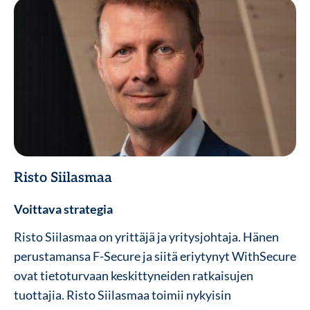
Risto Siilasmaa
Voittava strategia
Risto Siilasmaa on yrittäjä ja yritysjohtaja. Hänen
perustamansa F-Secure ja siitä eriytynyt
WithSecure
ovat tietoturvaan keskittyneiden ratkaisujen
tuottajia.
Risto Siilasmaa toimii nykyisin