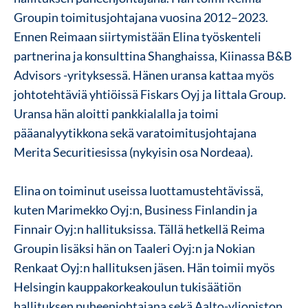
Groupin toimitusjohtajana vuosina 2012–2023.
Ennen Reimaan siirtymistään Elina työskenteli
partnerina ja konsulttina Shanghaissa, Kiinassa B&B
Advisors -yrityksessä. Hänen uransa kattaa myös
johtotehtäviä yhtiöissä Fiskars Oyj ja Iittala Group.
Uransa hän aloitti pankkialalla ja toimi
pääanalyytikkona sekä varatoimitusjohtajana
Merita Securitiesissa (nykyisin osa Nordeaa).
Elina on toiminut useissa luottamustehtävissä,
kuten Marimekko Oyj:n, Business Finlandin ja
Finnair Oyj:n hallituksissa. Tällä hetkellä Reima
Groupin lisäksi hän on Taaleri Oyj:n ja Nokian
Renkaat Oyj:n hallituksen jäsen. Hän toimii myös
Helsingin kauppakorkeakoulun tukisäätiön
hallituksen puheenjohtajana sekä Aalto-yliopiston