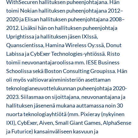
WithSecuren hallituksen puheenjohtajana. Hän
toimi Nokian
hallituksen puheenjohtajana 2012–
2020 ja Elisan hallituksen puheenjohtajana 2008–
2012.
Lisäksi hän on hallituksen puheenjohtaja
Uprightissa ja hallituksen jäsen IXIssä,
Quanscientissa, Hamina Wireless Oy:ssä, Donut
Labissa ja CybExer Technologies-yhtiössä.
Risto
toimii neuvonantajaroolissa mm. IESE Business
Schoolissa sekä Boston Consulting Groupissa.
Hän
oli myös valtiovarainministeriön asettaman
teknologianeuvottelukunnan puheenjohtaja 2020-
2023.
Siilasmaa on sijoittajana, neuvonantajana ja
hallituksen jäsenenä mukana auttamassa noin 30
nuorta teknologiayhtiötä (mm. Pixieray (nykyinen
IXI), CybExer, Aiven, Small Giant Games, AlphaSense
ja Futurice) kansainväliseen kasvuun ja