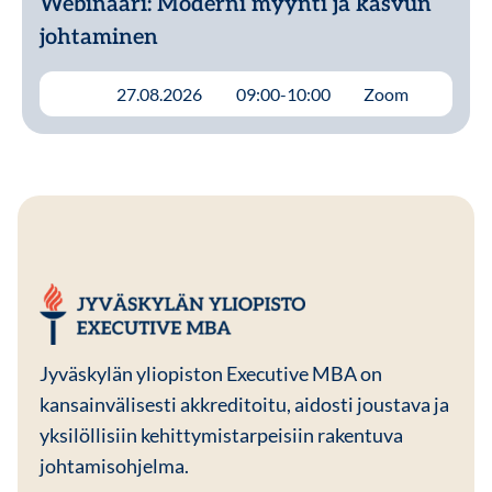
Webinaari: Moderni myynti ja kasvun
johtaminen
Lue lisää
27.08.2026
09:00-10:00
Zoom
JYU EMBA
Jyväskylän yliopiston Executive MBA on
kansainvälisesti akkreditoitu, aidosti joustava ja
yksilöllisiin kehittymistarpeisiin rakentuva
johtamisohjelma.